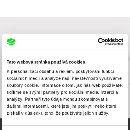
Francie
web:
https://re-voir.com
e-mail:
info@re-voir.com
Související filmy (20)
Tato webová stránka používá cookies
K personalizaci obsahu a reklam, poskytování funkcí
sociálních médií a analýze naší návštěvnosti využíváme
Jonas Mekas
Jonas Mekas
Dušan Hanák
Vzpomínky na cestu do
Cassis
Obrazy star
soubory cookie. Informace o tom, jak náš web používáte,
Litvy
sdílíme se svými partnery pro sociální média, inzerci a
analýzy. Partneři tyto údaje mohou zkombinovat s
dalšími informacemi, které jste jim poskytli nebo které
získali v důsledku toho, že používáte jejich služby.