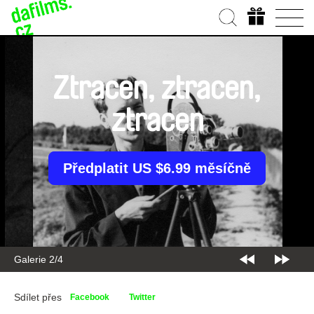
Ztracen, ztracen,
ztracen
Předplatit US $6.99 měsíčně
Galerie 2/4
Sdílet přes
Facebook
Twitter