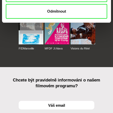
CPH:DOX
Doclisboa
Millennium Docs
DOK Leipzig
Against Gravity
Odmítnout
FIDMarseille
MFDF Ji.hlava
Visions du Réel
Chcete být pravidelně informováni o našem
filmovém programu?