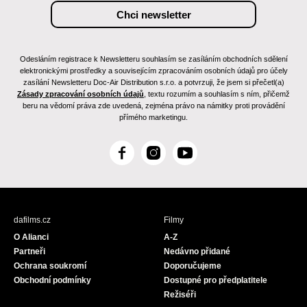
Odesláním registrace k Newsletteru souhlasím se zasíláním obchodních sdělení
elektronickými prostředky a souvisejícím zpracováním osobních údajů pro účely
zasílání Newsletteru Doc-Air Distribution s.r.o. a potvrzuji, že jsem si přečetl(a)
Zásady zpracování osobních údajů
, textu rozumím a souhlasím s ním, přičemž
beru na vědomí práva zde uvedená, zejména právo na námitky proti provádění
přímého marketingu.
F
I
Y
a
n
o
c
s
u
e
t
T
b
a
u
dafilms.cz
Filmy
o
g
b
O Alianci
A-Z
o
r
e
Partneři
Nedávno přidané
k
a
Ochrana soukromí
Doporučujeme
m
Obchodní podmínky
Dostupné pro předplatitele
Režiséři