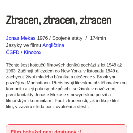
Ztracen, ztracen, ztracen
Režie
Rok
Jonas Mekas
1976
Spojené státy
174min
Jazyky ve filmu
Angličtina
ČSFD
/
Kinobox
Těchto šest kotoučů filmových deníků pochází z let 1949 až
1963. Začínají příjezdem do New Yorku v listopadu 1949 a
zachycují život mladého básníka a utečence v Brooklynu,
později na Manhattanu. Představují litevskou přistěhovaleckou
komunitu a její pokusy přizpůsobit se životu v nové zemi,
první kontakty Jonase Mekase s newyorskou poezií a
filmařskými komunitami. Pocit ztracenosti, jak indikuje titul
film, v závěru střídá pocit uvolnění a štěstí.
Film bohužel není dostupný :(