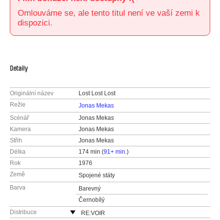
Omlouváme se, ale tento titul není ve vaší zemi k
dispozici.
Detaily
Originální název
Lost Lost Lost
Režie
Jonas Mekas
Scénář
Jonas Mekas
Kamera
Jonas Mekas
Střih
Jonas Mekas
Délka
174 min (
91+ min.
)
Rok
1976
Země
Spojené státy
Barva
Barevný
Černobílý
Distribuce
RE:VOIR