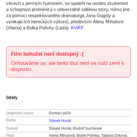
věcech s jemným humorem, se spolehl na osobní zkušenost
a schopnost proměnit ji v univerzálně sdělnou story, mimo jiné
za pomoci respektovaného dramaturga Jana Gogoly a
vynikajících hereckých výkonů, především Aleny Mihulové
(Vlasta) a Bolka Polívky (Láďa).
KVIFF
Film bohužel není dostupný :(
Omlouváme se, ale tento titul není ve vaší zemi k
dispozici.
Detaily
Originální název
Domácí péče
Režie
Slávek Horák
Scénář
Slávek Horák, Rudolf Suchánek
Hrají
Alena Mihulová, Bolek Polívka, Tatiana Dyková,