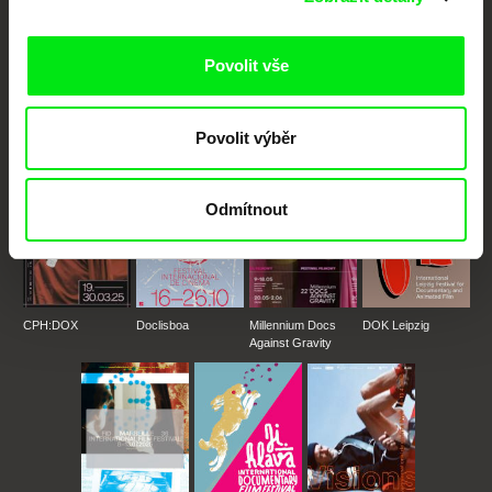
Portál DAFilms.cz je výsledkem tvůrčí spolupráce 7 klíčových evropských
festivalů dokumentárního filmu sdružených do Doc Alliance. Naším cílem je
Povolit vše
posouvat hranice dokumentárního filmu, propagovat jeho rozmanitost a
podporovat kvalitní autorské filmy.
Členové Doc Alliance
Povolit výběr
Odmítnout
CPH:DOX
Doclisboa
Millennium Docs
DOK Leipzig
Against Gravity