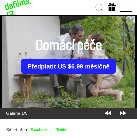
Domácí péče
Předplatit US $6.99 měsíčně
Galerie 1/5
Sdílet přes
Facebook
Twitter