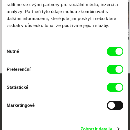
sdílíme se svými partnery pro sociální média, inzerci a
analýzy. Partneři tyto údaje mohou zkombinovat s
dalšími informacemi, které jste jim poskytli nebo které
získali v důsledku toho, že používáte jejich služby.
Daniela Meressa Rusnoková
Drahomíra Vihanová
Francesco De Gi
Šedá zóna
Zpráva o putování
Blátivá cesta
studentů Petra a
Výběr
Jakuba
Nutné
souhlasu
Preferenční
Statistické
Vaše online
dokumentární kino
Marketingové
Nové festivalové filmy
každý týden
Zobrazit detaily