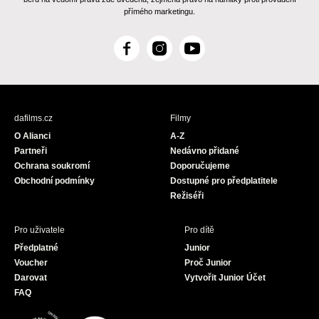
přímého marketingu.
F
I
Y
a
n
o
c
s
u
e
t
T
b
a
u
dafilms.cz
Filmy
o
g
b
O Alianci
A-Z
o
r
e
Partneři
Nedávno přidané
k
a
Ochrana soukromí
Doporučujeme
m
Obchodní podmínky
Dostupné pro předplatitele
Režiséři
Pro uživatele
Pro dítě
Předplatné
Junior
Voucher
Proč Junior
Darovat
Vytvořit Junior Účet
FAQ