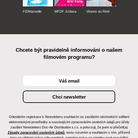
FIDMarseille
MFDF Ji.hlava
Visions du Réel
Chcete být pravidelně informováni o našem
filmovém programu?
Odesláním registrace k Newsletteru souhlasím se zasíláním obchodních sdělení
elektronickými prostředky a souvisejícím zpracováním osobních údajů pro účely
zasílání Newsletteru Doc-Air Distribution s.r.o. a potvrzuji, že jsem si přečetl(a)
Zásady zpracování osobních údajů
, textu rozumím a souhlasím s ním, přičemž
beru na vědomí práva zde uvedená, zejména právo na námitky proti provádění