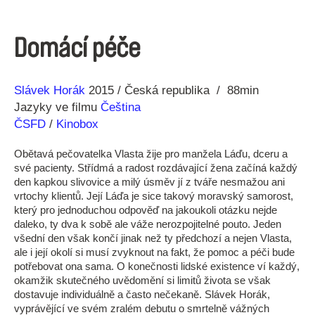
Domácí péče
Režie
Rok
Slávek Horák
2015
Česká republika
88min
Jazyky ve filmu
Čeština
ČSFD
/
Kinobox
Obětavá pečovatelka Vlasta žije pro manžela Láďu, dceru a
své pacienty. Střídmá a radost rozdávající žena začíná každý
den kapkou slivovice a milý úsměv jí z tváře nesmažou ani
vrtochy klientů. Její Láďa je sice takový moravský samorost,
který pro jednoduchou odpověď na jakoukoli otázku nejde
daleko, ty dva k sobě ale váže nerozpojitelné pouto. Jeden
všední den však končí jinak než ty předchozí a nejen Vlasta,
ale i její okolí si musí zvyknout na fakt, že pomoc a péči bude
potřebovat ona sama. O konečnosti lidské existence ví každý,
okamžik skutečného uvědomění si limitů života se však
dostavuje individuálně a často nečekaně. Slávek Horák,
vyprávějící ve svém zralém debutu o smrtelně vážných