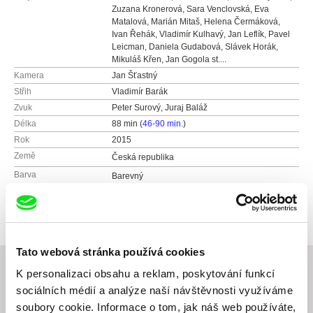
Zuzana Kronerová, Sara Venclovská, Eva
Matalová, Marián Mitaš, Helena Čermáková,
Ivan Řehák, Vladimír Kulhavý, Jan Leflík, Pavel
Leicman, Daniela Gudabová, Slávek Horák,
Mikuláš Křen, Jan Gogola st....
Kamera
Jan Šťastný
Střih
Vladimír Barák
Zvuk
Peter Surový, Juraj Baláž
Délka
88 min (
46-90 min.
)
Rok
2015
Země
Česká republika
Barva
Barevný
Distribuce
Bontonfilm a.s.
Česká republika
web:
http://www.bontonfilm.cz
e-mail:
petra.pachl@bontonfilm.cz
Tato webová stránka používá cookies
K personalizaci obsahu a reklam, poskytování funkcí
sociálních médií a analýze naší návštěvnosti využíváme
Související filmy (20)
soubory cookie. Informace o tom, jak náš web používáte,