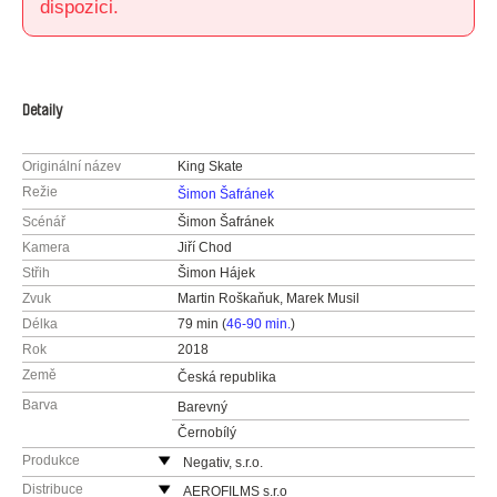
dispozici.
Detaily
Originální název
King Skate
Režie
Šimon Šafránek
Scénář
Šimon Šafránek
Kamera
Jiří Chod
Střih
Šimon Hájek
Zvuk
Martin Roškaňuk, Marek Musil
Délka
79 min (
46-90 min.
)
Rok
2018
Země
Česká republika
Barva
Barevný
Černobílý
Produkce
Negativ, s.r.o.
Ostrovní 30
Distribuce
AEROFILMS s.r.o