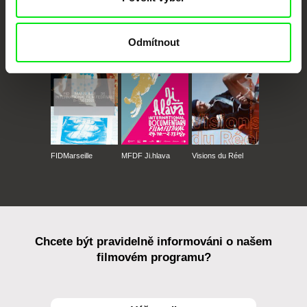
CPH:DOX
Doclisboa
Millennium Docs
DOK Leipzig
Against Gravity
Odmítnout
FIDMarseille
MFDF Ji.hlava
Visions du Réel
Chcete být pravidelně informováni o našem
filmovém programu?