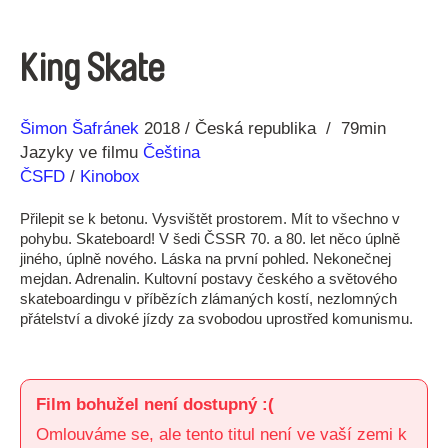
King Skate
Režie
Rok
Šimon Šafránek
2018
Česká republika
79min
Jazyky ve filmu
Čeština
ČSFD
/
Kinobox
Přilepit se k betonu. Vysvištět prostorem. Mít to všechno v
pohybu. Skateboard! V šedi ČSSR 70. a 80. let něco úplně
jiného, úplně nového. Láska na první pohled. Nekonečnej
mejdan. Adrenalin. Kultovní postavy českého a světového
skateboardingu v příbězích zlámaných kostí, nezlomných
přátelství a divoké jízdy za svobodou uprostřed komunismu.
Film bohužel není dostupný :(
Omlouváme se, ale tento titul není ve vaší zemi k