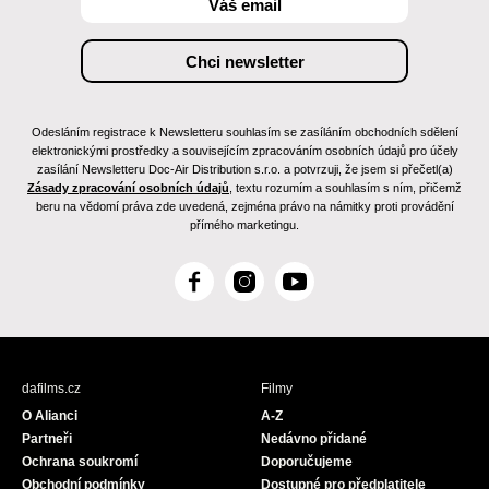
Odesláním registrace k Newsletteru souhlasím se zasíláním obchodních sdělení
elektronickými prostředky a souvisejícím zpracováním osobních údajů pro účely
zasílání Newsletteru Doc-Air Distribution s.r.o. a potvrzuji, že jsem si přečetl(a)
Zásady zpracování osobních údajů
, textu rozumím a souhlasím s ním, přičemž
beru na vědomí práva zde uvedená, zejména právo na námitky proti provádění
přímého marketingu.
F
I
Y
a
n
o
c
s
u
e
t
T
b
a
u
dafilms.cz
Filmy
o
g
b
O Alianci
A-Z
o
r
e
Partneři
Nedávno přidané
k
a
Ochrana soukromí
Doporučujeme
m
Obchodní podmínky
Dostupné pro předplatitele