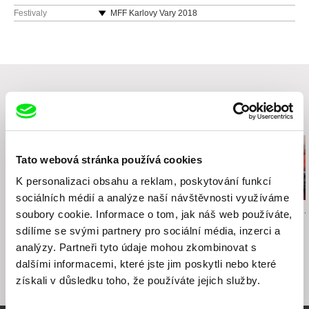
110 00 Praha
Jirečkova 1008/8
Festivaly
MFF Karlovy Vary 2018
Česká republika
170 00 Praha 7
MFDF Ji.hlava 2018
web:
http://www.negativ.cz/cz/
Česká republika
tel: (+420) 224933755
web:
http://www.aerofilms.cz
tel: +420 224 947 566
e-mail:
info@aerofilms.cz
Související filmy (20)
Tato webová stránka používá cookies
K personalizaci obsahu a reklam, poskytování funkcí
sociálních médií a analýze naší návštěvnosti využíváme
Milan Černák
Adam Koloman Rybanský
Linda Kallistová 
soubory cookie. Informace o tom, jak náš web používáte,
Hokej '69
Přátelské setkání nad
Psí láska
sdílíme se svými partnery pro sociální média, inzerci a
sportem
analýzy. Partneři tyto údaje mohou zkombinovat s
dalšími informacemi, které jste jim poskytli nebo které
získali v důsledku toho, že používáte jejich služby.