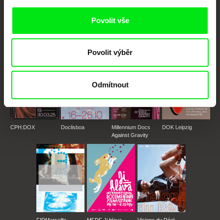
festivalů dokumentárního filmu sdružených do Doc Alliance. Naším cílem je
posouvat hranice dokumentárního filmu, propagovat jeho rozmanitost a
podporovat kvalitní autorské filmy.
Povolit vše
Členové Doc Alliance
Povolit výběr
Odmítnout
CPH:DOX
Doclisboa
Millennium Docs
DOK Leipzig
Against Gravity