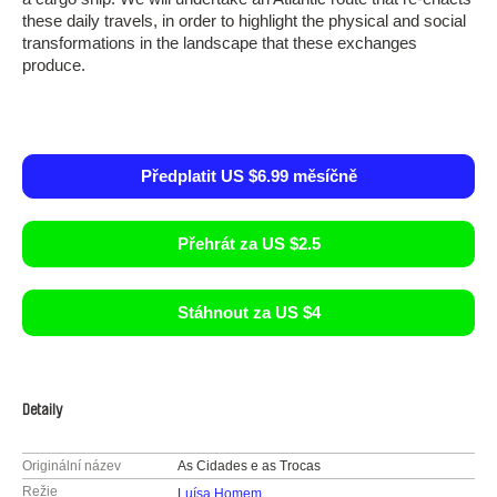
these daily travels, in order to highlight the physical and social
transformations in the landscape that these exchanges
produce.
Předplatit US $6.99 měsíčně
Přehrát za US $2.5
Stáhnout za US $4
Detaily
Originální název
As Cidades e as Trocas
Režie
Luísa Homem