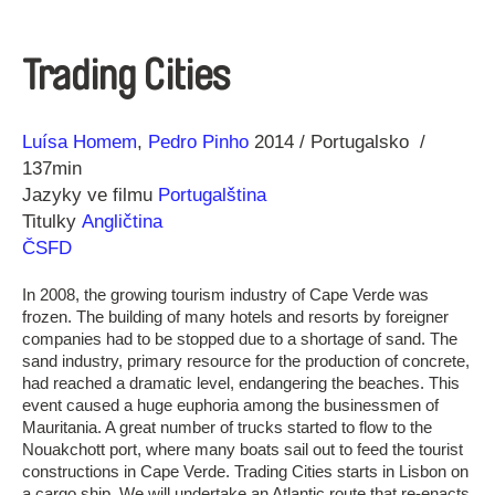
Trading Cities
Režie
Rok
Luísa Homem
Pedro Pinho
2014
Portugalsko
137min
Jazyky ve filmu
Portugalština
Titulky
Angličtina
ČSFD
In 2008, the growing tourism industry of Cape Verde was
frozen. The building of many hotels and resorts by foreigner
companies had to be stopped due to a shortage of sand. The
sand industry, primary resource for the production of concrete,
had reached a dramatic level, endangering the beaches. This
event caused a huge euphoria among the businessmen of
Mauritania. A great number of trucks started to flow to the
Nouakchott port, where many boats sail out to feed the tourist
constructions in Cape Verde. Trading Cities starts in Lisbon on
a cargo ship. We will undertake an Atlantic route that re-enacts