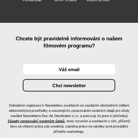
FIDMarseille
MFDF Ji.hlava
Visions du Réel
Chcete být pravidelně informováni o našem
filmovém programu?
Odesláním registrace k Newsletteru souhlasím se zasíláním obchodních sdělení
elektronickými prostředky a souvisejícím zpracováním osobních údajů pro účely
zasílání Newsletteru Doc-Air Distribution s.r.o. a potvrzuji, že jsem si přečetl(a)
Zásady zpracování osobních údajů
, textu rozumím a souhlasím s ním, přičemž
beru na vědomí práva zde uvedená, zejména právo na námitky proti provádění
přímého marketingu.