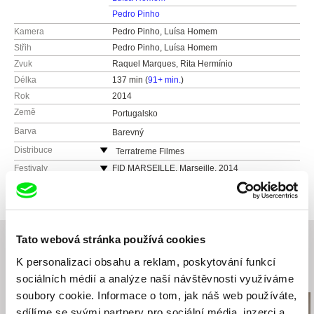
Pedro Pinho
Kamera
Pedro Pinho, Luísa Homem
Střih
Pedro Pinho, Luísa Homem
Zvuk
Raquel Marques, Rita Hermínio
Délka
137 min (
91+ min.
)
Rok
2014
Země
Portugalsko
Barva
Barevný
Distribuce
Terratreme Filmes
Avenida Almirante Reis no. 56
Festivaly
FID MARSEILLE, Marseille, 2014
1150-019 Lisbon
FESTIVAL DEI POPOLI, Italy, 2014
Portugalsko
ART OF THE REAL, USA, 2015
web:
http://www.terratreme.pt/
CABO VERDE INTERNATIONAL FILM
FESTIVAL, Cape Verde, 2014
tel: +351 212 415 754
Tato webová stránka používá cookies
DOCLISBOA – FESTIVAL INTERNACIONAL DE
e-mail:
info@terratreme.pt
CINEMA, Portugal, 2014
K personalizaci obsahu a reklam, poskytování funkcí
PRIMEIRA EDIÇÃO DO PLATEAU - FESTIVAL
Související filmy (20)
sociálních médií a analýze naší návštěvnosti využíváme
INTERNACIONAL DE CINEMA, Cape Verde
soubory cookie. Informace o tom, jak náš web používáte,
ETHNOCINECA, Austria, 2015
sdílíme se svými partnery pro sociální média, inzerci a