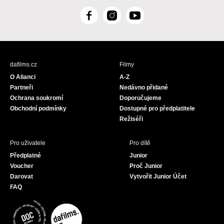
F
I
Y
a
n
o
c
s
u
e
t
T
b
a
u
dafilms.cz
Filmy
o
g
b
O Alianci
A-Z
o
r
e
Partneři
Nedávno přidané
k
a
Ochrana soukromí
Doporučujeme
m
Obchodní podmínky
Dostupné pro předplatitele
Režiséři
Pro uživatele
Pro dítě
Předplatné
Junior
Voucher
Proč Junior
Darovat
Vytvořit Junior Účet
FAQ