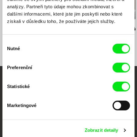
analýzy. Partneři tyto údaje mohou zkombinovat s
dalšími informacemi, které jste jim poskytli nebo které
získali v důsledku toho, že používáte jejich služby.
Frederico Lobo
Thierry Michel
Rob Lemkin
Industriální revoluce
Katanga Business
Africká apok
Výběr
Nutné
souhlasu
Preferenční
Vaše online
Statistické
dokumentární kino
Marketingové
Nové festivalové filmy
každý týden
Zobrazit detaily
Portál DAFilms.cz je výsledkem tvůrčí spolupráce 7 klíčových evropských