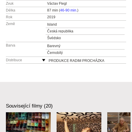
Zvuk
Václav Flegl
Délka
87 min (
46-90 min.
)
Rok
2019
Země
Island
Česká republika
Švédsko
Barva
Barevný
Černobílý
Distribuce
PRODUKCE RADIM PROCHÁZKA
Řehořova 54
130 00 Praha 3 - Žižkov
Česká republika
web:
http://www.radimprochazka.com/
tel: +420 222 212 041
mobil: +420 603 862 161
Související filmy (20)
fax: +420 222 212 041
e-mail:
info@radimprochazka.com
,
radim@rad
improchazka.com