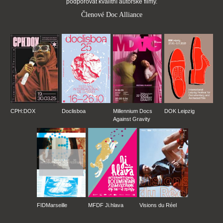
podporovat kvalitní autorské filmy.
Členové Doc Alliance
CPH:DOX
Doclisboa
Millennium Docs
DOK Leipzig
Against Gravity
FIDMarseille
MFDF Ji.hlava
Visions du Réel