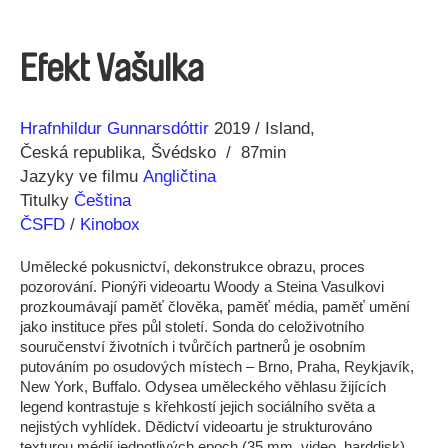
Efekt Vašulka
Režie
Rok
Hrafnhildur Gunnarsdóttir
2019
Island
Česká republika
Švédsko
87min
Jazyky ve filmu
Angličtina
Titulky
Čeština
ČSFD
/
Kinobox
Umělecké pokusnictví, dekonstrukce obrazu, proces
pozorování. Pionýři videoartu Woody a Steina Vasulkovi
prozkoumávají paměť člověka, paměť média, paměť umění
jako instituce přes půl století. Sonda do celoživotního
souručenství životních i tvůrčích partnerů je osobním
putováním po osudových místech – Brno, Praha, Reykjavík,
New York, Buffalo. Odysea uměleckého věhlasu žijících
legend kontrastuje s křehkostí jejich sociálního světa a
nejistých vyhlídek. Dědictví videoartu je strukturováno
texturou médií jednotlivých epoch (35 mm, video, harddisk).