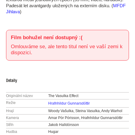
Padesát let avantgardy uložených na externím disku. (
MFDF
Jihlava
)
Film bohužel není dostupný :(
Omlouváme se, ale tento titul není ve vaší zemi k
dispozici.
Detaily
Originální název
The Vasulka Effect
Režie
Hrafnhildur Gunnarsdóttir
Hrají
Woody Vašulka, Steina Vasulka, Andy Warhol
Kamera
Arnar Pór Pórisson, Hrafnhildur Gunnarsdóttir
Střih
Jakob Halldórsson
Hudba
Hugar