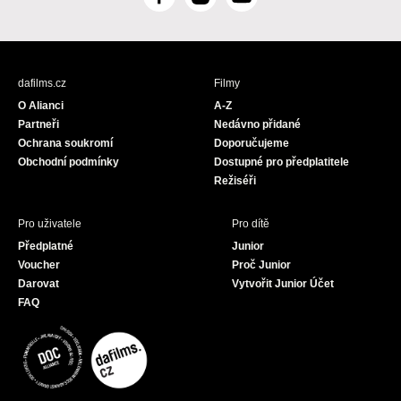
F
I
Y
a
n
o
c
s
u
e
t
T
b
a
u
dafilms.cz
Filmy
o
g
b
O Alianci
A-Z
o
r
e
Partneři
Nedávno přidané
k
a
Ochrana soukromí
Doporučujeme
m
Obchodní podmínky
Dostupné pro předplatitele
Režiséři
Pro uživatele
Pro dítě
Předplatné
Junior
Voucher
Proč Junior
Darovat
Vytvořit Junior Účet
FAQ