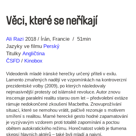
Věci, které se neříkají
Režie
Rok
Ali Razi
2018
Írán
Francie
51min
Jazyky ve filmu
Perský
Titulky
Angličtina
ČSFD
/
Kinobox
Videodeník mladé íránské herečky určený příteli v exilu.
Lamento zmařených nadějí ve vzpomínkách na kontroverzní
prezidentské volby (2009), po kterých následovaly
nejmasivnější protesty od islámské revoluce. Autor znovu
inscenuje paralelní realitu starou osm let – předvolební extáze
rámuje nedokončené zkoušení Macbetha. Znovuprožívání
situací, které se nemohou vrátit, palčivě rezonuje s motivem
smíření s realitou. Marné herecké gesto hodné zapamatování
je vyzývavým vzdorem proti totalitě zapomínání a poctou
obětem autokratického režimu. Horečnatost voleb je tlumena
skepsí hlavních aktérů – také byli mladí a naivní.