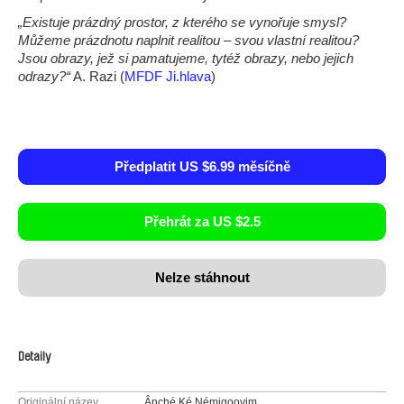
„Existuje prázdný prostor, z kterého se vynořuje smysl?
Můžeme prázdnotu naplnit realitou – svou vlastní realitou?
Jsou obrazy, jež si pamatujeme, tytéž obrazy, nebo jejich
odrazy?“
A. Razi (
MFDF Ji.hlava
)
Předplatit US $6.99 měsíčně
Přehrát za US $2.5
Nelze stáhnout
Detaily
Originální název
Ânché Ké Némigooyim