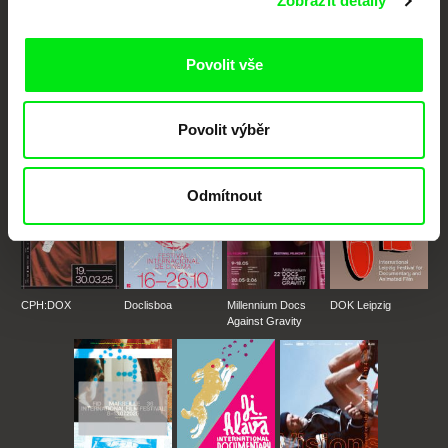
Zobrazit detaily
Portál DAFilms.cz je výsledkem tvůrčí spolupráce 7 klíčových evropských
festivalů dokumentárního filmu sdružených do Doc Alliance. Naším cílem je
Povolit vše
posouvat hranice dokumentárního filmu, propagovat jeho rozmanitost a
podporovat kvalitní autorské filmy.
Členové Doc Alliance
Povolit výběr
Odmítnout
CPH:DOX
Doclisboa
Millennium Docs
DOK Leipzig
Against Gravity