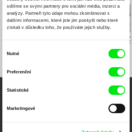
sdílíme se svými partnery pro sociální média, inzerci a
analýzy. Partneři tyto údaje mohou zkombinovat s
dalšími informacemi, které jste jim poskytli nebo které
získali v důsledku toho, že používáte jejich služby.
Milo Rau
Nebojša Slijepčević
Nicolas Wadimoff
Poslední dny
Srbenka
Aisheen / Stá
Výběr
Ceausescových
Gaze
Nutné
souhlasu
Preferenční
Statistické
Vaše online
dokumentární kino
Marketingové
Nové festivalové filmy
každý týden