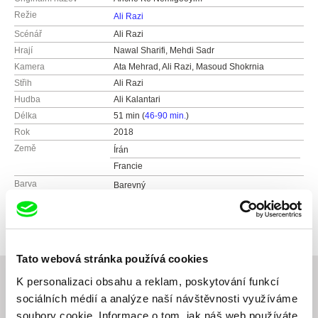
Režie
Ali Razi
Scénář
Ali Razi
Hrají
Nawal Sharifi, Mehdi Sadr
Kamera
Ata Mehrad, Ali Razi, Masoud Shokrnia
Střih
Ali Razi
Hudba
Ali Kalantari
Délka
51 min (
46-90 min.
)
Rok
2018
Země
Írán
Francie
Barva
Barevný
Produkce
ALI RAZI
e-mail:
ali_razi50@yahoo.com
Tato webová stránka používá cookies
K personalizaci obsahu a reklam, poskytování funkcí
sociálních médií a analýze naší návštěvnosti využíváme
Související filmy (20)
soubory cookie. Informace o tom, jak náš web používáte,