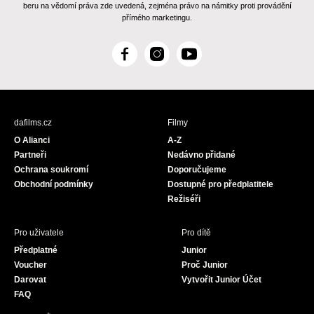
beru na vědomí práva zde uvedená, zejména právo na námitky proti provádění
přímého marketingu.
F
I
Y
a
n
o
c
s
u
e
t
T
b
a
u
dafilms.cz
Filmy
o
g
b
O Alianci
A-Z
o
r
e
Partneři
Nedávno přidané
k
a
Ochrana soukromí
Doporučujeme
m
Obchodní podmínky
Dostupné pro předplatitele
Režiséři
Pro uživatele
Pro dítě
Předplatné
Junior
Voucher
Proč Junior
Darovat
Vytvořit Junior Účet
FAQ