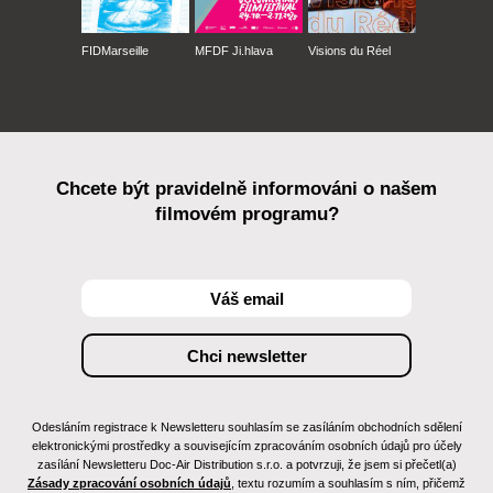
FIDMarseille
MFDF Ji.hlava
Visions du Réel
Chcete být pravidelně informováni o našem
filmovém programu?
Odesláním registrace k Newsletteru souhlasím se zasíláním obchodních sdělení
elektronickými prostředky a souvisejícím zpracováním osobních údajů pro účely
zasílání Newsletteru Doc-Air Distribution s.r.o. a potvrzuji, že jsem si přečetl(a)
Zásady zpracování osobních údajů
, textu rozumím a souhlasím s ním, přičemž