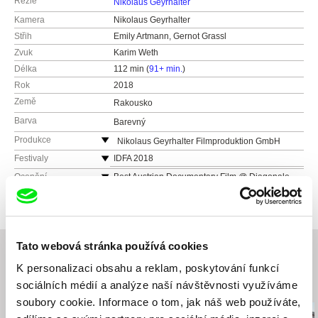
Režie
Nikolaus Geyrhalter
Kamera
Nikolaus Geyrhalter
Střih
Emily Artmann, Gernot Grassl
Zvuk
Karim Weth
Délka
112 min (
91+ min.
)
Rok
2018
Země
Rakousko
Barva
Barevný
Produkce
Nikolaus Geyrhalter Filmproduktion GmbH
Hildebrandgasse 26
Festivaly
IDFA 2018
A-1180 Vienna
Diagonale 2018
Ocenění
Best Austrian Documentary Film @ Diagonale
2018
Rakousko
Ambulante FF 2018
VIKTOR DOK.deutsch Award @ DOK.fest
web:
http://www.geyrhalterfilm.com/
Trieste Film Festival 2019
München 2019
tel: +43 1 40 30 162
KINO - Mostra de Cinema de Expressão Alemã
2019
fax: +43 1 40 30 162
Tato webová stránka používá cookies
e-mail:
info@geyrhalterfilm.com
K personalizaci obsahu a reklam, poskytování funkcí
sociálních médií a analýze naší návštěvnosti využíváme
Související filmy (20)
soubory cookie. Informace o tom, jak náš web používáte,