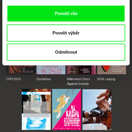
Portál DAFilms.cz je výsledkem tvůrčí spolupráce 7 klíčových evropských
festivalů dokumentárního filmu sdružených do Doc Alliance. Naším cílem je
posouvat hranice dokumentárního filmu, propagovat jeho rozmanitost a
Povolit vše
podporovat kvalitní autorské filmy.
Členové Doc Alliance
Povolit výběr
Odmítnout
CPH:DOX
Doclisboa
Millennium Docs
DOK Leipzig
Against Gravity