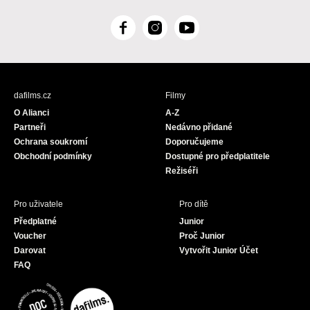
F
I
Y
a
n
o
c
s
u
e
t
T
b
a
u
dafilms.cz
Filmy
o
g
b
O Alianci
A-Z
o
r
e
Partneři
Nedávno přidané
k
a
Ochrana soukromí
Doporučujeme
m
Obchodní podmínky
Dostupné pro předplatitele
Režiséři
Pro uživatele
Pro dítě
Předplatné
Junior
Voucher
Proč Junior
Darovat
Vytvořit Junior Účet
FAQ