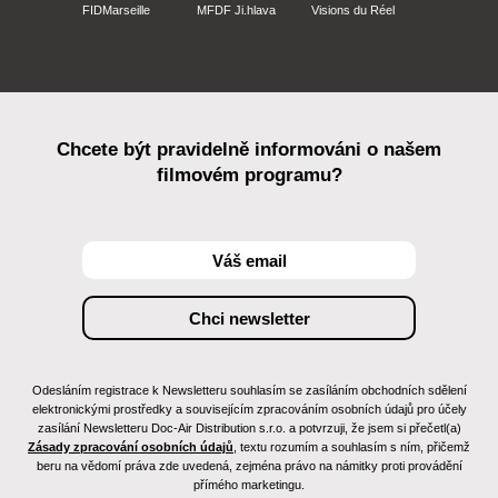
FIDMarseille
MFDF Ji.hlava
Visions du Réel
Chcete být pravidelně informováni o našem
filmovém programu?
Odesláním registrace k Newsletteru souhlasím se zasíláním obchodních sdělení
elektronickými prostředky a souvisejícím zpracováním osobních údajů pro účely
zasílání Newsletteru Doc-Air Distribution s.r.o. a potvrzuji, že jsem si přečetl(a)
Zásady zpracování osobních údajů
, textu rozumím a souhlasím s ním, přičemž
beru na vědomí práva zde uvedená, zejména právo na námitky proti provádění
přímého marketingu.