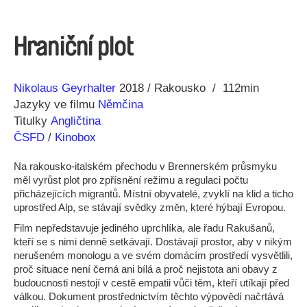
Hraniční plot
Režie
Rok
Nikolaus Geyrhalter
2018
Rakousko
112min
Jazyky ve filmu
Němčina
Titulky
Angličtina
ČSFD
/
Kinobox
Na rakousko-italském přechodu v Brennerském průsmyku
měl vyrůst plot pro zpřísnění režimu a regulaci počtu
přicházejících migrantů. Místní obyvatelé, zvyklí na klid a ticho
uprostřed Alp, se stávají svědky změn, které hýbají Evropou.
Film nepředstavuje jediného uprchlíka, ale řadu Rakušanů,
kteří se s nimi denně setkávají. Dostávají prostor, aby v nikým
nerušeném monologu a ve svém domácím prostředí vysvětlili,
proč situace není černá ani bílá a proč nejistota ani obavy z
budoucnosti nestojí v cestě empatii vůči těm, kteří utíkají před
válkou. Dokument prostřednictvím těchto výpovědí načrtává