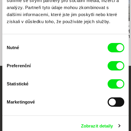
sdílíme se svými partnery pro sociální média, inzerci a
analýzy. Partneři tyto údaje mohou zkombinovat s
dalšími informacemi, které jste jim poskytli nebo které
získali v důsledku toho, že používáte jejich služby.
Colia Vranici
Thomas A. Østbye
Ingvar A. Thor
Džungle
Pryč z Norska
House of Hop
Refugee Cam
Výběr
Nutné
souhlasu
Preferenční
Vaše online
Statistické
dokumentární kino
Marketingové
Nové festivalové filmy
každý týden
Zobrazit detaily