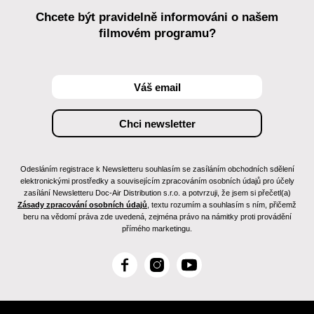
Chcete být pravidelně informováni o našem
filmovém programu?
Odesláním registrace k Newsletteru souhlasím se zasíláním obchodních sdělení
elektronickými prostředky a souvisejícím zpracováním osobních údajů pro účely
zasílání Newsletteru Doc-Air Distribution s.r.o. a potvrzuji, že jsem si přečetl(a)
Zásady zpracování osobních údajů
, textu rozumím a souhlasím s ním, přičemž
beru na vědomí práva zde uvedená, zejména právo na námitky proti provádění
přímého marketingu.
F
I
Y
a
n
o
c
s
u
e
t
T