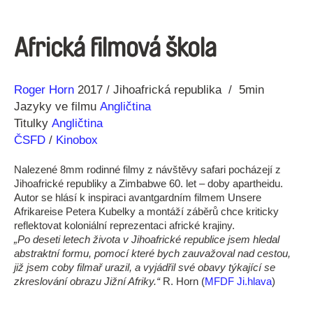
Africká filmová škola
Režie
Rok
Roger Horn
2017
Jihoafrická republika
5min
Jazyky ve filmu
Angličtina
Titulky
Angličtina
ČSFD
/
Kinobox
Nalezené 8mm rodinné filmy z návštěvy safari pocházejí z
Jihoafrické republiky a Zimbabwe 60. let – doby apartheidu.
Autor se hlásí k inspiraci avantgardním filmem Unsere
Afrikareise Petera Kubelky a montáží záběrů chce kriticky
reflektovat koloniální reprezentaci africké krajiny.
„Po deseti letech života v Jihoafrické republice jsem hledal
abstraktní formu, pomocí které bych zauvažoval nad cestou,
již jsem coby filmař urazil, a vyjádřil své obavy týkající se
zkreslování obrazu Jižní Afriky.“
R. Horn (
MFDF Ji.hlava
)