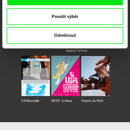
Povolit výběr
Odmítnout
CPH:DOX
Doclisboa
Millennium Docs
DOK Leipzig
Against Gravity
FIDMarseille
MFDF Ji.hlava
Visions du Réel