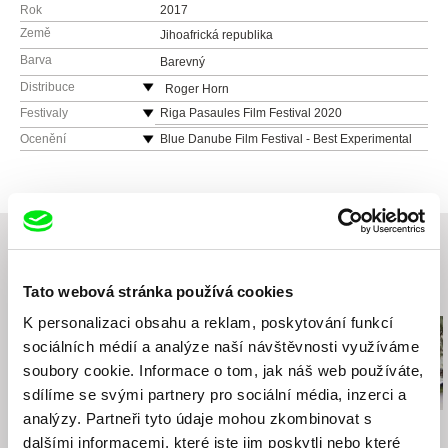
Rok
2017
Země
Jihoafrická republika
Barva
Barevný
Distribuce
Roger Horn
Jihoafrická republika
Festivaly
Riga Pasaules Film Festival 2020
web:
http://www.roger-horn.com
West Virginia Mountaineer Short Film Festival
Ocenění
Blue Danube Film Festival - Best Experimental
Film
e-mail:
rogerhorn77@gmail.com
“Night of Short Films” Slovenian Cinematheque
Buenos Aires Film Festival
Blue Danube Film Festival
Experiments in Cinema v13.6
8th Annual Queens World Film Festival
Stuttgarter Filmwinter Festival for Expanded
Tato webová stránka používá cookies
Související filmy (20)
Media
Joziwood - Perth South African Film Festival
K personalizaci obsahu a reklam, poskytování funkcí
21st Ji.hlava International Documentary Film
sociálních médií a analýze naší návštěvnosti využíváme
Festival
soubory cookie. Informace o tom, jak náš web používáte,
Kleinkaap Short Film Festival
sdílíme se svými partnery pro sociální média, inzerci a
19th Encounters South African International
analýzy. Partneři tyto údaje mohou zkombinovat s
Documentary Festival
Marek Šulík
Jan Němec
Maksim Shved
Těžká duše
dalšími informacemi, které jste jim poskytli nebo které
Toyen
Pure Art