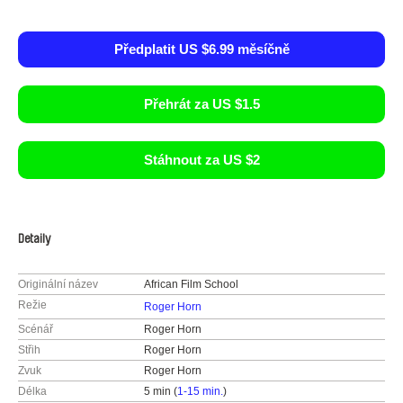
Předplatit US $6.99 měsíčně
Přehrát za US $1.5
Stáhnout za US $2
Detaily
Originální název
African Film School
Režie
Roger Horn
Scénář
Roger Horn
Střih
Roger Horn
Zvuk
Roger Horn
Délka
5 min (
1-15 min.
)