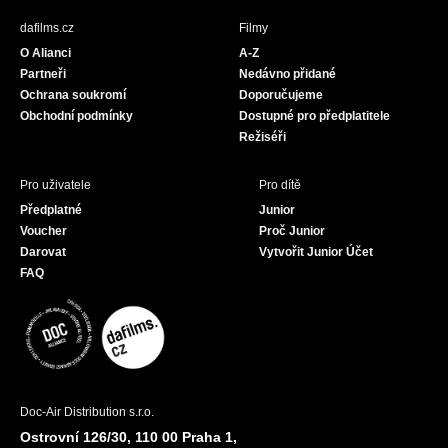
b
a
u
dafilms.cz
Filmy
o
g
b
O Alianci
A-Z
o
r
e
Partneři
Nedávno přidané
k
a
Ochrana soukromí
Doporučujeme
m
Obchodní podmínky
Dostupné pro předplatitele
Režiséři
Pro uživatele
Pro dítě
Předplatné
Junior
Voucher
Proč Junior
Darovat
Vytvořit Junior Účet
FAQ
Doc-Air Distribution s.r.o.
Ostrovní 126/30, 110 00 Praha 1,