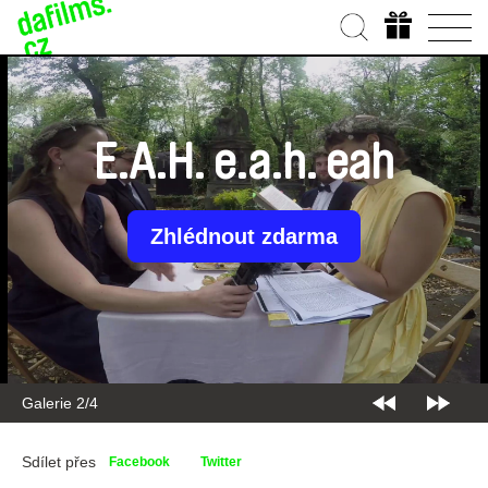
E.A.H. e.a.h. eah
Zhlédnout zdarma
Galerie 2/4
Sdílet přes
Facebook
Twitter