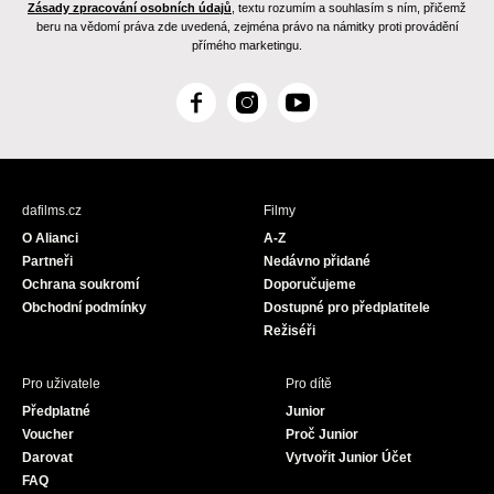
Zásady zpracování osobních údajů
, textu rozumím a souhlasím s ním, přičemž
beru na vědomí práva zde uvedená, zejména právo na námitky proti provádění
přímého marketingu.
F
I
Y
a
n
o
c
s
u
e
t
T
b
a
u
dafilms.cz
Filmy
o
g
b
O Alianci
A-Z
o
r
e
Partneři
Nedávno přidané
k
a
Ochrana soukromí
Doporučujeme
m
Obchodní podmínky
Dostupné pro předplatitele
Režiséři
Pro uživatele
Pro dítě
Předplatné
Junior
Voucher
Proč Junior
Darovat
Vytvořit Junior Účet
FAQ