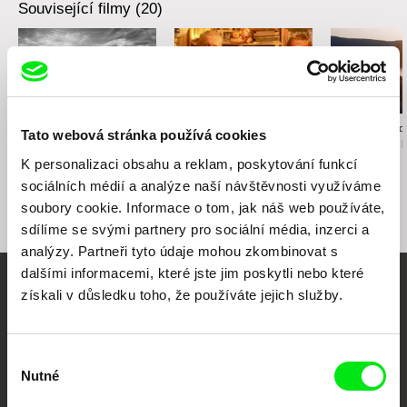
Související filmy (20)
Namiko Sakamoto
Anastasiia Nikitina
Karolína Strnado
Tato webová stránka používá cookies
Ukradl jsi mé srdce
Houska s máslem
Mezi vším a 
K personalizaci obsahu a reklam, poskytování funkcí
sociálních médií a analýze naší návštěvnosti využíváme
soubory cookie. Informace o tom, jak náš web používáte,
sdílíme se svými partnery pro sociální média, inzerci a
analýzy. Partneři tyto údaje mohou zkombinovat s
dalšími informacemi, které jste jim poskytli nebo které
získali v důsledku toho, že používáte jejich služby.
Vaše online
dokumentární kino
Výběr
Nutné
Nové festivalové filmy
souhlasu
každý týden