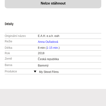
Nelze stáhnout
Detaily
Originální název
E.A.H. e.a.h. eah
Režie
Anna Ouřadová
Délka
8 min (
1-15 min.
)
Rok
2018
Země
Česká republika
Barva
Barevný
Produkce
My Street Films
Česká republika
web:
http://www.mystreetfilms.cz/
e-mail:
info@mystreetfilms.cz