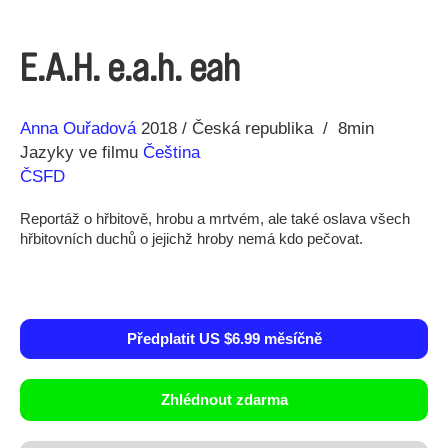
E.A.H. e.a.h. eah
Režie
Rok
Anna Ouřadová
2018
Česká republika
8min
Jazyky ve filmu
Čeština
ČSFD
Reportáž o hřbitově, hrobu a mrtvém, ale také oslava všech
hřbitovních duchů o jejichž hroby nemá kdo pečovat.
Předplatit US $6.99 měsíčně
Zhlédnout zdarma