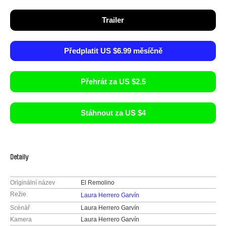
Trailer
Předplatit US $6.99 měsíčně
Přehrát za US $2.5
Stáhnout za US $4
Detaily
Originální název
El Remolino
Režie
Laura Herrero Garvín
Scénář
Laura Herrero Garvín
Kamera
Laura Herrero Garvín