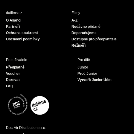
e
t
T
b
a
u
dafilms.cz
Filmy
o
g
b
O Alianci
A-Z
o
r
e
Partneři
Nedávno přidané
k
a
Ochrana soukromí
Doporučujeme
m
Obchodní podmínky
Dostupné pro předplatitele
Režiséři
Pro uživatele
Pro dítě
Předplatné
Junior
Voucher
Proč Junior
Darovat
Vytvořit Junior Účet
FAQ
Doc-Air Distribution s.r.o.