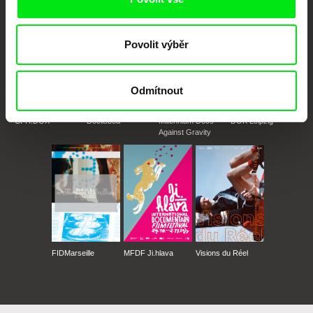
Povolit výběr
Odmítnout
CPH:DOX
Doclisboa
Millennium Docs
DOK Leipzig
Against Gravity
FIDMarseille
MFDF Ji.hlava
Visions du Réel