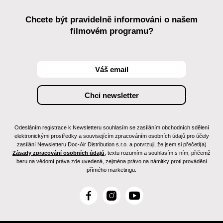
Chcete být pravidelně informováni o našem
filmovém programu?
Odesláním registrace k Newsletteru souhlasím se zasíláním obchodních sdělení
elektronickými prostředky a souvisejícím zpracováním osobních údajů pro účely
zasílání Newsletteru Doc-Air Distribution s.r.o. a potvrzuji, že jsem si přečetl(a)
Zásady zpracování osobních údajů
, textu rozumím a souhlasím s ním, přičemž
beru na vědomí práva zde uvedená, zejména právo na námitky proti provádění
přímého marketingu.
F
I
Y
a
n
o
c
s
u