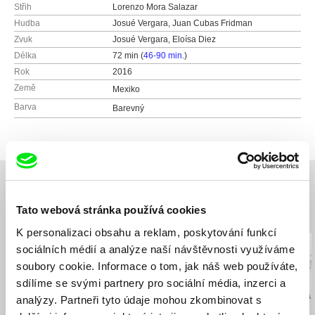
Střih
Lorenzo Mora Salazar
Hudba
Josué Vergara, Juan Cubas Fridman
Zvuk
Josué Vergara, Eloísa Diez
Délka
72 min (
46-90 min.
)
Rok
2016
Země
Mexiko
Barva
Barevný
Tato webová stránka používá cookies
Související filmy (20)
K personalizaci obsahu a reklam, poskytování funkcí
sociálních médií a analýze naší návštěvnosti využíváme
soubory cookie. Informace o tom, jak náš web používáte,
sdílíme se svými partnery pro sociální média, inzerci a
analýzy. Partneři tyto údaje mohou zkombinovat s
Sergei Loznitsa
Mathieu Roy
Dušan Hanák