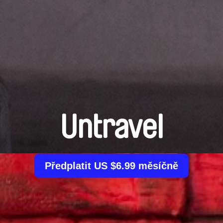
Untravel
Předplatit US $6.99 měsíčně