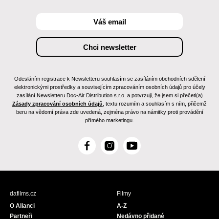
Odesláním registrace k Newsletteru souhlasím se zasíláním obchodních sdělení
elektronickými prostředky a souvisejícím zpracováním osobních údajů pro účely
zasílání Newsletteru Doc-Air Distribution s.r.o. a potvrzuji, že jsem si přečetl(a)
Zásady zpracování osobních údajů
, textu rozumím a souhlasím s ním, přičemž
beru na vědomí práva zde uvedená, zejména právo na námitky proti provádění
přímého marketingu.
F
I
Y
a
n
o
c
s
u
e
t
T
b
a
u
dafilms.cz
Filmy
o
g
b
O Alianci
A-Z
o
r
e
Partneři
Nedávno přidané
k
a