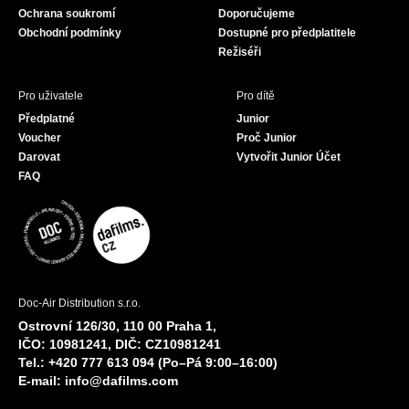
Ochrana soukromí
Doporučujeme
m
Obchodní podmínky
Dostupné pro předplatitele
Režiséři
Pro uživatele
Pro dítě
Předplatné
Junior
Voucher
Proč Junior
Darovat
Vytvořit Junior Účet
FAQ
Doc-Air Distribution s.r.o.
Ostrovní 126/30, 110 00 Praha 1,
IČO: 10981241, DIČ: CZ10981241
Tel.: +420 777 613 094 (Po–Pá 9:00–16:00)
E-mail:
info@dafilms.com