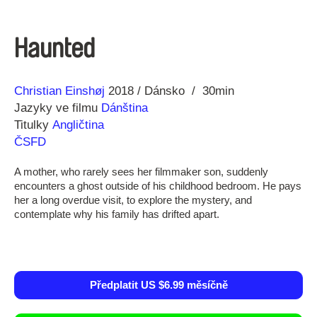
Haunted
Režie
Rok
Christian Einshøj
2018
Dánsko
30min
Jazyky ve filmu
Dánština
Titulky
Angličtina
ČSFD
A mother, who rarely sees her filmmaker son, suddenly
encounters a ghost outside of his childhood bedroom. He pays
her a long overdue visit, to explore the mystery, and
contemplate why his family has drifted apart.
Předplatit US $6.99 měsíčně