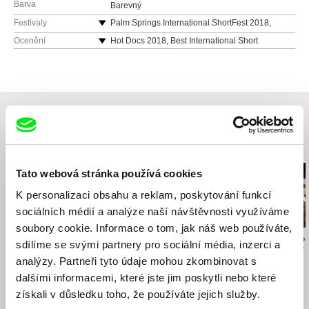
Barva
Barevný
Festivaly
Palm Springs International ShortFest 2018,
United States
Ocenění
Hot Docs 2018, Best International Short
Kinemastik International Short Film Festival
Documentary Award
2018, Malta
Nordisk Panorama Film Festival 2018, Sweden,
Flickers’ Rhode Island International Film Festival
National Competition Won: Story Teller Award &
2018, United States
FILMFYN Talent Award
Odense International Film Festival 2018,
La Cabina International Film Festival 2019,
Denmark
Spain, Amalgama Section – Best Film
Nordisk Panorama Film Festival 2018, Sweden
Související filmy (20)
Helsinki International Film Festival 2018 – Love
& Anarchy, Finland
Tato webová stránka používá cookies
Indie Cork Film Festival 2018, Ireland
K personalizaci obsahu a reklam, poskytování funkcí
Uppsala International Short Film Festival 2018,
Sweden
sociálních médií a analýze naší návštěvnosti využíváme
Louis International Film Festival 2018, United
soubory cookie. Informace o tom, jak náš web používáte,
States
Michal Böhm
Štefan Uher
Rocco Di Mento
sdílíme se svými partnery pro sociální média, inzerci a
Osm milimetrů rodiny
Pásla kone na betóne
Chyba lásky
SHORTZ 2018, Serbia
analýzy. Partneři tyto údaje mohou zkombinovat s
Kino Pavasaris Vilnius Film Festival 2019,
dalšími informacemi, které jste jim poskytli nebo které
Lithuania
získali v důsledku toho, že používáte jejich služby.
Aspen ShortsFest 2019, United States