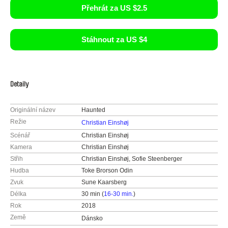
Přehrát za US $2.5
Stáhnout za US $4
Detaily
Originální název
Haunted
Režie
Christian Einshøj
Scénář
Christian Einshøj
Kamera
Christian Einshøj
Střih
Christian Einshøj, Sofie Steenberger
Hudba
Toke Brorson Odin
Zvuk
Sune Kaarsberg
Délka
30 min (
16-30 min.
)
Rok
2018
Země
Dánsko