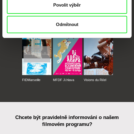
Povolit výběr
CPH:DOX
Doclisboa
Millennium Docs
DOK Leipzig
Odmítnout
Against Gravity
FIDMarseille
MFDF Ji.hlava
Visions du Réel
Chcete být pravidelně informováni o našem
filmovém programu?