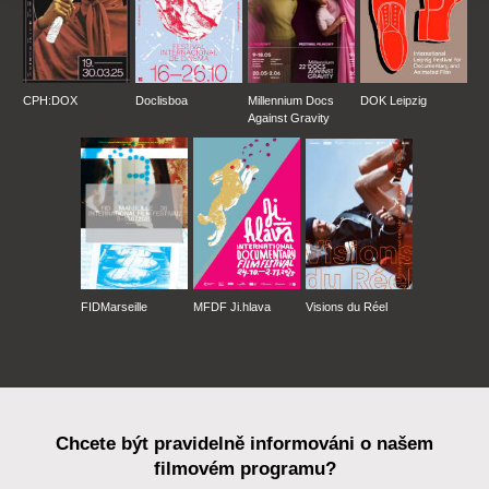
CPH:DOX
Doclisboa
Millennium Docs
DOK Leipzig
Against Gravity
FIDMarseille
MFDF Ji.hlava
Visions du Réel
Chcete být pravidelně informováni o našem
filmovém programu?