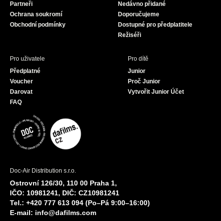
Partneři
Nedávno přidané
k
a
Ochrana soukromí
Doporučujeme
m
Obchodní podmínky
Dostupné pro předplatitele
Režiséři
Pro uživatele
Pro dítě
Předplatné
Junior
Voucher
Proč Junior
Darovat
Vytvořit Junior Účet
FAQ
Doc-Air Distribution s.r.o.
Ostrovní 126/30, 110 00 Praha 1,
IČO: 10981241, DIČ: CZ10981241
Tel.: +420 777 613 094 (Po–Pá 9:00–16:00)
E-mail:
info@dafilms.com