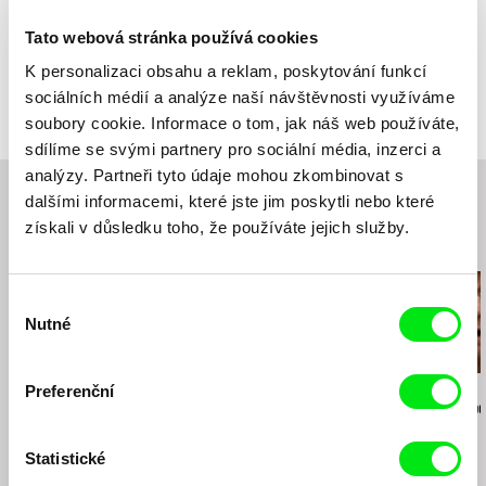
Produkce
Intermezzo Films
Tato webová stránka používá cookies
Švýcarsko
Distribuce
Sweet Spot Docs
K personalizaci obsahu a reklam, poskytování funkcí
web:
http://intermezzofilms.ch/
Švýcarsko
Festivaly
2016 DOK Leipzig Lake Festival India
sociálních médií a analýze naší návštěvnosti využíváme
tel: (+41) 22 741 47 47
web:
http://www.sweetspotdocs.com
2016 One World Romania
soubory cookie. Informace o tom, jak náš web používáte,
e-mail:
info@intermezzofilms.ch
,
luc@interme
e-mail:
anna@sweetspotdocs.com
2016 Festival International du
zzofilms.ch
sdílíme se svými partnery pro sociální média, inzerci a
FilmDocumentaire Millenium
analýzy. Partneři tyto údaje mohou zkombinovat s
2016 Festival Internacional de Cine en
Guadalajara
dalšími informacemi, které jste jim poskytli nebo které
2015 Fast Forward HRFF Podgorica
získali v důsledku toho, že používáte jejich služby.
2015 Forum of International and
Související filmy (20)
EuropeanResearch on Immigration Torino
2015 FIFF Namur
Výběr
2015 DocsDF Mexico
Nutné
souhlasu
2015 Raindance Film Festival
2015 CineMigrante Buenos Aires
2015 Planete + Doc Film Festival Warsaw
Preferenční
Veronika Lišková
Wojciech Staroń
Marc Isaacs
Návštěvníci
Argentinská lekce
Cesta - příbě
2015 BELDOCS
smrti
2015 BAFICI
Statistické
2015 International Film Festival Rotterdam