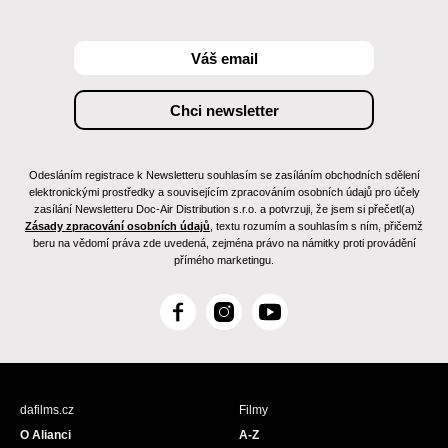
Odesláním registrace k Newsletteru souhlasím se zasíláním obchodních sdělení
elektronickými prostředky a souvisejícím zpracováním osobních údajů pro účely
zasílání Newsletteru Doc-Air Distribution s.r.o. a potvrzuji, že jsem si přečetl(a)
Zásady zpracování osobních údajů
, textu rozumím a souhlasím s ním, přičemž
beru na vědomí práva zde uvedená, zejména právo na námitky proti provádění
přímého marketingu.
F
I
Y
a
n
o
c
s
u
e
t
T
b
a
u
dafilms.cz
Filmy
o
g
b
O Alianci
A-Z
o
r
e