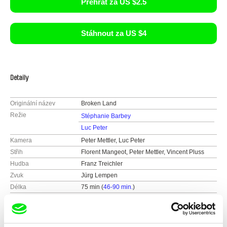
Přehrát za US $2.5
Stáhnout za US $4
Detaily
Originální název
Broken Land
Režie
Stéphanie Barbey
Luc Peter
Kamera
Peter Mettler, Luc Peter
Střih
Florent Mangeot, Peter Mettler, Vincent Pluss
Hudba
Franz Treichler
Zvuk
Jürg Lempen
Délka
75 min (
46-90 min.
)
Rok
2014
Země
Švýcarsko
Barva
Barevný