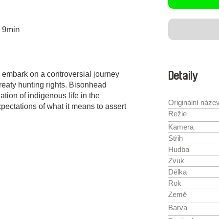
9min
 embark on a controversial journey
Detaily
treaty hunting rights. Bisonhead
tion of indigenous life in the
Originální náze
ectations of what it means to assert
Režie
Kamera
Střih
Hudba
Zvuk
Délka
Rok
Země
Barva