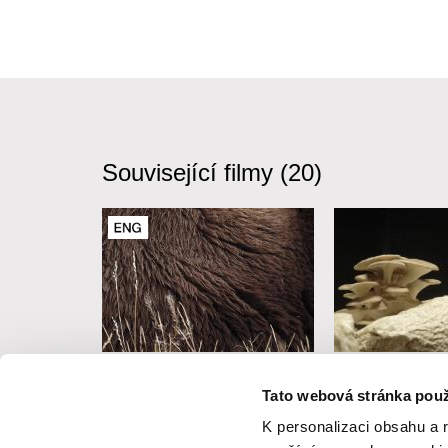
Související filmy (20)
Peter Mettler
Marion Neumann
Tato webová stránka použ
dy
Stát se zvířetem
Houba mluví
K personalizaci obsahu a 