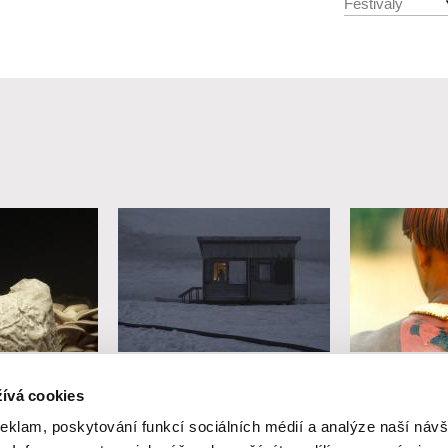
Festivaly
Viera Čákanyová
Paula Gaitán
ívá cookies
Bílá na bílé
Uaká
reklam, poskytování funkcí sociálních médií a analýze naší návš