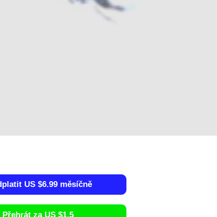
dplatit US $6.99 měsíčně
Přehrát za US $1.5