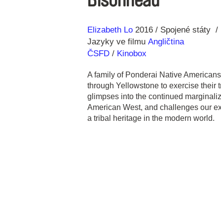
Bisonhead
Režie
Rok
Elizabeth Lo
2016
Spojené státy
Jazyky ve filmu
Angličtina
ČSFD
/
Kinobox
A family of Ponderai Native Americans
through Yellowstone to exercise their 
glimpses into the continued marginaliza
American West, and challenges our exp
a tribal heritage in the modern world.