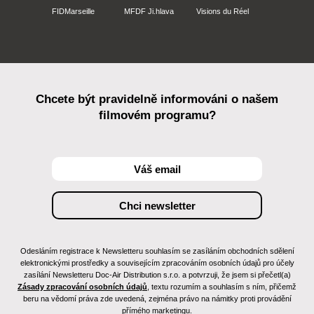
FIDMarseille
MFDF Ji.hlava
Visions du Réel
Chcete být pravidelně informováni o našem
filmovém programu?
Odesláním registrace k Newsletteru souhlasím se zasíláním obchodních sdělení
elektronickými prostředky a souvisejícím zpracováním osobních údajů pro účely
zasílání Newsletteru Doc-Air Distribution s.r.o. a potvrzuji, že jsem si přečetl(a)
Zásady zpracování osobních údajů
, textu rozumím a souhlasím s ním, přičemž
beru na vědomí práva zde uvedená, zejména právo na námitky proti provádění
přímého marketingu.