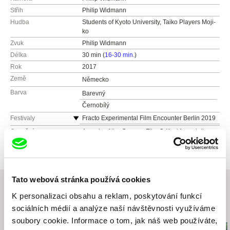
Střih
Philip Widmann
Hudba
Students of Kyoto University, Taiko Players Moji-
ko
Zvuk
Philip Widmann
Délka
30 min (
16-30 min.
)
Rok
2017
Země
Německo
Barva
Barevný
Černobílý
Festivaly
Fracto Experimental Film Encounter Berlin 2019
Cine Esquema Novo Porto Alegre 2018
Ocenění
Awards of the German Film Critics' Association
2018 – Shortlist Experimental Film
La Cabina Festival Internacional de
Mediometrajes Valencia 2018
European Media Art Festival Osnabrück 2017 –
Media Art Award of the German Film Critics
Underdox Dokument & Experiment Munich 2018
Association
Thai Short Film & Video Festival 2018
Tato webová stránka používá cookies
Stuttgarter Filmwinter – Festival for Expanded
K personalizaci obsahu a reklam, poskytování funkcí
Media 2018
sociálních médií a analýze naší návštěvnosti využíváme
Cork Film Festival 2017
Související filmy (20)
Hanoi DocFest 2017
soubory cookie. Informace o tom, jak náš web používáte,