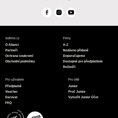
F
I
Y
a
n
o
c
s
u
e
t
T
b
a
u
dafilms.cz
Filmy
o
g
b
O Alianci
A-Z
o
r
e
Partneři
Nedávno přidané
k
a
Ochrana soukromí
Doporučujeme
m
Obchodní podmínky
Dostupné pro předplatitele
Režiséři
Pro uživatele
Pro dítě
Předplatné
Junior
Voucher
Proč Junior
Darovat
Vytvořit Junior Účet
FAQ