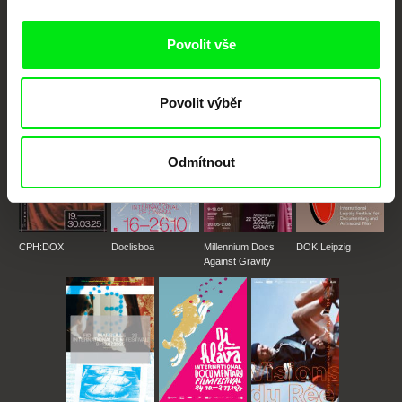
Portál DAFilms.cz je výsledkem tvůrčí spolupráce 7 klíčových evropských
festivalů dokumentárního filmu sdružených do Doc Alliance. Naším cílem je
posouvat hranice dokumentárního filmu, propagovat jeho rozmanitost a
Povolit vše
podporovat kvalitní autorské filmy.
Členové Doc Alliance
Povolit výběr
Odmítnout
CPH:DOX
Doclisboa
Millennium Docs
DOK Leipzig
Against Gravity