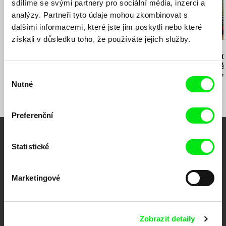
Dawawine Beirut 2017
sdílíme se svými partnery pro sociální média, inzerci a
Short Shorts Film Festival & Asia Osaka 2017
analýzy. Partneři tyto údaje mohou zkombinovat s
Arkipel Jakarta International Documentary &
dalšími informacemi, které jste jim poskytli nebo které
Experimental Film Festival 2017
získali v důsledku toho, že používáte jejich služby.
Moscow International Experimental Film Festival
Andrea Slováková
Petr Šprincl
Karel Vachek
2017
Nadohled
Morava, krásná zem II
Bohemia doc
Kayokoyuki Gallery Tokyo 2017
Labyrint svě
Výběr
lusthauz srd
Temporary Gallery Cologne, Screening Room
Nutné
souhlasu
(Božská kom
2017
DocumentaMadrid 2017
Image Forum Festival Tokyo / Kyoto / Fukuoka /
Preferenční
Nagoya / Yokohama 2017
CPH:DOX 2017
Vaše online
International Film Festival Rotterdam 2017
Statistické
dokumentární kino
Marketingové
Nové festivalové filmy
každý týden
Zobrazit detaily