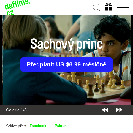
Šachový princ
Předplatit US $6.99 měsíčně
Galerie 2/3
Sdílet přes
Facebook
Twitter