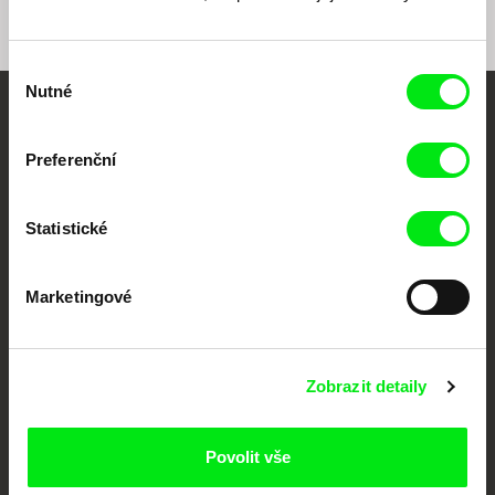
Výběr
Nutné
souhlasu
Vaše online
Preferenční
dokumentární kino
Nové festivalové filmy
Statistické
každý týden
Marketingové
Portál DAFilms.cz je výsledkem tvůrčí spolupráce 7 klíčových evropských
festivalů dokumentárního filmu sdružených do Doc Alliance. Naším cílem je
posouvat hranice dokumentárního filmu, propagovat jeho rozmanitost a
podporovat kvalitní autorské filmy.
Zobrazit detaily
Členové Doc Alliance
Povolit vše