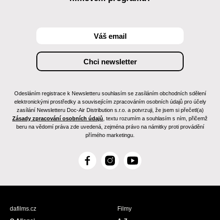
Odesláním registrace k Newsletteru souhlasím se zasíláním obchodních sdělení
elektronickými prostředky a souvisejícím zpracováním osobních údajů pro účely
zasílání Newsletteru Doc-Air Distribution s.r.o. a potvrzuji, že jsem si přečetl(a)
Zásady zpracování osobních údajů
, textu rozumím a souhlasím s ním, přičemž
beru na vědomí práva zde uvedená, zejména právo na námitky proti provádění
přímého marketingu.
F
I
Y
a
n
o
c
s
u
e
t
T
b
a
u
dafilms.cz
Filmy
o
g
b