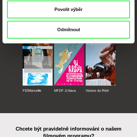
Povolit výběr
Odmítnout
CPH:DOX
Doclisboa
Millennium Docs
DOK Leipzig
Against Gravity
FIDMarseille
MFDF Ji.hlava
Visions du Réel
Chcete být pravidelně informováni o našem
filmovém programu?