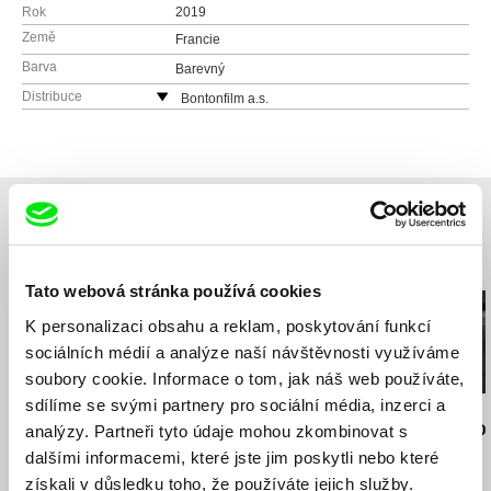
Rok
2019
Země
Francie
Barva
Barevný
Distribuce
Bontonfilm a.s.
Česká republika
web:
http://www.bontonfilm.cz
e-mail:
petra.pachl@bontonfilm.cz
Související filmy (20)
Tato webová stránka používá cookies
K personalizaci obsahu a reklam, poskytování funkcí
sociálních médií a analýze naší návštěvnosti využíváme
soubory cookie. Informace o tom, jak náš web používáte,
sdílíme se svými partnery pro sociální média, inzerci a
Jiří Menzel
Nikolas Sand
Martin Hollý
Na samotě u lesa
léto09
Případ pro o
analýzy. Partneři tyto údaje mohou zkombinovat s
dalšími informacemi, které jste jim poskytli nebo které
získali v důsledku toho, že používáte jejich služby.