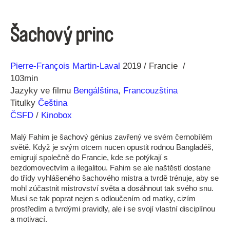
Šachový princ
Režie
Rok
Pierre-François Martin-Laval
2019
Francie
103min
Jazyky ve filmu
Bengálština
,
Francouzština
Titulky
Čeština
ČSFD
/
Kinobox
Malý Fahim je šachový génius zavřený ve svém černobílém
světě. Když je svým otcem nucen opustit rodnou Bangladéš,
emigrují společně do Francie, kde se potýkají s
bezdomovectvím a ilegalitou. Fahim se ale naštěstí dostane
do třídy vyhlášeného šachového mistra a tvrdě trénuje, aby se
mohl zúčastnit mistrovství světa a dosáhnout tak svého snu.
Musí se tak poprat nejen s odloučením od matky, cizím
prostředím a tvrdými pravidly, ale i se svojí vlastní disciplínou
a motivací.