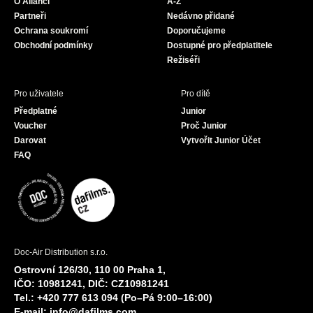
O Alianci
A-Z
o
r
e
Partneři
Nedávno přidané
k
a
Ochrana soukromí
Doporučujeme
m
Obchodní podmínky
Dostupné pro předplatitele
Režiséři
Pro uživatele
Pro dítě
Předplatné
Junior
Voucher
Proč Junior
Darovat
Vytvořit Junior Účet
FAQ
Doc-Air Distribution s.r.o.
Ostrovní 126/30, 110 00 Praha 1,
IČO: 10981241, DIČ: CZ10981241
Tel.: +420 777 613 094 (Po–Pá 9:00–16:00)
E-mail:
info@dafilms.com