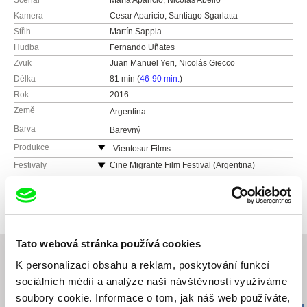
Scénář
María Aparicio, Nicolás Abello
Kamera
Cesar Aparicio, Santiago Sgarlatta
Střih
Martín Sappia
Hudba
Fernando Uñates
Zvuk
Juan Manuel Yeri, Nicolás Giecco
Délka
81 min (
46-90 min.
)
Rok
2016
Země
Argentina
Barva
Barevný
Produkce
Vientosur Films
Argentina
Festivaly
Cine Migrante Film Festival (Argentina)
La Plata Festifreak International Independent
Ocenění
18th BAFICI / Best Director, Latin American
Film Festival (Argentina)
Competition
Mostra San Pablo International Film Festival
6th Cosquín Independent Film Festival /
(Brazil) / New Directors Competition
Audience Award and Special Mention
Pachamama International Film Festival of
2nd National Film Festival of General Pico / Best
Tato webová stránka používá cookies
Frontera (Brazil)
Film, National Feature Film Competition
K personalizaci obsahu a reklam, poskytování funkcí
Festival of New Latin American Cinema of
21st Ourense International Film Festival, Spain /
Havana (Cuba)
Special Mention, Operas Primas Competition
sociálních médií a analýze naší návštěvnosti využíváme
Související filmy (20)
Stoned Film Festival (Colombia)
soubory cookie. Informace o tom, jak náš web používáte,