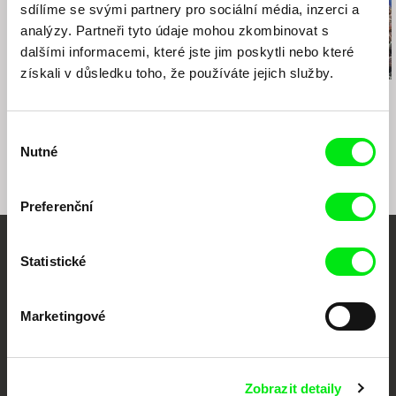
International Festival of Children and Youth
sdílíme se svými partnery pro sociální média, inzerci a
Cinema of Porto Indie Junior Allianz (Portugal)
analýzy. Partneři tyto údaje mohou zkombinovat s
Itinerant Festifreak Quito (Ecuador)
dalšími informacemi, které jste jim poskytli nebo které
IBAFF International Film Festival (Spain)
získali v důsledku toho, že používáte jejich služby.
Mostra de cinema Llatinoamericá de Catalunya
Xu Hongjie
Eldora Traykova
Sergei Loznitsa
(Spain)
Na okraji nebe
Cambridge
Majdan
Festival of Argentine Cinema in Lisbon
(Portugal)
Výběr
Nutné
Biosegura Festival, Beas de Segura (Spain)
souhlasu
Madrid Film Festival (Spain)
Olympia International Film Festival for Children
Preferenční
and Young People (Greece)
Rencontres du Cinéma Latino-Américain
(France)
Vaše online
Statistické
Graba Festival Audiovisual (Argentina)
dokumentární kino
Marketingové
Nové festivalové filmy
každý týden
Zobrazit detaily