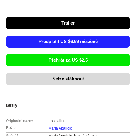
Trailer
Předplatit US $6.99 měsíčně
Přehrát za US $2.5
Nelze stáhnout
Detaily
Originální název
Las calles
Režie
María Aparicio