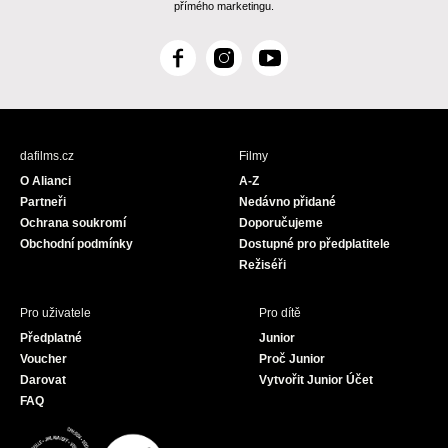
přímého marketingu.
F
I
Y
a
n
o
c
s
u
e
t
T
b
a
u
dafilms.cz
Filmy
o
g
b
O Alianci
A-Z
o
r
e
Partneři
Nedávno přidané
k
a
Ochrana soukromí
Doporučujeme
m
Obchodní podmínky
Dostupné pro předplatitele
Režiséři
Pro uživatele
Pro dítě
Předplatné
Junior
Voucher
Proč Junior
Darovat
Vytvořit Junior Účet
FAQ