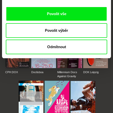
Portál DAFilms.cz je výsledkem tvůrčí spolupráce 7 klíčových evropských
festivalů dokumentárního filmu sdružených do Doc Alliance. Naším cílem je
posouvat hranice dokumentárního filmu, propagovat jeho rozmanitost a
Povolit vše
podporovat kvalitní autorské filmy.
Členové Doc Alliance
Povolit výběr
Odmítnout
CPH:DOX
Doclisboa
Millennium Docs
DOK Leipzig
Against Gravity