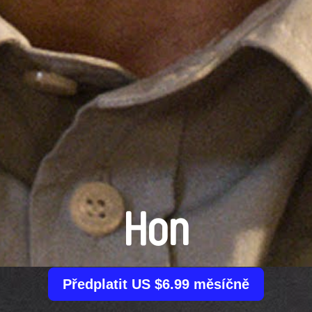
Hon
Předplatit US $6.99 měsíčně