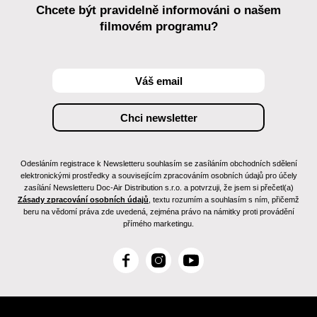
Chcete být pravidelně informováni o našem
filmovém programu?
Odesláním registrace k Newsletteru souhlasím se zasíláním obchodních sdělení
elektronickými prostředky a souvisejícím zpracováním osobních údajů pro účely
zasílání Newsletteru Doc-Air Distribution s.r.o. a potvrzuji, že jsem si přečetl(a)
Zásady zpracování osobních údajů
, textu rozumím a souhlasím s ním, přičemž
beru na vědomí práva zde uvedená, zejména právo na námitky proti provádění
přímého marketingu.
F
I
Y
a
n
o
c
s
u
e
t
T