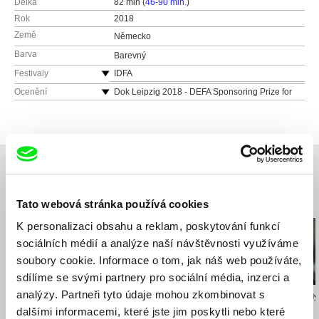
Délka
82 min (
46-90 min.
)
Rok
2018
Země
Německo
Barva
Barevný
Festivaly
IDFA
Dok Leipzig
Ocenění
Dok Leipzig 2018 - DEFA Sponsoring Prize for
an outstanding long German documentary film
Kasseler DokFest, Germany 2018
DOK.fest Munich, Germany 2019
Krakow Film Festival, Poland 2019
Cleveland International Film Festival, USA 2019
Achtung Berlin, Germany 2019
Související filmy (20)
Tato webová stránka používá cookies
K personalizaci obsahu a reklam, poskytování funkcí
sociálních médií a analýze naší návštěvnosti využíváme
soubory cookie. Informace o tom, jak náš web používáte,
sdílíme se svými partnery pro sociální média, inzerci a
analýzy. Partneři tyto údaje mohou zkombinovat s
Rob Lemkin
Peter Kerekes
Alexandra Kandy
Nepřátelé národa
Jak se vaří dějiny
Volný pokoj
dalšími informacemi, které jste jim poskytli nebo které