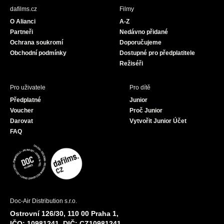
b
a
u
dafilms.cz
Filmy
o
g
b
O Alianci
A-Z
o
r
e
Partneři
Nedávno přidané
k
a
Ochrana soukromí
Doporučujeme
m
Obchodní podmínky
Dostupné pro předplatitele
Režiséři
Pro uživatele
Pro dítě
Předplatné
Junior
Voucher
Proč Junior
Darovat
Vytvořit Junior Účet
FAQ
Doc-Air Distribution s.r.o.
Ostrovní 126/30, 110 00 Praha 1,
IČO: 10981241, DIČ: CZ10981241