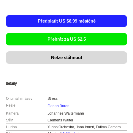
Předplatit US $6.99 měsíčně
Přehrát za US $2.5
Nelze stáhnout
Detaily
Originální název
Stress
Režie
Florian Baron
Kamera
Johannes Waltermann
Střih
Clemens Walter
Hudba
Yunas Orchestra, Jana Irmert, Fatima Camara