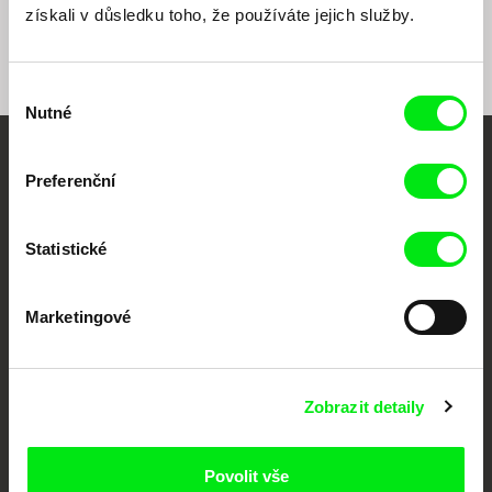
získali v důsledku toho, že používáte jejich služby.
Výběr
Nutné
souhlasu
Vaše online
Preferenční
dokumentární kino
Statistické
Nové festivalové filmy
každý týden
Marketingové
Portál DAFilms.cz je výsledkem tvůrčí spolupráce 7 klíčových evropských
festivalů dokumentárního filmu sdružených do Doc Alliance. Naším cílem je
posouvat hranice dokumentárního filmu, propagovat jeho rozmanitost a
Zobrazit detaily
podporovat kvalitní autorské filmy.
Členové Doc Alliance
Povolit vše