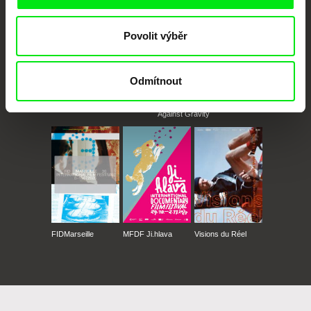
Povolit výběr
Odmítnout
CPH:DOX
Doclisboa
Millennium Docs
DOK Leipzig
Against Gravity
FIDMarseille
MFDF Ji.hlava
Visions du Réel