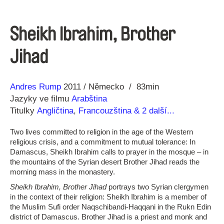
Sheikh Ibrahim, Brother
Jihad
Režie
Rok
Andres Rump
2011
Německo
83min
Jazyky ve filmu
Arabština
Titulky
Angličtina
,
Francouzština
& 2 další...
Two lives committed to religion in the age of the Western
religious crisis, and a commitment to mutual tolerance: In
Damascus, Sheikh Ibrahim calls to prayer in the mosque – in
the mountains of the Syrian desert Brother Jihad reads the
morning mass in the monastery.
Sheikh Ibrahim, Brother Jihad
portrays two Syrian clergymen
in the context of their religion: Sheikh Ibrahim is a member of
the Muslim Sufi order Naqschibandi-Haqqani in the Rukn Edin
district of Damascus. Brother Jihad is a priest and monk and