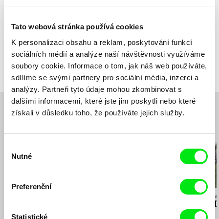
Země
Německo
Barva
Barevný
Tato webová stránka používá cookies
Produkce
Andres Rump Dokumentarfilm
K personalizaci obsahu a reklam, poskytování funkcí
Německo
Festivaly
Visions du Réel, International Competition,
Nyon 2011
sociálních médií a analýze naší návštěvnosti využíváme
web:
http://andres-rump-dokumentarfilm.eu/en/
Ocenění
Special mention, Visions du Reel, 2011
DOKFest Kassel, 2011
soubory cookie. Informace o tom, jak náš web používáte,
e-mail:
post@andres-rump-dokumentarfilm.eu
„Querdenkerpreis“, Blicke aus dem Ruhrgebiet,
Anuu-ru Aboro, International Competition, 2011
2011
sdílíme se svými partnery pro sociální média, inzerci a
Filmfestival Blicke aus dem Ruhrgebiet, 2011
analýzy. Partneři tyto údaje mohou zkombinovat s
dalšími informacemi, které jste jim poskytli nebo které
získali v důsledku toho, že používáte jejich služby.
Související filmy (20)
Výběr
Nutné
souhlasu
Preferenční
Maryam Zaree
Ondřej Vavrečka
Ondřej Vavrečka
Narozena v Evinu
De Potentia Dei / EN
De Potentia D
verze
verze
Statistické