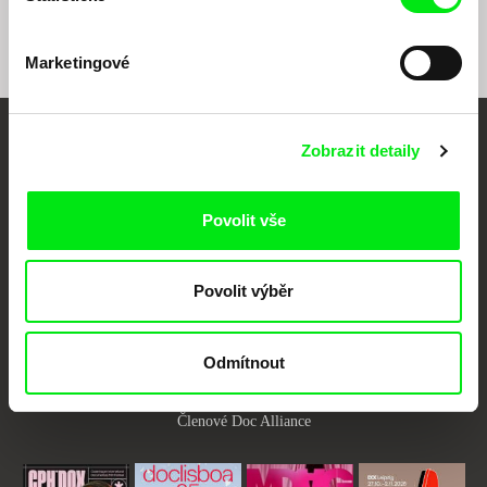
Marketingové
Zobrazit detaily
Vaše online
dokumentární kino
Povolit vše
Nové festivalové filmy
každý týden
Povolit výběr
Portál DAFilms.cz je výsledkem tvůrčí spolupráce 7 klíčových evropských
festivalů dokumentárního filmu sdružených do Doc Alliance. Naším cílem je
Odmítnout
posouvat hranice dokumentárního filmu, propagovat jeho rozmanitost a
podporovat kvalitní autorské filmy.
Členové Doc Alliance