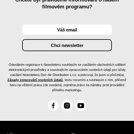
filmovém programu?
Odesláním registrace k Newsletteru souhlasím se zasíláním obchodních sdělení
elektronickými prostředky a souvisejícím zpracováním osobních údajů pro účely
zasílání Newsletteru Doc-Air Distribution s.r.o. a potvrzuji, že jsem si přečetl(a)
Zásady zpracování osobních údajů
, textu rozumím a souhlasím s ním, přičemž
beru na vědomí práva zde uvedená, zejména právo na námitky proti provádění
přímého marketingu.
F
I
Y
a
n
o
c
s
u
e
t
T
b
a
u