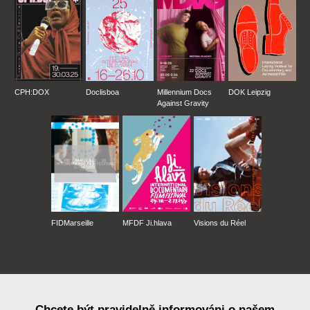
CPH:DOX
Doclisboa
Millennium Docs
DOK Leipzig
Against Gravity
FIDMarseille
MFDF Ji.hlava
Visions du Réel
Chcete být pravidelně informováni o našem