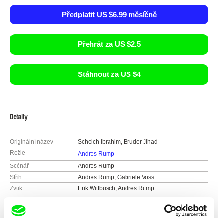
Předplatit US $6.99 měsíčně
Přehrát za US $2.5
Stáhnout za US $4
Detaily
Originální název
Scheich Ibrahim, Bruder Jihad
Režie
Andres Rump
Scénář
Andres Rump
Střih
Andres Rump, Gabriele Voss
Zvuk
Erik Wittbusch, Andres Rump
Délka
83 min (
46-90 min.
)
Rok
2011