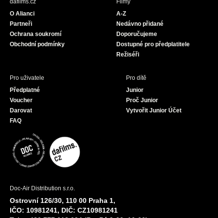
dafilms.cz
Filmy
o
g
b
O Alianci
A-Z
o
r
e
Partneři
Nedávno přidané
k
a
Ochrana soukromí
Doporučujeme
m
Obchodní podmínky
Dostupné pro předplatitele
Režiséři
Pro uživatele
Pro dítě
Předplatné
Junior
Voucher
Proč Junior
Darovat
Vytvořit Junior Účet
FAQ
Doc-Air Distribution s.r.o.
Ostrovní 126/30, 110 00 Praha 1,
IČO: 10981241, DIČ: CZ10981241