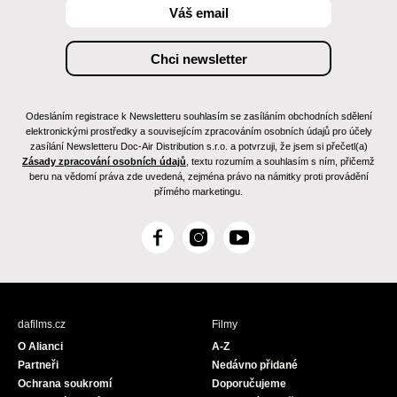
Odesláním registrace k Newsletteru souhlasím se zasíláním obchodních sdělení
elektronickými prostředky a souvisejícím zpracováním osobních údajů pro účely
zasílání Newsletteru Doc-Air Distribution s.r.o. a potvrzuji, že jsem si přečetl(a)
Zásady zpracování osobních údajů
, textu rozumím a souhlasím s ním, přičemž
beru na vědomí práva zde uvedená, zejména právo na námitky proti provádění
přímého marketingu.
F
I
Y
a
n
o
c
s
u
e
t
T
b
a
u
dafilms.cz
Filmy
o
g
b
O Alianci
A-Z
o
r
e
Partneři
Nedávno přidané
k
a
Ochrana soukromí
Doporučujeme
m