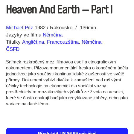
Heaven And Earth — Part I
Režie
Rok
Michael Pilz
1982
Rakousko
136min
Jazyky ve filmu
Němčina
Titulky
Angličtina
,
Francouzština
,
Němčina
ČSFD
Snímek rozkročený mezi filmovou esejí a etnografickým
dokumentem. Pilzova monumentální freska o konečném údělu
jednotlivce jako součásti kontinua lidské zkušenosti ve světě
přírody. Dokument vybízí diváka k zamyšlení nad rušivými
účinky technologie na ekonomické a sociální vazby
prostřednictvím mozaikovitých výňatků ze života na vesnici,
které se často opakují buď jako recyklované záběry, nebo jako
variace na dané téma.
Předplatit US $6.99 měsíčně