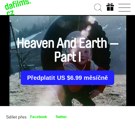
Heaven And Earth —
Part I
Předplatit US $6.99 měsíčně
Sdílet přes
Facebook
Twitter