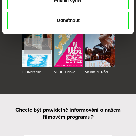
Povolit výběr
CPH:DOX
Doclisboa
Millennium Docs
DOK Leipzig
Odmítnout
Against Gravity
FIDMarseille
MFDF Ji.hlava
Visions du Réel
Chcete být pravidelně informováni o našem
filmovém programu?