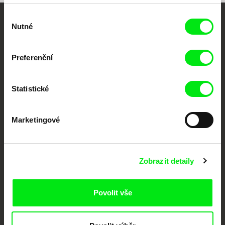
Výběr
Nutné
Vaše online
souhlasu
dokumentární kino
Preferenční
Nové festivalové filmy
každý týden
Statistické
Portál DAFilms.cz je výsledkem tvůrčí spolupráce 7 klíčových evropských
Marketingové
festivalů dokumentárního filmu sdružených do Doc Alliance. Naším cílem je
posouvat hranice dokumentárního filmu, propagovat jeho rozmanitost a
podporovat kvalitní autorské filmy.
Členové Doc Alliance
Zobrazit detaily
Povolit vše