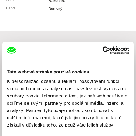
Země
Rakousko
Barva
Barevný
Související filmy (20)
Tato webová stránka používá cookies
K personalizaci obsahu a reklam, poskytování funkcí
sociálních médií a analýze naší návštěvnosti využíváme
soubory cookie. Informace o tom, jak náš web používáte,
Sergei Loznitsa
Dušan Hanák
Ksenia Okhapkin
Dopis
Obrazy starého světa
Come Back F
sdílíme se svými partnery pro sociální média, inzerci a
analýzy. Partneři tyto údaje mohou zkombinovat s
dalšími informacemi, které jste jim poskytli nebo které
získali v důsledku toho, že používáte jejich služby.