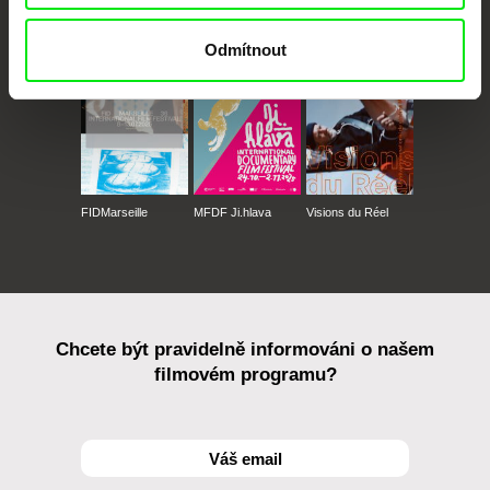
CPH:DOX
Doclisboa
Millennium Docs
DOK Leipzig
Against Gravity
Odmítnout
FIDMarseille
MFDF Ji.hlava
Visions du Réel
Chcete být pravidelně informováni o našem
filmovém programu?