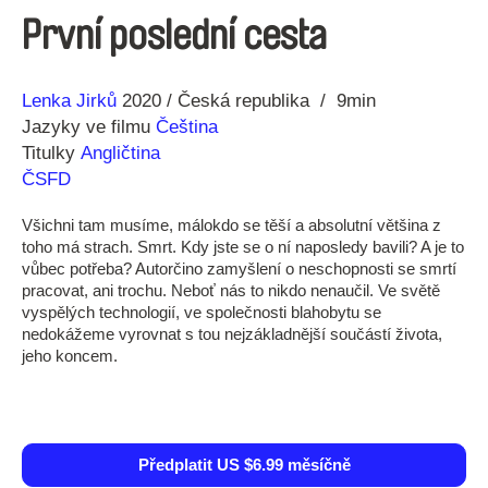
První poslední cesta
Režie
Rok
Lenka Jirků
2020
Česká republika
9min
Jazyky ve filmu
Čeština
Titulky
Angličtina
ČSFD
Všichni tam musíme, málokdo se těší a absolutní většina z
toho má strach. Smrt. Kdy jste se o ní naposledy bavili? A je to
vůbec potřeba? Autorčino zamyšlení o neschopnosti se smrtí
pracovat, ani trochu. Neboť nás to nikdo nenaučil. Ve světě
vyspělých technologií, ve společnosti blahobytu se
nedokážeme vyrovnat s tou nejzákladnější součástí života,
jeho koncem.
Předplatit US $6.99 měsíčně