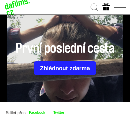
První poslední cesta
Zhlédnout zdarma
Sdílet přes
Facebook
Twitter