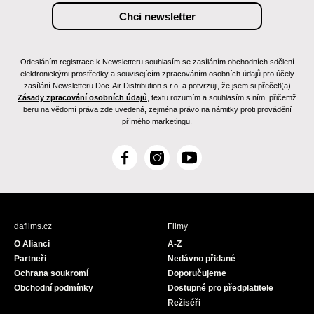
Odesláním registrace k Newsletteru souhlasím se zasíláním obchodních sdělení
elektronickými prostředky a souvisejícím zpracováním osobních údajů pro účely
zasílání Newsletteru Doc-Air Distribution s.r.o. a potvrzuji, že jsem si přečetl(a)
Zásady zpracování osobních údajů
, textu rozumím a souhlasím s ním, přičemž
beru na vědomí práva zde uvedená, zejména právo na námitky proti provádění
přímého marketingu.
F
I
Y
a
n
o
c
s
u
e
t
T
b
a
u
dafilms.cz
Filmy
o
g
b
O Alianci
A-Z
o
r
e
Partneři
Nedávno přidané
k
a
Ochrana soukromí
Doporučujeme
m
Obchodní podmínky
Dostupné pro předplatitele
Režiséři