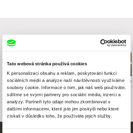
Související filmy (20)
Tato webová stránka používá cookies
K personalizaci obsahu a reklam, poskytování funkcí
sociálních médií a analýze naší návštěvnosti využíváme
Namiko Sakamoto
Anastasiia Nikitina
Karolína Strnado
Ukradl jsi mé srdce
Houska s máslem
Mezi vším a 
soubory cookie. Informace o tom, jak náš web používáte,
sdílíme se svými partnery pro sociální média, inzerci a
analýzy. Partneři tyto údaje mohou zkombinovat s
dalšími informacemi, které jste jim poskytli nebo které
získali v důsledku toho, že používáte jejich služby.