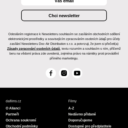
Odesláním registrace k Newsletteru souhlasím se zasíláním obchodních sdělení
elektronickými prostředky a souvisejícím zpracováním osobních údajů pro účely
zasílání Newsletteru Doc-Air Distribution s.r.o. a potvrzuji, že jsem si přečetl(a)
Zásady zpracování osobních údajů
, textu rozumím a souhlasím s ním, přičemž
beru na vědomí práva zde uvedená, zejména právo na námitky proti provádění
přímého marketingu.
F
I
Y
a
n
o
c
s
u
e
t
T
b
a
u
dafilms.cz
Filmy
o
g
b
O Alianci
A-Z
o
r
e
Partneři
Nedávno přidané
k
a
Ochrana soukromí
Doporučujeme
m
Obchodní podmínky
Dostupné pro předplatitele