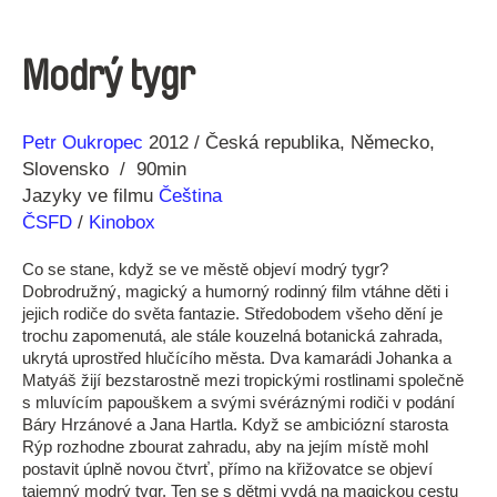
Modrý tygr
Režie
Rok
Petr Oukropec
2012
Česká republika
Německo
Slovensko
90min
Jazyky ve filmu
Čeština
ČSFD
/
Kinobox
Co se stane, když se ve městě objeví modrý tygr?
Dobrodružný, magický a humorný rodinný film vtáhne děti i
jejich rodiče do světa fantazie. Středobodem všeho dění je
trochu zapomenutá, ale stále kouzelná botanická zahrada,
ukrytá uprostřed hlučícího města. Dva kamarádi Johanka a
Matyáš žijí bezstarostně mezi tropickými rostlinami společně
s mluvícím papouškem a svými svéráznými rodiči v podání
Báry Hrzánové a Jana Hartla. Když se ambiciózní starosta
Rýp rozhodne zbourat zahradu, aby na jejím místě mohl
postavit úplně novou čtvrť, přímo na křižovatce se objeví
tajemný modrý tygr. Ten se s dětmi vydá na magickou cestu