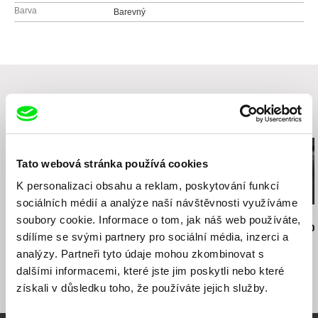
Barva
Barevný
Související filmy (20)
Tato webová stránka používá cookies
K personalizaci obsahu a reklam, poskytování funkcí
sociálních médií a analýze naší návštěvnosti využíváme
Jiří Menzel
Nikolas Sand
Martin Hollý
soubory cookie. Informace o tom, jak náš web používáte,
Na samotě u lesa
léto09
Případ pro o
sdílíme se svými partnery pro sociální média, inzerci a
analýzy. Partneři tyto údaje mohou zkombinovat s
dalšími informacemi, které jste jim poskytli nebo které
získali v důsledku toho, že používáte jejich služby.