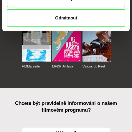
CPH:DOX
Doclisboa
Millennium Docs
DOK Leipzig
Against Gravity
Odmítnout
FIDMarseille
MFDF Ji.hlava
Visions du Réel
Chcete být pravidelně informováni o našem
filmovém programu?