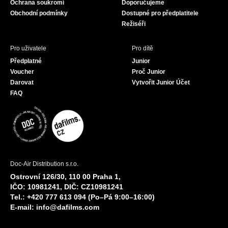
Ochrana soukromí
Doporučujeme
m
Obchodní podmínky
Dostupné pro předplatitele
Režiséři
Pro uživatele
Pro dítě
Předplatné
Junior
Voucher
Proč Junior
Darovat
Vytvořit Junior Účet
FAQ
Doc-Air Distribution s.r.o.
Ostrovní 126/30, 110 00 Praha 1,
IČO: 10981241, DIČ: CZ10981241
Tel.: +420 777 613 094 (Po–Pá 9:00–16:00)
E-mail:
info@dafilms.com