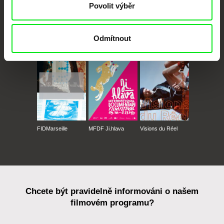
Povolit výběr
CPH:DOX
Doclisboa
Millennium Docs
DOK Leipzig
Odmítnout
Against Gravity
FIDMarseille
MFDF Ji.hlava
Visions du Réel
Chcete být pravidelně informováni o našem
filmovém programu?