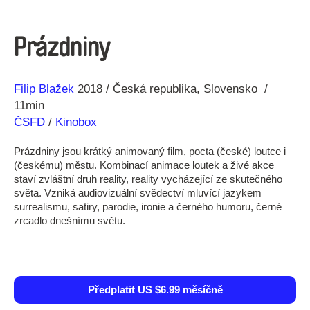
Prázdniny
Režie
Rok
Filip Blažek
2018
Česká republika
Slovensko
11min
ČSFD
/
Kinobox
Prázdniny jsou krátký animovaný film, pocta (české) loutce i
(českému) městu. Kombinací animace loutek a živé akce
staví zvláštní druh reality, reality vycházející ze skutečného
světa. Vzniká audiovizuální svědectví mluvící jazykem
surrealismu, satiry, parodie, ironie a černého humoru, černé
zrcadlo dnešnímu světu.
Předplatit US $6.99 měsíčně