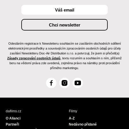
Odesláním registrace k Newsletteru souhlasím se zasíláním obchodních sdělení
elektronickými prostředky a souvisejícím zpracováním osobních údajů pro účely
zasílání Newsletteru Doc-Air Distribution s.r.o. a potvrzuji, že jsem si přečetl(a)
Zásady zpracování osobních údajů
, textu rozumím a souhlasím s ním, přičemž
beru na vědomí práva zde uvedená, zejména právo na námitky proti provádění
přímého marketingu.
F
I
Y
a
n
o
c
s
u
e
t
T
b
a
u
dafilms.cz
Filmy
o
g
b
O Alianci
A-Z
o
r
e
Partneři
Nedávno přidané
k
a