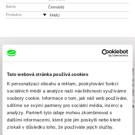
Barva
Černobílý
Produkce
FAMU
Smetanovo nábřeží 2
11000 Praha 1
Česká republika
web:
http://www.famu.cz
e-mail:
petra.horka@famu.cz
MAUR film
Související filmy (20)
Česká republika
web:
http://www.maurfilm.com
Tato webová stránka používá cookies
e-mail:
vandas@maurfilm.com
K personalizaci obsahu a reklam, poskytování funkcí
sociálních médií a analýze naší návštěvnosti využíváme
soubory cookie. Informace o tom, jak náš web používáte,
Marie Urbánková
Urška Djukić
Anastasiia Falilei
sdílíme se svými partnery pro sociální média, inzerci a
Betonová džungle
Babiččin sexuální život
I Died in Irpin
analýzy. Partneři tyto údaje mohou zkombinovat s
dalšími informacemi, které jste jim poskytli nebo které
získali v důsledku toho, že používáte jejich služby.