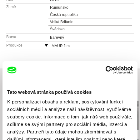
Země
Rumunsko
Česká republika
Velká Británie
Švédsko
Barva
Barevný
Produkce
MAUR film
Česká republika
web:
http://www.maurfilm.com
e-mail:
vandas@maurfilm.com
Tato webová stránka používá cookies
Související filmy (20)
K personalizaci obsahu a reklam, poskytování funkcí
sociálních médií a analýze naší návštěvnosti využíváme
soubory cookie. Informace o tom, jak náš web používáte,
sdílíme se svými partnery pro sociální média, inzerci a
analýzy. Partneři tyto údaje mohou zkombinovat s
Jiří Menzel
Nikolas Sand
Martin Hollý
dalšími informacemi, které jste jim poskytli nebo které