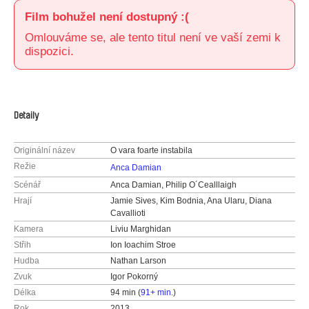
Film bohužel není dostupný :(
Omlouváme se, ale tento titul není ve vaší zemi k
dispozici.
Detaily
Originální název
O vara foarte instabila
Režie
Anca Damian
Scénář
Anca Damian, Philip O´Cealllaigh
Hrají
Jamie Sives, Kim Bodnia, Ana Ularu, Diana
Cavallioti
Kamera
Liviu Marghidan
Střih
Ion Ioachim Stroe
Hudba
Nathan Larson
Zvuk
Igor Pokorný
Délka
94 min (
91+ min.
)
Rok
2013