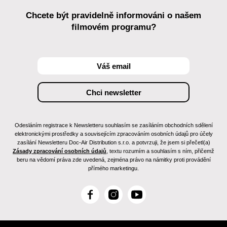
Chcete být pravidelně informováni o našem
filmovém programu?
Odesláním registrace k Newsletteru souhlasím se zasíláním obchodních sdělení
elektronickými prostředky a souvisejícím zpracováním osobních údajů pro účely
zasílání Newsletteru Doc-Air Distribution s.r.o. a potvrzuji, že jsem si přečetl(a)
Zásady zpracování osobních údajů
, textu rozumím a souhlasím s ním, přičemž
beru na vědomí práva zde uvedená, zejména právo na námitky proti provádění
přímého marketingu.
F
I
Y
a
n
o
c
s
u