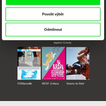
Povolit výběr
Odmítnout
CPH:DOX
Doclisboa
Millennium Docs
DOK Leipzig
Against Gravity
FIDMarseille
MFDF Ji.hlava
Visions du Réel