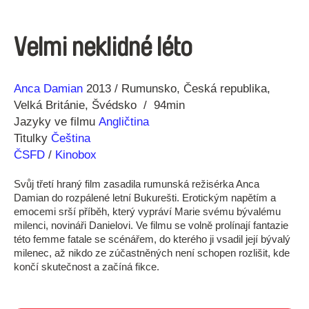
Velmi neklidné léto
Režie
Rok
Anca Damian
2013
Rumunsko
Česká republika
Velká Británie
Švédsko
94min
Jazyky ve filmu
Angličtina
Titulky
Čeština
ČSFD
/
Kinobox
Svůj třetí hraný film zasadila rumunská režisérka Anca
Damian do rozpálené letní Bukurešti. Erotickým napětím a
emocemi srší příběh, který vypráví Marie svému bývalému
milenci, novináři Danielovi. Ve filmu se volně prolínají fantazie
této femme fatale se scénářem, do kterého ji vsadil její bývalý
milenec, až nikdo ze zúčastněných není schopen rozlišit, kde
končí skutečnost a začíná fikce.