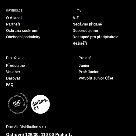
e
t
T
b
a
u
dafilms.cz
Filmy
o
g
b
O Alianci
A-Z
o
r
e
Partneři
Nedávno přidané
k
a
Ochrana soukromí
Doporučujeme
m
Obchodní podmínky
Dostupné pro předplatitele
Režiséři
Pro uživatele
Pro dítě
Předplatné
Junior
Voucher
Proč Junior
Darovat
Vytvořit Junior Účet
FAQ
Doc-Air Distribution s.r.o.
Ostrovní 126/30, 110 00 Praha 1,