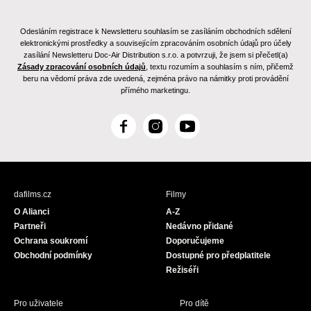
Odesláním registrace k Newsletteru souhlasím se zasíláním obchodních sdělení
elektronickými prostředky a souvisejícím zpracováním osobních údajů pro účely
zasílání Newsletteru Doc-Air Distribution s.r.o. a potvrzuji, že jsem si přečetl(a)
Zásady zpracování osobních údajů
, textu rozumím a souhlasím s ním, přičemž
beru na vědomí práva zde uvedená, zejména právo na námitky proti provádění
přímého marketingu.
F
I
Y
a
n
o
c
s
u
e
t
T
b
a
u
dafilms.cz
Filmy
o
g
b
O Alianci
A-Z
o
r
e
Partneři
Nedávno přidané
k
a
Ochrana soukromí
Doporučujeme
m
Obchodní podmínky
Dostupné pro předplatitele
Režiséři
Pro uživatele
Pro dítě