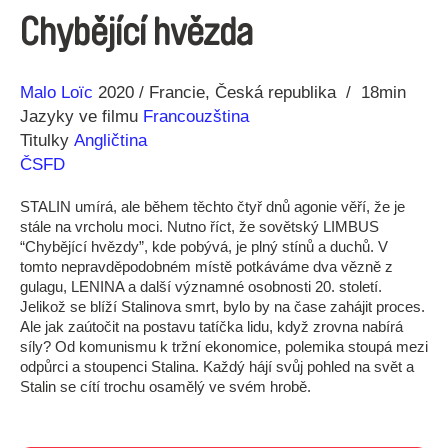
Chybějící hvězda
Režie
Rok
Malo Loïc
2020
Francie
Česká republika
18min
Jazyky ve filmu
Francouzština
Titulky
Angličtina
ČSFD
STALIN umírá, ale během těchto čtyř dnů agonie věří, že je
stále na vrcholu moci. Nutno říct, že sovětský LIMBUS
“Chybějící hvězdy”, kde pobývá, je plný stínů a duchů. V
tomto nepravděpodobném místě potkáváme dva vězně z
gulagu, LENINA a další významné osobnosti 20. století.
Jelikož se blíží Stalinova smrt, bylo by na čase zahájit proces.
Ale jak zaútočit na postavu tatíčka lidu, když zrovna nabírá
síly? Od komunismu k tržní ekonomice, polemika stoupá mezi
odpůrci a stoupenci Stalina. Každý hájí svůj pohled na svět a
Stalin se cítí trochu osamělý ve svém hrobě.