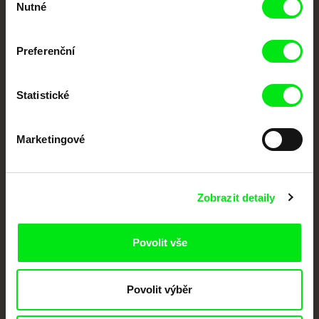
dokumentární kino
Nutné
souhlasu
Nové festivalové filmy
Preferenční
každý týden
Statistické
Portál DAFilms.cz je výsledkem tvůrčí spolupráce 7 klíčových evropských
festivalů dokumentárního filmu sdružených do Doc Alliance. Naším cílem je
posouvat hranice dokumentárního filmu, propagovat jeho rozmanitost a
podporovat kvalitní autorské filmy.
Marketingové
Členové Doc Alliance
Zobrazit detaily
Povolit vše
Povolit výběr
CPH:DOX
Doclisboa
Millennium Docs
DOK Leipzig
Against Gravity