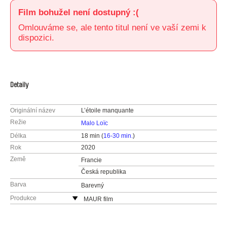
Film bohužel není dostupný :(
Omlouváme se, ale tento titul není ve vaší zemi k
dispozici.
Detaily
Originální název
L’étoile manquante
Režie
Malo Loïc
Délka
18 min (
16-30 min.
)
Rok
2020
Země
Francie
Česká republika
Barva
Barevný
Produkce
MAUR film
Česká republika
web:
http://www.maurfilm.com