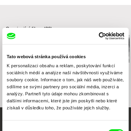
e-mail:
vandas@maurfilm.com
Související filmy (20)
Tato webová stránka používá cookies
K personalizaci obsahu a reklam, poskytování funkcí
Michael Schmacke
Urška Djukić
Sergei Loznitsa
Kde je Ratko?
Babiččin sexuální život
The Event
sociálních médií a analýze naší návštěvnosti využíváme
soubory cookie. Informace o tom, jak náš web používáte,
sdílíme se svými partnery pro sociální média, inzerci a
analýzy. Partneři tyto údaje mohou zkombinovat s
dalšími informacemi, které jste jim poskytli nebo které
získali v důsledku toho, že používáte jejich služby.
Vaše online
Výběr