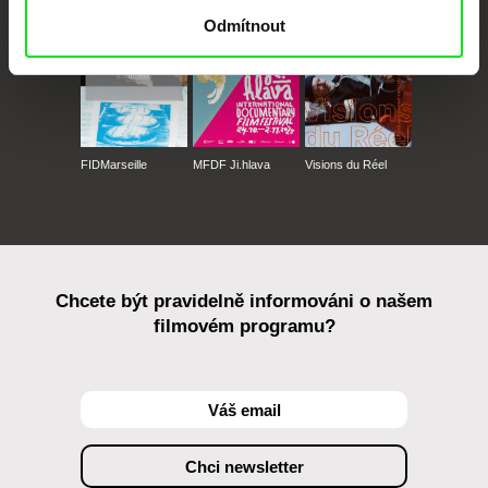
Odmítnout
FIDMarseille
MFDF Ji.hlava
Visions du Réel
Chcete být pravidelně informováni o našem
filmovém programu?