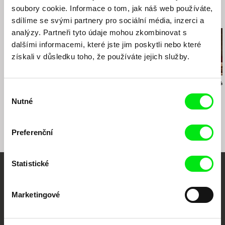
soubory cookie. Informace o tom, jak náš web používáte,
Související filmy (20)
sdílíme se svými partnery pro sociální média, inzerci a
analýzy. Partneři tyto údaje mohou zkombinovat s
dalšími informacemi, které jste jim poskytli nebo které
získali v důsledku toho, že používáte jejich služby.
Drahomíra Vihanová
Václav Kadrnka
Bohdan Karásek
Výběr
Zpráva o putování
Osmdesát dopisů
Lucie
Nutné
studentů Petra a
souhlasu
Jakuba
Preferenční
Statistické
Vaše online
Marketingové
dokumentární kino
Nové festivalové filmy