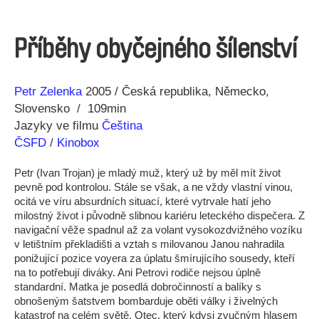
Příběhy obyčejného šílenství
Režie
Rok
Petr Zelenka
2005
Česká republika
Německo
Slovensko
109min
Jazyky ve filmu
Čeština
ČSFD
/
Kinobox
Petr (Ivan Trojan) je mladý muž, který už by měl mít život
pevně pod kontrolou. Stále se však, a ne vždy vlastní vinou,
ocitá ve víru absurdních situací, které vytrvale hatí jeho
milostný život i původně slibnou kariéru leteckého dispečera. Z
navigační věže spadnul až za volant vysokozdvižného vozíku
v letištním překladišti a vztah s milovanou Janou nahradila
ponižující pozice voyera za úplatu šmírujícího sousedy, kteří
na to potřebují diváky. Ani Petrovi rodiče nejsou úplně
standardní. Matka je posedlá dobročinností a balíky s
obnošeným šatstvem bombarduje oběti války i živelných
katastrof na celém světě. Otec, který kdysi zvučným hlasem