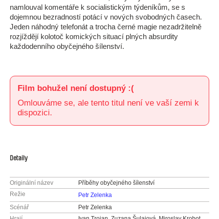
namlouval komentáře k socialistickým týdeníkům, se s
dojemnou bezradností potácí v nových svobodných časech.
Jeden náhodný telefonát a trocha černé magie nezadržitelně
rozjíždějí kolotoč komických situací plných absurdity
každodenního obyčejného šílenství.
Film bohužel není dostupný :(
Omlouváme se, ale tento titul není ve vaší zemi k
dispozici.
Detaily
Originální název
Příběhy obyčejného šílenství
Režie
Petr Zelenka
Scénář
Petr Zelenka
Hrají
Ivan Trojan, Zuzana Šulajová, Miroslav Krobot,