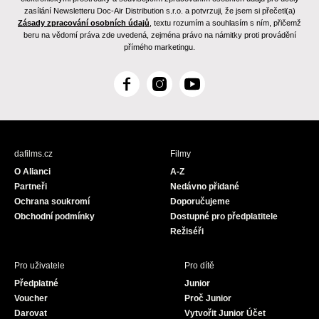
zasílání Newsletteru Doc-Air Distribution s.r.o. a potvrzuji, že jsem si přečetl(a)
Zásady zpracování osobních údajů
, textu rozumím a souhlasím s ním, přičemž
beru na vědomí práva zde uvedená, zejména právo na námitky proti provádění
přímého marketingu.
F
I
Y
a
n
o
c
s
u
e
t
T
b
a
u
dafilms.cz
Filmy
o
g
b
O Alianci
A-Z
o
r
e
Partneři
Nedávno přidané
k
a
Ochrana soukromí
Doporučujeme
m
Obchodní podmínky
Dostupné pro předplatitele
Režiséři
Pro uživatele
Pro dítě
Předplatné
Junior
Voucher
Proč Junior
Darovat
Vytvořit Junior Účet