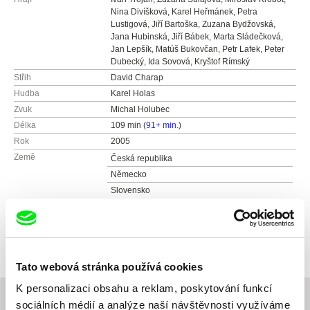
Nina Divíšková, Karel Heřmánek, Petra
Lustigová, Jiří Bartoška, Zuzana Bydžovská,
Jana Hubinská, Jiří Bábek, Marta Sládečková,
Jan Lepšík, Matúš Bukovčan, Petr Lafek, Peter
Dubecký, Ida Sovová, Kryštof Rímský
Střih
David Charap
Hudba
Karel Holas
Zvuk
Michal Holubec
Délka
109 min (
91+ min.
)
Rok
2005
Země
Česká republika
Německo
Slovensko
Barva
Barevný
Produkce
Negativ, s.r.o.
Ostrovní 30
110 00 Praha
Tato webová stránka používá cookies
Česká republika
K personalizaci obsahu a reklam, poskytování funkcí
web:
http://www.negativ.cz/cz/
sociálních médií a analýze naší návštěvnosti využíváme
tel: (+420) 224933755