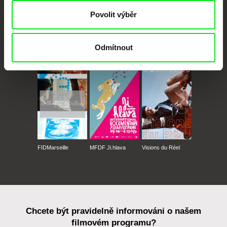
Povolit výběr
Odmítnout
CPH:DOX
Doclisboa
Millennium Docs
DOK Leipzig
Against Gravity
FIDMarseille
MFDF Ji.hlava
Visions du Réel
Chcete být pravidelně informováni o našem
filmovém programu?