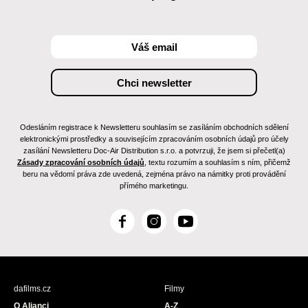
Odesláním registrace k Newsletteru souhlasím se zasíláním obchodních sdělení
elektronickými prostředky a souvisejícím zpracováním osobních údajů pro účely
zasílání Newsletteru Doc-Air Distribution s.r.o. a potvrzuji, že jsem si přečetl(a)
Zásady zpracování osobních údajů
, textu rozumím a souhlasím s ním, přičemž
beru na vědomí práva zde uvedená, zejména právo na námitky proti provádění
přímého marketingu.
F
I
Y
a
n
o
c
s
u
e
t
T
b
a
u
dafilms.cz
Filmy
o
g
b
O Alianci
A-Z