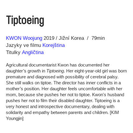
Tiptoeing
Režie
Rok
KWON Woojung
2019
Jižní Korea
79min
Jazyky ve filmu
Korejština
Titulky
Angličtina
Agricultural documentarist Kwon has documented her
daughter’s growth in
Tiptoeing
. Her eight-year-old girl was born
premature and diagnosed with possibility of cerebral palsy.
She still walks on tiptoe. The director has inner conflicts in a
mother’s position. Her daughter feels uncomfortable with her
mom, because she pushes her not to tiptoe. Kwon's husband
pushes her not to film their disabled daughter. Tiptoeing is a
very honest and introspective documentary, dealing with
solidarity and empathy between parents and children. [KIM
Youngjin]