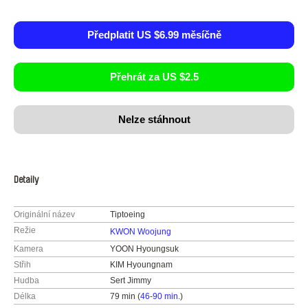
Předplatit US $6.99 měsíčně
Přehrát za US $2.5
Nelze stáhnout
Detaily
Originální název
Tiptoeing
Režie
KWON Woojung
Kamera
YOON Hyoungsuk
Střih
KIM Hyoungnam
Hudba
Sert Jimmy
Délka
79 min (
46-90 min.
)