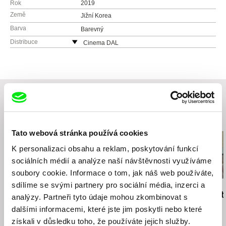
Rok
2019
Země
Jižní Korea
Barva
Barevný
Distribuce
Cinema DAL
Seoul
Jižní Korea
web:
http://cinemadal.tistory.com/
tel: 82 2 337 2135
e-mail:
sales@cinemadal.com
Související filmy (20)
Tato webová stránka používá cookies
K personalizaci obsahu a reklam, poskytování funkcí
sociálních médií a analýze naší návštěvnosti využíváme
soubory cookie. Informace o tom, jak náš web používáte,
sdílíme se svými partnery pro sociální média, inzerci a
Joële Walinga
Arami Ullón
Michal Böhm
Bůh tě srovná
Chmurné časy
Osm milimetr
analýzy. Partneři tyto údaje mohou zkombinovat s
dalšími informacemi, které jste jim poskytli nebo které
získali v důsledku toho, že používáte jejich služby.