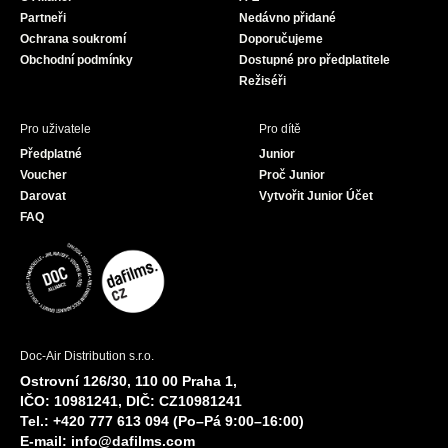
o
r
e
Partneři
Nedávno přidané
k
a
Ochrana soukromí
Doporučujeme
m
Obchodní podmínky
Dostupné pro předplatitele
Režiséři
Pro uživatele
Pro dítě
Předplatné
Junior
Voucher
Proč Junior
Darovat
Vytvořit Junior Účet
FAQ
Doc-Air Distribution s.r.o.
Ostrovní 126/30, 110 00 Praha 1,
IČO: 10981241, DIČ: CZ10981241
Tel.: +420 777 613 094 (Po–Pá 9:00–16:00)
E-mail:
info@dafilms.com