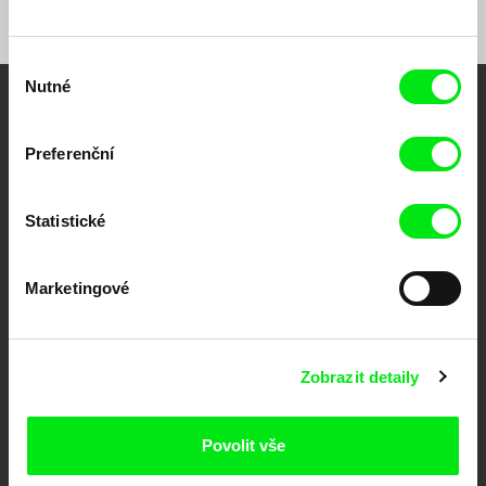
Výběr
Nutné
souhlasu
Vaše online
Preferenční
dokumentární kino
Nové festivalové filmy
Statistické
každý týden
Marketingové
Portál DAFilms.cz je výsledkem tvůrčí spolupráce 7 klíčových evropských
festivalů dokumentárního filmu sdružených do Doc Alliance. Naším cílem je
posouvat hranice dokumentárního filmu, propagovat jeho rozmanitost a
podporovat kvalitní autorské filmy.
Zobrazit detaily
Členové Doc Alliance
Povolit vše