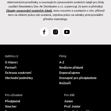
elektronickými prostředky a souvisejícím zpracováním osobních údajů pro účely
zasílání Newsletteru Doc-Air Distribution s.r.o. a potvrzuji, že jsem si přečetl(a)
Zásady zpracování osobních údajů
, textu rozumím a souhlasím s ním, přičemž
beru na vědomí práva zde uvedená, zejména právo na námitky proti provádění
přímého marketingu.
F
I
Y
a
n
o
c
s
u
e
t
T
b
a
u
dafilms.cz
Filmy
o
g
b
O Alianci
A-Z
o
r
e
Partneři
Nedávno přidané
k
a
Ochrana soukromí
Doporučujeme
m
Obchodní podmínky
Dostupné pro předplatitele
Režiséři
Pro uživatele
Pro dítě
Předplatné
Junior
Voucher
Proč Junior