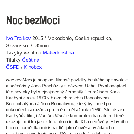
Noc bezMoci
Režie
Rok
Ivo Trajkov
2015
Makedonie
Česká republika
Slovinsko
85min
Jazyky ve filmu
Makedonština
Titulky
Čeština
ČSFD
/
Kinobox
Noc bezMoci
je adaptací filmové povídky českého spisovatele
a scénáristy Jana Procházky s názvem Ucho. První adaptací
této povídky byl stejnojmenný černobílý film režiséra Karla
Kachyni z roku 1970 v hlavních rolích s Radoslavem
Brzobohatým a Jiřinou Bohdalovou, který byl ihned po
dokončení zakázán a premiéru měl až roku 1990. Stejně jako
Kachyňův film, i
Noc bezMoci
je komorním dramatem, které
ukazuje politiku jako sféru plnou intrik, lží a nedůvěry. Hlavního
hrdinu, náměstka ministra, líčí jako člověka ovládaného
strachem a oportunismem. Děj se tentokrát odehrává v