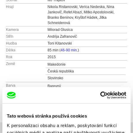
Scénář
Ivo Trajkov
Hrají
Nikola Ristanovski, Verica Nedeska, Nina
Jankovič, Refet Abazi, Mitko Apostolovski,
Branko Beninov, Kryštof Hádek, Jitka
Schneiderová
Kamera
Milorad Glusica
Střih
Andrija Zafranovič
Hudba
Toni Kitanovski
Délka
85 min (
46-90 min.
)
Rok
2015
Země
Makedonie
Česká republika
Slovinsko
Barva
Barevný
Černobílý
Produkce
i/o post s.r.o.
Česká republika
web:
http://iopost.cz/
Tato webová stránka používá cookies
K personalizaci obsahu a reklam, poskytování funkcí
sociálních médií a analýze naší návštěvnosti využíváme