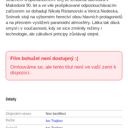
Makedonii 90. let a ve vile prošpikované odposlouchávacím
zařízením se dohadují Nikola Ristanovski a Verica Nedeska.
Snímek stojí na výborném herectví obou hlavních protagonistů
a na přesném vystižení paranoidní atmosféry. Látka tak dává
smysl i v současnosti, kdy se sice změnily režimy i
technologie, ale zákulisní principy zůstávají stejné.
Film bohužel není dostupný :(
Omlouváme se, ale tento titul není ve vaší zemi k
dispozici.
Detaily
Originální název
Noc bezMoci
Režie
Ivo Trajkov