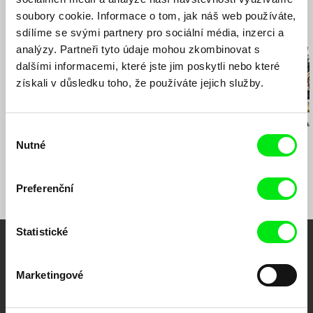
soubory cookie. Informace o tom, jak náš web používáte,
Související filmy (20)
sdílíme se svými partnery pro sociální média, inzerci a
analýzy. Partneři tyto údaje mohou zkombinovat s
dalšími informacemi, které jste jim poskytli nebo které
získali v důsledku toho, že používáte jejich služby.
Sergei Loznitsa
Sergei Loznitsa
Anders Østergaa
Výběr
The Event
Majdan
Burma VJ
Nutné
souhlasu
Preferenční
Statistické
Vaše online
Marketingové
dokumentární kino