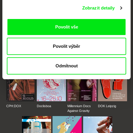
Nové festivalové filmy
každý týden
Zobrazit detaily
Povolit vše
Portál DAFilms.cz je výsledkem tvůrčí spolupráce 7 klíčových evropských
festivalů dokumentárního filmu sdružených do Doc Alliance. Naším cílem je
posouvat hranice dokumentárního filmu, propagovat jeho rozmanitost a
podporovat kvalitní autorské filmy.
Povolit výběr
Členové Doc Alliance
Odmítnout
CPH:DOX
Doclisboa
Millennium Docs
DOK Leipzig
Against Gravity