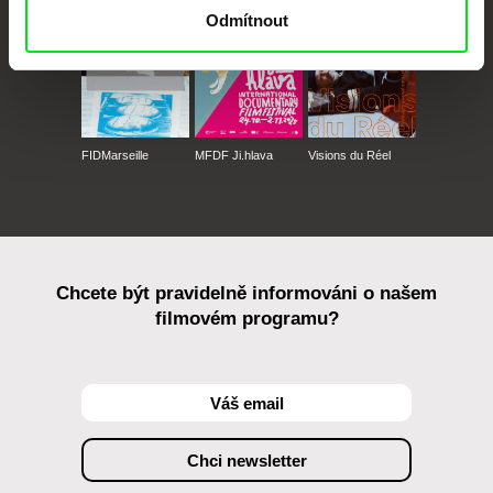
Odmítnout
FIDMarseille
MFDF Ji.hlava
Visions du Réel
Chcete být pravidelně informováni o našem
filmovém programu?