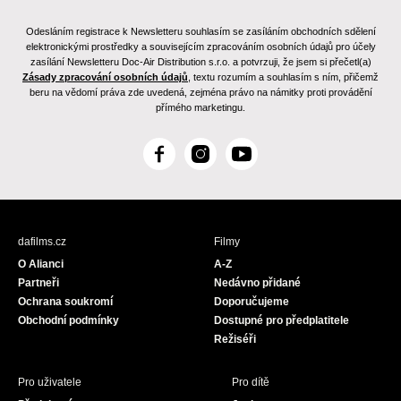
Odesláním registrace k Newsletteru souhlasím se zasíláním obchodních sdělení
elektronickými prostředky a souvisejícím zpracováním osobních údajů pro účely
zasílání Newsletteru Doc-Air Distribution s.r.o. a potvrzuji, že jsem si přečetl(a)
Zásady zpracování osobních údajů
, textu rozumím a souhlasím s ním, přičemž
beru na vědomí práva zde uvedená, zejména právo na námitky proti provádění
přímého marketingu.
F
I
Y
a
n
o
c
s
u
e
t
T
b
a
u
dafilms.cz
Filmy
o
g
b
O Alianci
A-Z
o
r
e
Partneři
Nedávno přidané
k
a
Ochrana soukromí
Doporučujeme
m
Obchodní podmínky
Dostupné pro předplatitele
Režiséři
Pro uživatele
Pro dítě