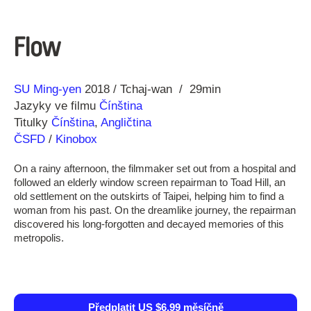
Flow
Režie
Rok
SU Ming-yen
2018
Tchaj-wan
29min
Jazyky ve filmu
Čínština
Titulky
Čínština
,
Angličtina
ČSFD
/
Kinobox
On a rainy afternoon, the filmmaker set out from a hospital and
followed an elderly window screen repairman to Toad Hill, an
old settlement on the outskirts of Taipei, helping him to find a
woman from his past. On the dreamlike journey, the repairman
discovered his long-forgotten and decayed memories of this
metropolis.
Předplatit US $6.99 měsíčně