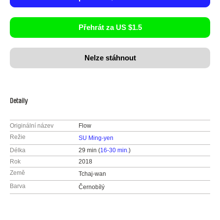
Přehrát za US $1.5
Nelze stáhnout
Detaily
Originální název
Flow
Režie
SU Ming-yen
Délka
29 min (
16-30 min.
)
Rok
2018
Země
Tchaj-wan
Barva
Černobílý