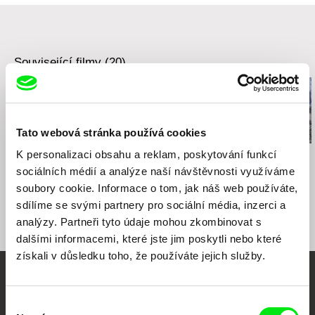
Související filmy (20)
Tato webová stránka používá cookies
K personalizaci obsahu a reklam, poskytování funkcí
Ella Raidel
J. P. Sniadecki
J. P. Sniadecki
Kopie štěstí
Sung-chua
Demolition
sociálních médií a analýze naší návštěvnosti využíváme
soubory cookie. Informace o tom, jak náš web používáte,
sdílíme se svými partnery pro sociální média, inzerci a
analýzy. Partneři tyto údaje mohou zkombinovat s
dalšími informacemi, které jste jim poskytli nebo které
získali v důsledku toho, že používáte jejich služby.
Vaše online
Výběr