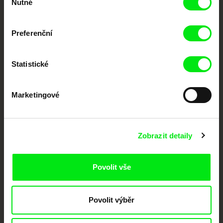
dokumentární kino
Nutné
souhlasu
Nové festivalové filmy
Preferenční
každý týden
Statistické
Portál DAFilms.cz je výsledkem tvůrčí spolupráce 7 klíčových evropských
festivalů dokumentárního filmu sdružených do Doc Alliance. Naším cílem je
posouvat hranice dokumentárního filmu, propagovat jeho rozmanitost a
podporovat kvalitní autorské filmy.
Marketingové
Členové Doc Alliance
Zobrazit detaily
Povolit vše
Povolit výběr
CPH:DOX
Doclisboa
Millennium Docs
DOK Leipzig
Against Gravity