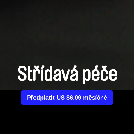
Střídavá péče
Předplatit US $6.99 měsíčně