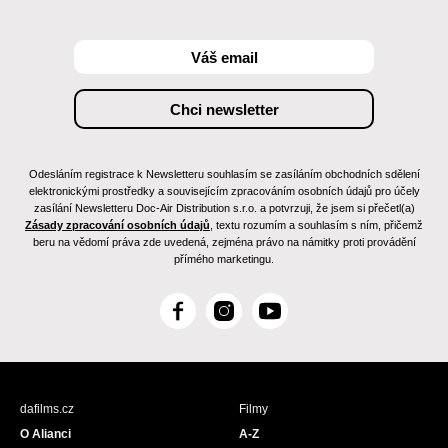
Odesláním registrace k Newsletteru souhlasím se zasíláním obchodních sdělení
elektronickými prostředky a souvisejícím zpracováním osobních údajů pro účely
zasílání Newsletteru Doc-Air Distribution s.r.o. a potvrzuji, že jsem si přečetl(a)
Zásady zpracování osobních údajů
, textu rozumím a souhlasím s ním, přičemž
beru na vědomí práva zde uvedená, zejména právo na námitky proti provádění
přímého marketingu.
F
I
Y
a
n
o
c
s
u
e
t
T
b
a
u
dafilms.cz
Filmy
o
g
b
O Alianci
A-Z
o
r
e