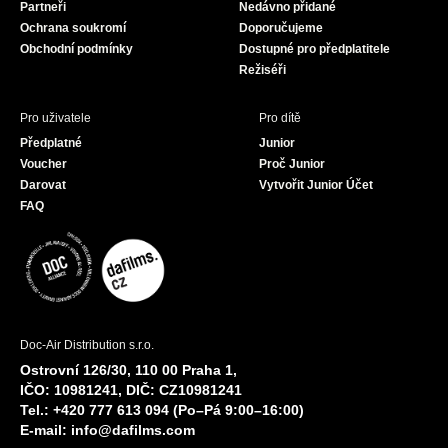
Partneři
Nedávno přidané
k
a
Ochrana soukromí
Doporučujeme
m
Obchodní podmínky
Dostupné pro předplatitele
Režiséři
Pro uživatele
Pro dítě
Předplatné
Junior
Voucher
Proč Junior
Darovat
Vytvořit Junior Účet
FAQ
Doc-Air Distribution s.r.o.
Ostrovní 126/30, 110 00 Praha 1,
IČO: 10981241, DIČ: CZ10981241
Tel.: +420 777 613 094 (Po–Pá 9:00–16:00)
E-mail:
info@dafilms.com