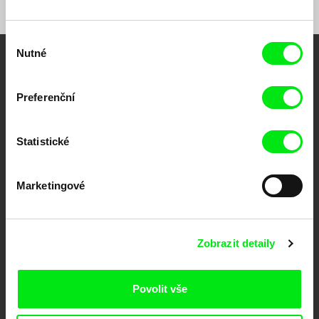
Výběr
Nutné
souhlasu
Vaše online
dokumentární kino
Preferenční
Nové festivalové filmy
Statistické
každý týden
Marketingové
Portál DAFilms.cz je výsledkem tvůrčí spolupráce 7 klíčových evropských
festivalů dokumentárního filmu sdružených do Doc Alliance. Naším cílem je
posouvat hranice dokumentárního filmu, propagovat jeho rozmanitost a
podporovat kvalitní autorské filmy.
Zobrazit detaily
Členové Doc Alliance
Povolit vše