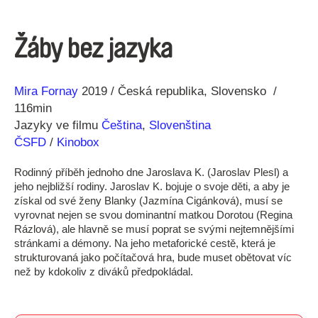
Žáby bez jazyka
Režie
Rok
Mira Fornay
2019
Česká republika
Slovensko
116min
Jazyky ve filmu
Čeština
,
Slovenština
ČSFD
/
Kinobox
Rodinný příběh jednoho dne Jaroslava K. (Jaroslav Plesl) a
jeho nejbližší rodiny. Jaroslav K. bojuje o svoje děti, a aby je
získal od své ženy Blanky (Jazmína Cigánková), musí se
vyrovnat nejen se svou dominantní matkou Dorotou (Regina
Rázlová), ale hlavně se musí poprat se svými nejtemnějšími
stránkami a démony. Na jeho metaforické cestě, která je
strukturovaná jako počítačová hra, bude muset obětovat víc
než by kdokoliv z diváků předpokládal.