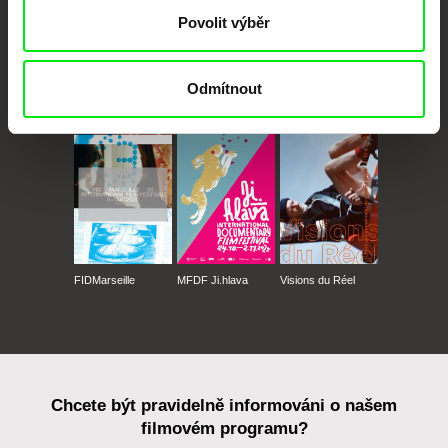
Povolit výběr
Odmítnout
CPH:DOX
Doclisboa
Millennium Docs
DOK Leipzig
Against Gravity
FIDMarseille
MFDF Ji.hlava
Visions du Réel
Chcete být pravidelně informováni o našem
filmovém programu?