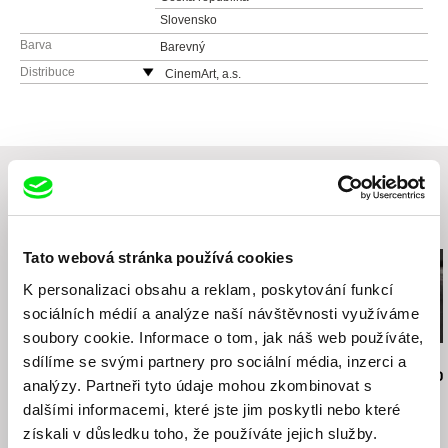
Slovensko
Barva
Barevný
Distribuce
CinemArt, a.s.
Národní třída 28
111 21 Praha 1
Česká republika
web:
http://www.cinemart.cz
tel: +420 224 949 110
fax: +420 221 105 220
Související filmy (20)
e-mail:
info@cinemart.cz
Tato webová stránka používá cookies
K personalizaci obsahu a reklam, poskytování funkcí
sociálních médií a analýze naší návštěvnosti využíváme
soubory cookie. Informace o tom, jak náš web používáte,
sdílíme se svými partnery pro sociální média, inzerci a
Jiří Menzel
Nikolas Sand
Martin Hollý
Na samotě u lesa
léto09
Případ pro o
analýzy. Partneři tyto údaje mohou zkombinovat s
dalšími informacemi, které jste jim poskytli nebo které
získali v důsledku toho, že používáte jejich služby.