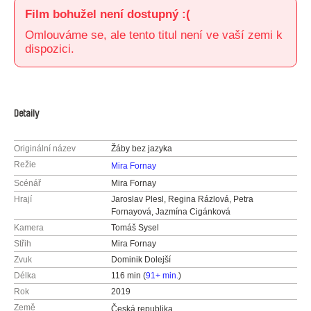
Film bohužel není dostupný :(
Omlouváme se, ale tento titul není ve vaší zemi k
dispozici.
Detaily
Originální název
Žáby bez jazyka
Režie
Mira Fornay
Scénář
Mira Fornay
Hrají
Jaroslav Plesl, Regina Rázlová, Petra
Fornayová, Jazmína Cigánková
Kamera
Tomáš Sysel
Střih
Mira Fornay
Zvuk
Dominik Dolejší
Délka
116 min (
91+ min.
)
Rok
2019
Země
Česká republika