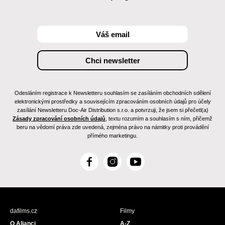
Odesláním registrace k Newsletteru souhlasím se zasíláním obchodních sdělení
elektronickými prostředky a souvisejícím zpracováním osobních údajů pro účely
zasílání Newsletteru Doc-Air Distribution s.r.o. a potvrzuji, že jsem si přečetl(a)
Zásady zpracování osobních údajů
, textu rozumím a souhlasím s ním, přičemž
beru na vědomí práva zde uvedená, zejména právo na námitky proti provádění
přímého marketingu.
F
I
Y
a
n
o
c
s
u
e
t
T
b
a
u
dafilms.cz
Filmy
o
g
b
O Alianci
A-Z