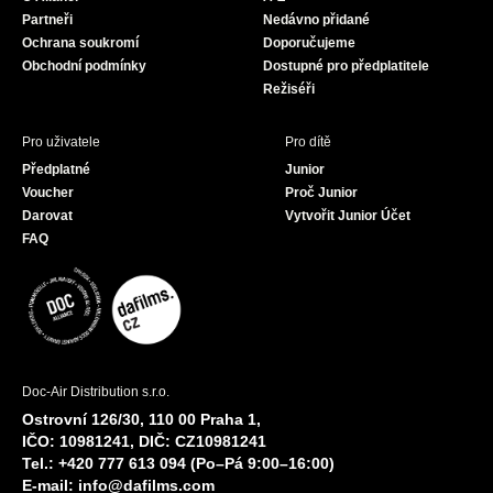
o
r
e
Partneři
Nedávno přidané
k
a
Ochrana soukromí
Doporučujeme
m
Obchodní podmínky
Dostupné pro předplatitele
Režiséři
Pro uživatele
Pro dítě
Předplatné
Junior
Voucher
Proč Junior
Darovat
Vytvořit Junior Účet
FAQ
Doc-Air Distribution s.r.o.
Ostrovní 126/30, 110 00 Praha 1,
IČO: 10981241, DIČ: CZ10981241
Tel.: +420 777 613 094 (Po–Pá 9:00–16:00)
E-mail:
info@dafilms.com