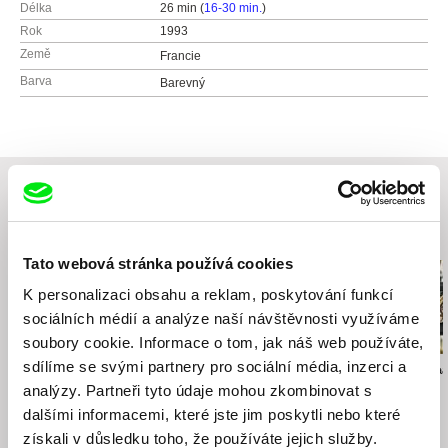
Délka
26 min (
16-30 min.
)
Rok
1993
Země
Francie
Barva
Barevný
Související filmy (20)
Tato webová stránka používá cookies
K personalizaci obsahu a reklam, poskytování funkcí
sociálních médií a analýze naší návštěvnosti využíváme
soubory cookie. Informace o tom, jak náš web používáte,
sdílíme se svými partnery pro sociální média, inzerci a
Sergei Loznitsa
Sergei Loznitsa
Anders Østergaa
Majdan
Dopis
Burma VJ
analýzy. Partneři tyto údaje mohou zkombinovat s
dalšími informacemi, které jste jim poskytli nebo které
získali v důsledku toho, že používáte jejich služby.