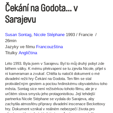
Čekání na Godota... v
Sarajevu
Režie
Rok
Susan Sontag
Nicole Stéphane
1993
Francie
26min
Jazyky ve filmu
Francouzština
Titulky
Angličtina
Léto 1993. Byla jsem v Sarajevu. Byl to můj druhý pobyt zde
během války. K mému překvapení se tu zjevila Nicole, přijel s
ní kameraman a zvukař. Chtěla tu natočit dokument o mé
divadelní režii hry Čekání na Godota. Ten film se stal
protiválečným gestem a poctou hrdinskému obyvatelstvu toho
města. Sontag sice není režisérkou tohoto filmu, ale je v
určitém slova smyslu jeho protagonistkou. Její tehdejší
partnerka Nicole Stéphane se vydala do Sarajeva, aby
zachytila atmosféru přípravy divadelní inscenace Beckettovy
hry. Dokument vznikal v reálném nebezpečí života pro