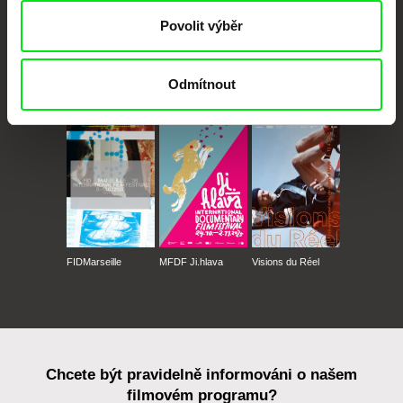
Povolit výběr
Odmítnout
CPH:DOX
Doclisboa
Millennium Docs
DOK Leipzig
Against Gravity
FIDMarseille
MFDF Ji.hlava
Visions du Réel
Chcete být pravidelně informováni o našem
filmovém programu?