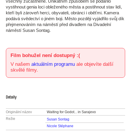
všechny zúčastněné. Unikátním způsobem se podařilo
vystihnout genia loci obleženého města a postihnout stav lidí,
kteří byli zároveň herci, obyvateli, obránci i oběťmi. Kamera
podává svědectví o jiném boji. Město později vyjádřilo svůj dík
přejmenováním na náměstí před divadlem na Divadelní
náměstí Susan Sontag.
Film bohužel není dostupný :(
V našem
aktuálním programu
ale objevíte další
skvělé filmy.
Detaily
Originální název
Waiting for Godot... in Sarajevo
Režie
Susan Sontag
Nicole Stéphane