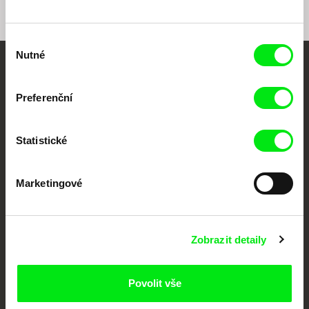
Výběr
Nutné
souhlasu
Vaše online
Preferenční
dokumentární kino
Nové festivalové filmy
Statistické
každý týden
Marketingové
Portál DAFilms.cz je výsledkem tvůrčí spolupráce 7 klíčových evropských
festivalů dokumentárního filmu sdružených do Doc Alliance. Naším cílem je
posouvat hranice dokumentárního filmu, propagovat jeho rozmanitost a
podporovat kvalitní autorské filmy.
Zobrazit detaily
Členové Doc Alliance
Povolit vše