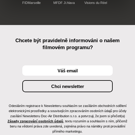
FIDMarseille
MFDF Ji.hlava
Visions du Réel
Chcete být pravidelně informováni o našem
filmovém programu?
Odesláním registrace k Newsletteru souhlasím se zasíláním obchodních sdělení
elektronickými prostředky a souvisejícím zpracováním osobních údajů pro účely
zasílání Newsletteru Doc-Air Distribution s.r.o. a potvrzuji, že jsem si přečetl(a)
Zásady zpracování osobních údajů
, textu rozumím a souhlasím s ním, přičemž
beru na vědomí práva zde uvedená, zejména právo na námitky proti provádění
přímého marketingu.