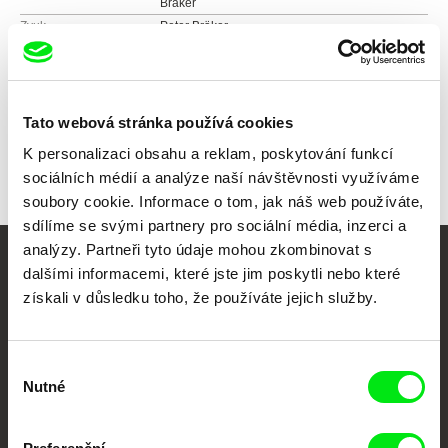
Bräker
Zvuk
Peter Bräker
Délka
112 min (
91+ min.
)
Rok
2011
Země
Švýcarsko
Tato webová stránka používá cookies
Barva
Barevný
Festivaly
MFDF Ji.hlava
K personalizaci obsahu a reklam, poskytování funkcí
sociálních médií a analýze naší návštěvnosti využíváme
soubory cookie. Informace o tom, jak náš web používáte,
sdílíme se svými partnery pro sociální média, inzerci a
analýzy. Partneři tyto údaje mohou zkombinovat s
dalšími informacemi, které jste jim poskytli nebo které
Vaše online
získali v důsledku toho, že používáte jejich služby.
dokumentární kino
Nové festivalové filmy
Výběr
každý týden
Nutné
souhlasu