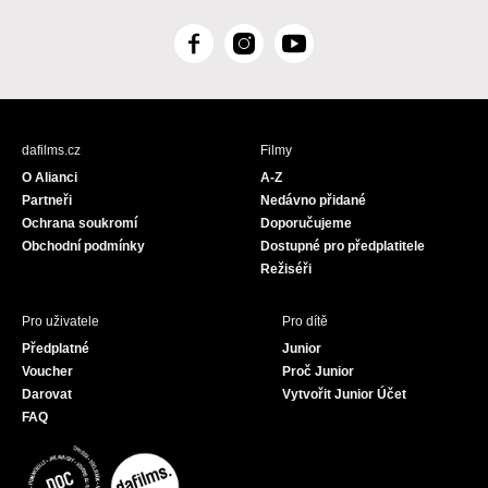
F
I
Y
a
n
o
c
s
u
e
t
T
b
a
u
dafilms.cz
Filmy
o
g
b
O Alianci
A-Z
o
r
e
Partneři
Nedávno přidané
k
a
Ochrana soukromí
Doporučujeme
m
Obchodní podmínky
Dostupné pro předplatitele
Režiséři
Pro uživatele
Pro dítě
Předplatné
Junior
Voucher
Proč Junior
Darovat
Vytvořit Junior Účet
FAQ