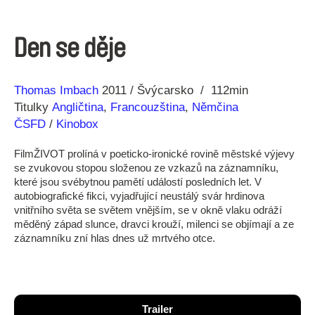
Den se děje
Režie
Rok
Thomas Imbach
2011
Švýcarsko
112min
Titulky
Angličtina
,
Francouzština
,
Němčina
ČSFD
/
Kinobox
FilmŽIVOT prolíná v poeticko-ironické rovině městské výjevy
se zvukovou stopou složenou ze vzkazů na záznamníku,
které jsou svébytnou pamětí událostí posledních let. V
autobiografické fikci, vyjadřující neustálý svár hrdinova
vnitřního světa se světem vnějším, se v okně vlaku odráží
měděný západ slunce, dravci krouží, milenci se objímají a ze
záznamníku zní hlas dnes už mrtvého otce.
Trailer