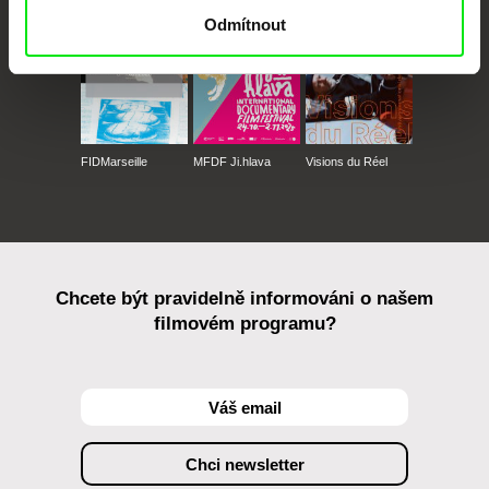
Odmítnout
FIDMarseille
MFDF Ji.hlava
Visions du Réel
Chcete být pravidelně informováni o našem
filmovém programu?