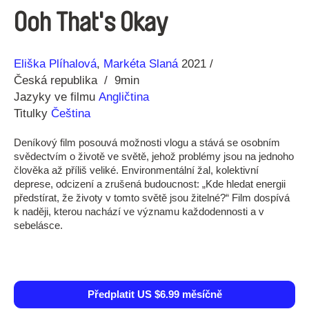
Ooh That's Okay
Režie
Rok
Eliška Plíhalová
Markéta Slaná
2021
Česká republika
9min
Jazyky ve filmu
Angličtina
Titulky
Čeština
Deníkový film posouvá možnosti vlogu a stává se osobním
svědectvím o životě ve světě, jehož problémy jsou na jednoho
člověka až příliš veliké. Environmentální žal, kolektivní
deprese, odcizení a zrušená budoucnost: „Kde hledat energii
předstírat, že životy v tomto světě jsou žitelné?“ Film dospívá
k naději, kterou nachází ve významu každodennosti a v
sebelásce.
Předplatit US $6.99 měsíčně