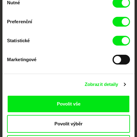
dokumentární kino
Nutné
souhlasu
Nové festivalové filmy
Preferenční
každý týden
Statistické
Portál DAFilms.cz je výsledkem tvůrčí spolupráce 7 klíčových evropských
festivalů dokumentárního filmu sdružených do Doc Alliance. Naším cílem je
posouvat hranice dokumentárního filmu, propagovat jeho rozmanitost a
podporovat kvalitní autorské filmy.
Marketingové
Členové Doc Alliance
Zobrazit detaily
Povolit vše
Povolit výběr
CPH:DOX
Doclisboa
Millennium Docs
DOK Leipzig
Against Gravity