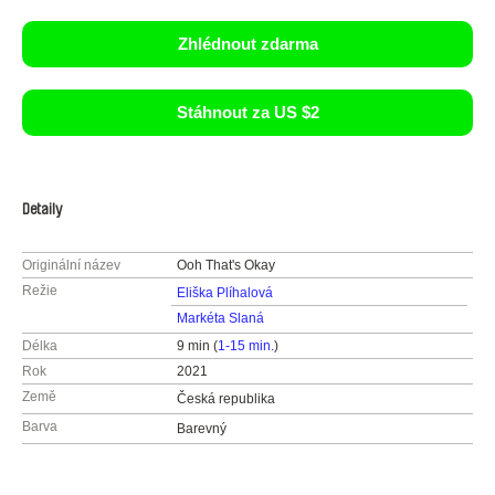
Zhlédnout zdarma
Stáhnout za US $2
Detaily
Originální název
Ooh That's Okay
Režie
Eliška Plíhalová
Markéta Slaná
Délka
9 min (
1-15 min.
)
Rok
2021
Země
Česká republika
Barva
Barevný