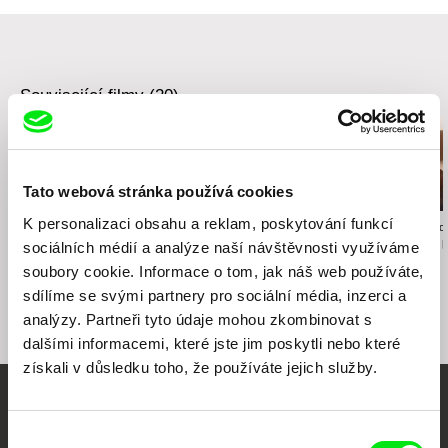
Související filmy (20)
Tato webová stránka používá cookies
K personalizaci obsahu a reklam, poskytování funkcí
Namiko Sakamoto
Anastasiia Nikitina
Karolína Strnado
Ukradl jsi mé srdce
Houska s máslem
Mezi vším a 
sociálních médií a analýze naší návštěvnosti využíváme
soubory cookie. Informace o tom, jak náš web používáte,
sdílíme se svými partnery pro sociální média, inzerci a
analýzy. Partneři tyto údaje mohou zkombinovat s
dalšími informacemi, které jste jim poskytli nebo které
získali v důsledku toho, že používáte jejich služby.
Vaše online
Výběr