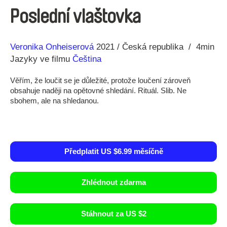
Poslední vlaštovka
Režie
Rok
Veronika Onheiserová
2021
Česká republika
4min
Jazyky ve filmu
Čeština
Věřím, že loučit se je důležité, protože loučení zároveň
obsahuje naději na opětovné shledání. Rituál. Slib. Ne
sbohem, ale na shledanou.
Předplatit US $6.99 měsíčně
Zhlédnout zdarma
Stáhnout za US $2