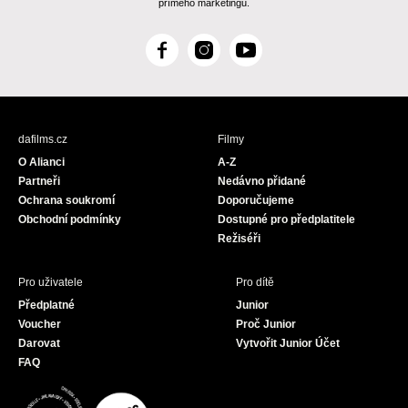
přímého marketingu.
F
I
Y
a
n
o
c
s
u
e
t
T
b
a
u
dafilms.cz
Filmy
o
g
b
O Alianci
A-Z
o
r
e
Partneři
Nedávno přidané
k
a
Ochrana soukromí
Doporučujeme
m
Obchodní podmínky
Dostupné pro předplatitele
Režiséři
Pro uživatele
Pro dítě
Předplatné
Junior
Voucher
Proč Junior
Darovat
Vytvořit Junior Účet
FAQ