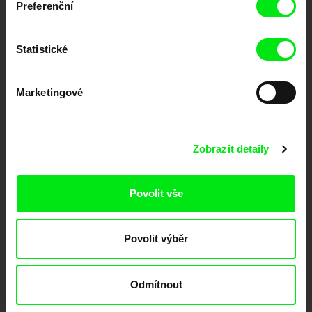
Preferenční
Portál DAFilms.cz je výsledkem tvůrčí spolupráce 7 klíčových evropských
festivalů dokumentárního filmu sdružených do Doc Alliance. Naším cílem je
posouvat hranice dokumentárního filmu, propagovat jeho rozmanitost a
podporovat kvalitní autorské filmy.
Statistické
Členové Doc Alliance
Marketingové
Zobrazit detaily
Povolit vše
CPH:DOX
Doclisboa
Millennium Docs
DOK Leipzig
Against Gravity
Povolit výběr
Odmítnout