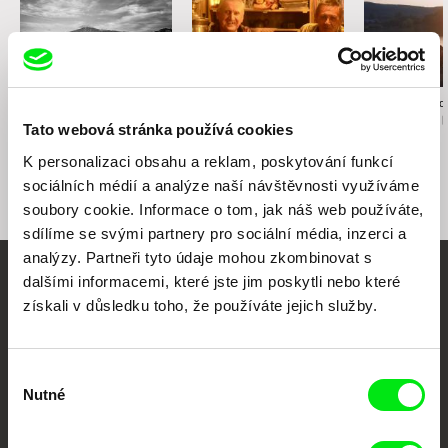
Namiko Sakamoto
Anastasiia Nikitina
Karolína Strnado
Ukradl jsi mé srdce
Houska s máslem
Mezi vším a 
Tato webová stránka používá cookies
K personalizaci obsahu a reklam, poskytování funkcí
sociálních médií a analýze naší návštěvnosti využíváme
soubory cookie. Informace o tom, jak náš web používáte,
sdílíme se svými partnery pro sociální média, inzerci a
analýzy. Partneři tyto údaje mohou zkombinovat s
dalšími informacemi, které jste jim poskytli nebo které
Vaše online
získali v důsledku toho, že používáte jejich služby.
dokumentární kino
Výběr
Nové festivalové filmy
Nutné
souhlasu
každý týden