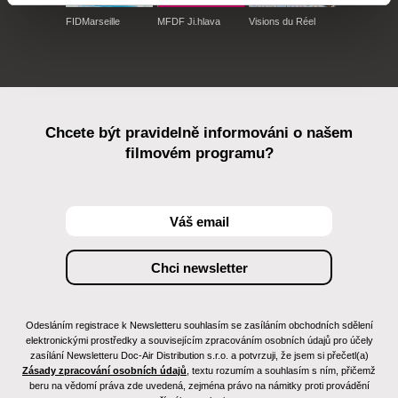
FIDMarseille
MFDF Ji.hlava
Visions du Réel
Chcete být pravidelně informováni o našem
filmovém programu?
Odesláním registrace k Newsletteru souhlasím se zasíláním obchodních sdělení
elektronickými prostředky a souvisejícím zpracováním osobních údajů pro účely
zasílání Newsletteru Doc-Air Distribution s.r.o. a potvrzuji, že jsem si přečetl(a)
Zásady zpracování osobních údajů
, textu rozumím a souhlasím s ním, přičemž
beru na vědomí práva zde uvedená, zejména právo na námitky proti provádění