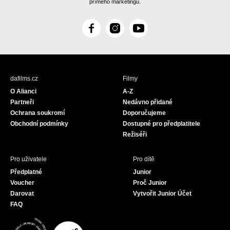
přímého marketingu.
F
I
Y
a
n
o
c
s
u
e
t
T
b
a
u
dafilms.cz
Filmy
o
g
b
O Alianci
A-Z
o
r
e
Partneři
Nedávno přidané
k
a
Ochrana soukromí
Doporučujeme
m
Obchodní podmínky
Dostupné pro předplatitele
Režiséři
Pro uživatele
Pro dítě
Předplatné
Junior
Voucher
Proč Junior
Darovat
Vytvořit Junior Účet
FAQ