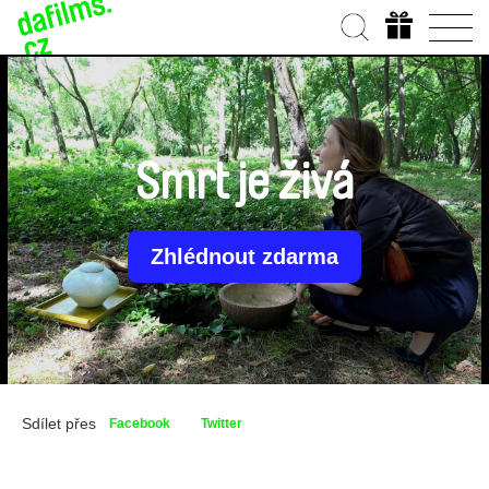
Smrt je živá
Zhlédnout zdarma
Sdílet přes
Facebook
Twitter