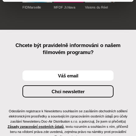
FIDMarseille
MFDF Ji.hlava
Visions du Réel
Chcete být pravidelně informováni o našem
filmovém programu?
Odesláním registrace k Newsletteru souhlasím se zasíláním obchodních sdělení
elektronickými prostředky a souvisejícím zpracováním osobních údajů pro účely
zasílání Newsletteru Doc-Air Distribution s.r.o. a potvrzuji, že jsem si přečetl(a)
Zásady zpracování osobních údajů
, textu rozumím a souhlasím s ním, přičemž
beru na vědomí práva zde uvedená, zejména právo na námitky proti provádění