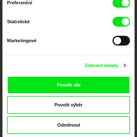
Preferenční
Portál DAFilms.cz je výsledkem tvůrčí spolupráce 7 klíčových evropských
festivalů dokumentárního filmu sdružených do Doc Alliance. Naším cílem je
posouvat hranice dokumentárního filmu, propagovat jeho rozmanitost a
podporovat kvalitní autorské filmy.
Statistické
Členové Doc Alliance
Marketingové
Zobrazit detaily
Povolit vše
CPH:DOX
Doclisboa
Millennium Docs
DOK Leipzig
Against Gravity
Povolit výběr
Odmítnout