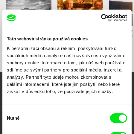
Namiko Sakamoto
Anastasiia Nikitina
Karolína Strnado
Ukradl jsi mé srdce
Houska s máslem
Mezi vším a 
Tato webová stránka používá cookies
K personalizaci obsahu a reklam, poskytování funkcí
sociálních médií a analýze naší návštěvnosti využíváme
soubory cookie. Informace o tom, jak náš web používáte,
sdílíme se svými partnery pro sociální média, inzerci a
analýzy. Partneři tyto údaje mohou zkombinovat s
dalšími informacemi, které jste jim poskytli nebo které
Vaše online
získali v důsledku toho, že používáte jejich služby.
dokumentární kino
Výběr
Nové festivalové filmy
Nutné
souhlasu
každý týden