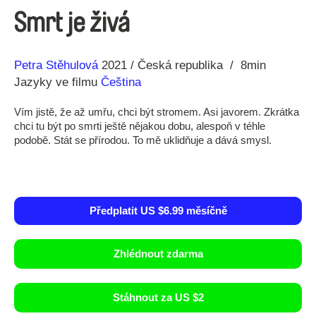
Smrt je živá
Režie
Rok
Petra Stěhulová
2021
Česká republika
8min
Jazyky ve filmu
Čeština
Vím jistě, že až umřu, chci být stromem. Asi javorem. Zkrátka
chci tu být po smrti ještě nějakou dobu, alespoň v téhle
podobě. Stát se přírodou. To mě uklidňuje a dává smysl.
Předplatit US $6.99 měsíčně
Zhlédnout zdarma
Stáhnout za US $2