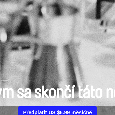
m sa skončí táto 
Předplatit US $6.99 měsíčně