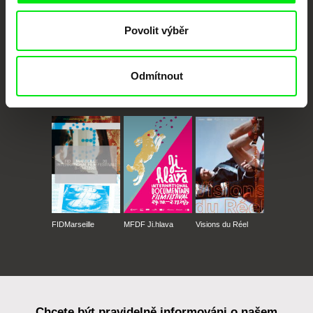
Povolit výběr
Odmítnout
CPH:DOX
Doclisboa
Millennium Docs
DOK Leipzig
Against Gravity
FIDMarseille
MFDF Ji.hlava
Visions du Réel
Chcete být pravidelně informováni o našem