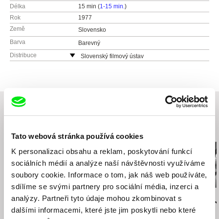
Délka
15 min (
1-15 min.
)
Rok
1977
Země
Slovensko
Barva
Barevný
Distribuce
Slovenský filmový ústav
Grösslingová 32
811 09 Bratislava
Slovensko
web:
http://www.sfu.sk
tel: +421-2-57 10 15 01
e-mail:
sfu@sfu.sk
Související filmy (20)
Tato webová stránka používá cookies
K personalizaci obsahu a reklam, poskytování funkcí
sociálních médií a analýze naší návštěvnosti využíváme
soubory cookie. Informace o tom, jak náš web používáte,
sdílíme se svými partnery pro sociální média, inzerci a
Štefan Uher
Peter Solan
Peter Solan
analýzy. Partneři tyto údaje mohou zkombinovat s
Organ
Nemecká
Boxer a smr
dalšími informacemi, které jste jim poskytli nebo které