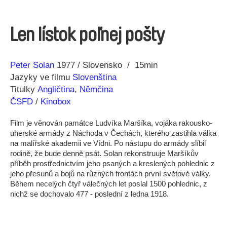
Len lístok poľnej pošty
Režie
Rok
Peter Solan
1977
Slovensko
15min
Jazyky ve filmu
Slovenština
Titulky
Angličtina
,
Němčina
ČSFD
/
Kinobox
Film je věnován památce Ludvíka Maršíka, vojáka rakousko-
uherské armády z Náchoda v Čechách, kterého zastihla válka
na malířské akademii ve Vídni. Po nástupu do armády slíbil
rodině, že bude denně psát. Solan rekonstruuje Maršíkův
příběh prostřednictvím jeho psaných a kreslených pohlednic z
jeho přesunů a bojů na různých frontách první světové války.
Během necelých čtyř válečných let poslal 1500 pohlednic, z
nichž se dochovalo 477 - poslední z ledna 1918.