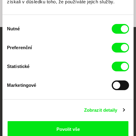
získali v důsledku toho, že používáte jejich služby.
Výběr
Nutné
souhlasu
Vaše online
Preferenční
dokumentární kino
Statistické
Nové festivalové filmy
každý týden
Marketingové
Portál DAFilms.cz je výsledkem tvůrčí spolupráce 7 klíčových evropských
festivalů dokumentárního filmu sdružených do Doc Alliance. Naším cílem je
posouvat hranice dokumentárního filmu, propagovat jeho rozmanitost a
podporovat kvalitní autorské filmy.
Zobrazit detaily
Členové Doc Alliance
Povolit vše