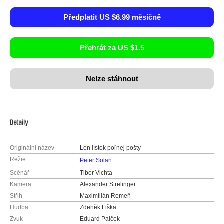
Předplatit US $6.99 měsíčně
Přehrát za US $1.5
Nelze stáhnout
Detaily
Originální název
Len lístok poľnej pošty
Režie
Peter Solan
Scénář
Tibor Vichta
Kamera
Alexander Strelinger
Střih
Maximilián Remeň
Hudba
Zdeněk Liška
Zvuk
Eduard Palček