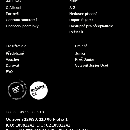
dafilms.cz
Filmy
o
g
b
O Alianci
A-Z
o
r
e
Partneři
Nedávno přidané
k
a
Ochrana soukromí
Doporučujeme
m
Obchodní podmínky
Dostupné pro předplatitele
Režiséři
Pro uživatele
Pro dítě
Předplatné
Junior
Voucher
Proč Junior
Darovat
Vytvořit Junior Účet
FAQ
Doc-Air Distribution s.r.o.
Ostrovní 126/30, 110 00 Praha 1,
IČO: 10981241, DIČ: CZ10981241