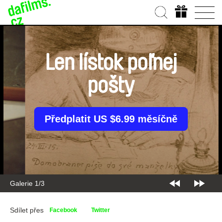
Len lístok poľnej
pošty
Předplatit US $6.99 měsíčně
Galerie 2/3
Sdílet přes
Facebook
Twitter