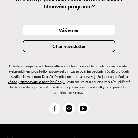
filmovém programu?
Odesláním registrace k Newsletteru souhlasím se zasíláním obchodních sdělení
elektronickými prostředky a souvisejícím zpracováním osobních údajů pro účely
zasílání Newsletteru Doc-Air Distribution s.r.o. a potvrzuji, že jsem si přečetl(a)
Zásady zpracování osobních údajů
, textu rozumím a souhlasím s ním, přičemž
beru na vědomí práva zde uvedená, zejména právo na námitky proti provádění
přímého marketingu.
F
I
Y
a
n
o
c
s
u
e
t
T
b
a
u