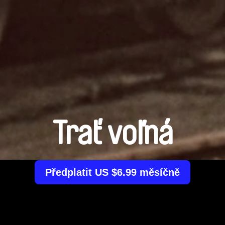
Trať voľná
Předplatit US $6.99 měsíčně