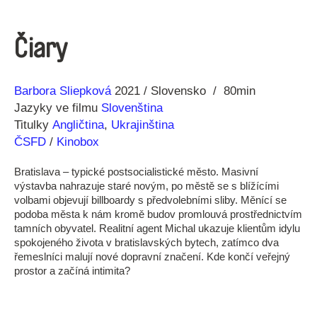
Čiary
Režie
Rok
Barbora Sliepková
2021
Slovensko
80min
Jazyky ve filmu
Slovenština
Titulky
Angličtina
,
Ukrajinština
ČSFD
/
Kinobox
Bratislava – typické postsocialistické město. Masivní
výstavba nahrazuje staré novým, po městě se s blížícími
volbami objevují billboardy s předvolebními sliby. Měnící se
podoba města k nám kromě budov promlouvá prostřednictvím
tamních obyvatel. Realitní agent Michal ukazuje klientům idylu
spokojeného života v bratislavských bytech, zatímco dva
řemeslníci malují nové dopravní značení. Kde končí veřejný
prostor a začíná intimita?