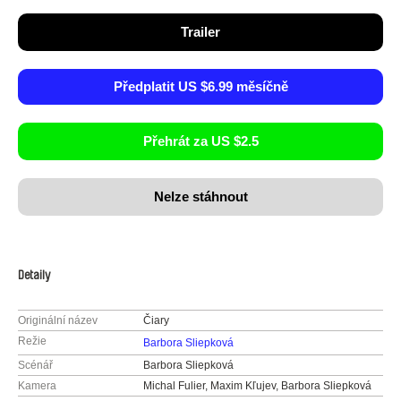
Trailer
Předplatit US $6.99 měsíčně
Přehrát za US $2.5
Nelze stáhnout
Detaily
Originální název
Čiary
Režie
Barbora Sliepková
Scénář
Barbora Sliepková
Kamera
Michal Fulier, Maxim Kľujev, Barbora Sliepková