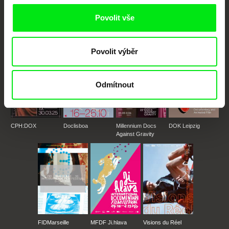
posouvat hranice dokumentárního filmu, propagovat jeho rozmanitost a
podporovat kvalitní autorské filmy.
Povolit vše
Členové Doc Alliance
Povolit výběr
Odmítnout
CPH:DOX
Doclisboa
Millennium Docs
DOK Leipzig
Against Gravity
FIDMarseille
MFDF Ji.hlava
Visions du Réel