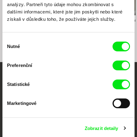
analýzy. Partneři tyto údaje mohou zkombinovat s
Slovensko
web:
https://www.toxpro.sk/
dalšími informacemi, které jste jim poskytli nebo které
získali v důsledku toho, že používáte jejich služby.
Lucia Kašová
Peter Kerekes
Daniela Meress
The Sailor
Jak se vaří dějiny
Šedá zóna
Výběr
Nutné
souhlasu
Preferenční
Vaše online
Statistické
dokumentární kino
Marketingové
Nové festivalové filmy
každý týden
Zobrazit detaily
Portál DAFilms.cz je výsledkem tvůrčí spolupráce 7 klíčových evropských
festivalů dokumentárního filmu sdružených do Doc Alliance. Naším cílem je