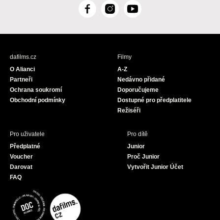
F
I
Y
a
n
o
c
s
u
e
t
T
b
a
u
dafilms.cz
Filmy
o
g
b
O Alianci
A-Z
o
r
e
Partneři
Nedávno přidané
k
a
Ochrana soukromí
Doporučujeme
m
Obchodní podmínky
Dostupné pro předplatitele
Režiséři
Pro uživatele
Pro dítě
Předplatné
Junior
Voucher
Proč Junior
Darovat
Vytvořit Junior Účet
FAQ