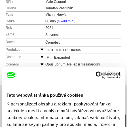
Střih
Máté Csuport
Hudba
Jonatán Pastirčák
Zvuk
Michal Horváth
Délka
80 min (
46-90 min.
)
Rok
2021
Země
Slovensko
Barva
Černobílý
Produkce
HITCHHIKER Cinema
Slovensko
Distribuce
Film Expanded
web:
http://hitchhikercinema.sk/
Haburská 20
Ocenění
Opus Bonum: Nejlepší mezinárodní
dokumentární film - MFDF Ji.hlava 2021
e-mail:
info@hitchhikercinema.sk
821 01 Bratislava
Nejlepší filmová hudba - Slnko v sieti 2022
Slovensko
Rozhlas a televízia Slovenska
web:
https://filmexpanded.com/
Mlynská dolina
tel: +421 903 875 877
845 45 Bratislava
Tato webová stránka používá cookies
e-mail:
filmexpanded@gmail.com
Slovensko
K personalizaci obsahu a reklam, poskytování funkcí
web:
https://www.rtvs.sk/
Související filmy (20)
sociálních médií a analýze naší návštěvnosti využíváme
TOXPRO
soubory cookie. Informace o tom, jak náš web používáte,
Štefaniková 5
sdílíme se svými partnery pro sociální média, inzerci a
81106 Bratislava