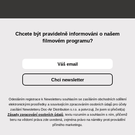
Chcete být pravidelně informováni o našem
filmovém programu?
Odesláním registrace k Newsletteru souhlasím se zasíláním obchodních sdělení
elektronickými prostředky a souvisejícím zpracováním osobních údajů pro účely
zasílání Newsletteru Doc-Air Distribution s.r.o. a potvrzuji, že jsem si přečetl(a)
Zásady zpracování osobních údajů
, textu rozumím a souhlasím s ním, přičemž
beru na vědomí práva zde uvedená, zejména právo na námitky proti provádění
přímého marketingu.