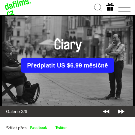
Čiary
Předplatit US $6.99 měsíčně
Galerie 3/6
Sdílet přes
Facebook
Twitter