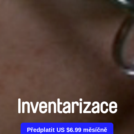
Inventarizace
Předplatit US $6.99 měsíčně