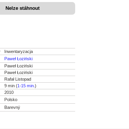
Nelze stáhnout
v
Inwentaryzacja
Paweł Łoziński
Paweł Łoziński
Paweł Łoziński
Rafał Listopad
9 min (
1-15 min.
)
2010
Polsko
Barevný