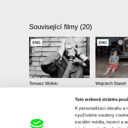
Související filmy (20)
Tomasz Wolski
Wojciech Staroń
Rok v životě jedné země
Argentinská 
Tato webová stránka použ
K personalizaci obsahu a 
využíváme soubory cookie.
sociální média, inzerci a 