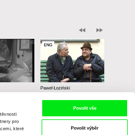
Paweł Łoziński
Paweł Łoziń
Takový příběh
Paní z Uk
Povolit vše
těvnosti
tnery pro
Povolit výběr
acemi, které