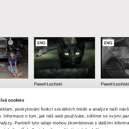
Paweł Łoziński
Paweł Łoziński
lekce
Kočky
Struktura
ívá cookies
reklam, poskytování funkcí sociálních médií a analýze naší návš
 Informace o tom, jak náš web používáte, sdílíme se svými par
analýzy. Partneři tyto údaje mohou zkombinovat s dalšími inform