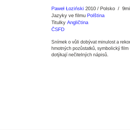
Režie
Rok
Paweł Łoziński
2010
Polsko
9m
Jazyky ve filmu
Polština
Titulky
Angličtina
ČSFD
Snímek o vůli dobývat minulost a reko
hmotných pozůstatků, symbolický film o
dotýkají nečitelných nápisů.