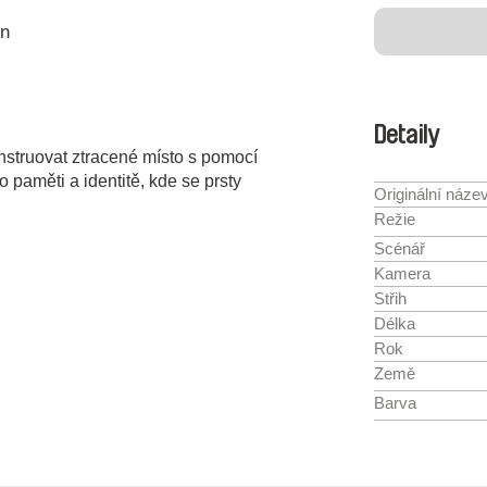
in
Detaily
nstruovat ztracené místo s pomocí
 paměti a identitě, kde se prsty
Originální náze
Režie
Scénář
Kamera
Střih
Délka
Rok
Země
Barva