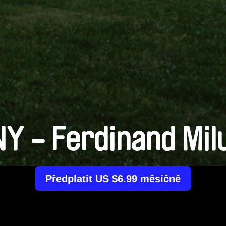
NY - Ferdinand Mil
Předplatit US $6.99 měsíčně