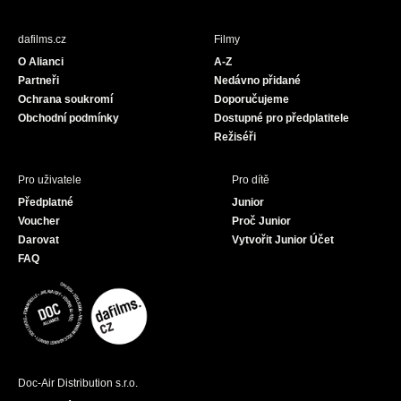
e
t
T
b
a
u
dafilms.cz
Filmy
o
g
b
O Alianci
A-Z
o
r
e
Partneři
Nedávno přidané
k
a
Ochrana soukromí
Doporučujeme
m
Obchodní podmínky
Dostupné pro předplatitele
Režiséři
Pro uživatele
Pro dítě
Předplatné
Junior
Voucher
Proč Junior
Darovat
Vytvořit Junior Účet
FAQ
Doc-Air Distribution s.r.o.