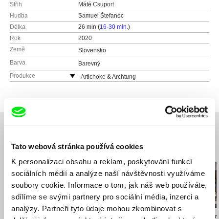
Střih
Máté Csuport
Hudba
Samuel Štefanec
Délka
26 min (
16-30 min.
)
Rok
2020
Země
Slovensko
Barva
Barevný
Produkce
Artichoke & Archtung
Čapkova 16
811 04 Bratislava
Slovensko
web:
http://www.artichoke.sk/
e-mail:
artichoke@artikoke.sk
Tato webová stránka používá cookies
RTVS
Související filmy (20)
Slovensko
K personalizaci obsahu a reklam, poskytování funkcí
web:
https://www.rtvs.sk
sociálních médií a analýze naší návštěvnosti využíváme
soubory cookie. Informace o tom, jak náš web používáte,
sdílíme se svými partnery pro sociální média, inzerci a
analýzy. Partneři tyto údaje mohou zkombinovat s
Lucia Kašová
Peter Koštál
Paulína Mačáko