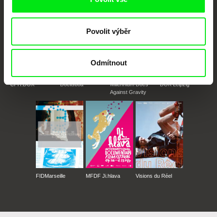
Povolit výběr
Odmítnout
CPH:DOX
Doclisboa
Millennium Docs
DOK Leipzig
Against Gravity
FIDMarseille
MFDF Ji.hlava
Visions du Réel