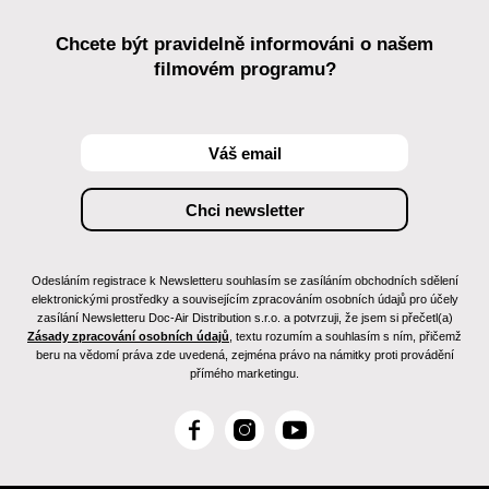
Chcete být pravidelně informováni o našem
filmovém programu?
Odesláním registrace k Newsletteru souhlasím se zasíláním obchodních sdělení
elektronickými prostředky a souvisejícím zpracováním osobních údajů pro účely
zasílání Newsletteru Doc-Air Distribution s.r.o. a potvrzuji, že jsem si přečetl(a)
Zásady zpracování osobních údajů
, textu rozumím a souhlasím s ním, přičemž
beru na vědomí práva zde uvedená, zejména právo na námitky proti provádění
přímého marketingu.
F
I
Y
a
n
o
c
s
u