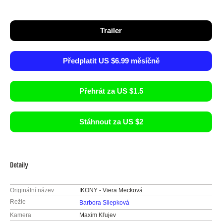
Trailer
Předplatit US $6.99 měsíčně
Přehrát za US $1.5
Stáhnout za US $2
Detaily
Originální název
IKONY - Viera Mecková
Režie
Barbora Sliepková
Kamera
Maxim Kľujev