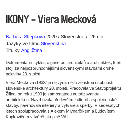
IKONY - Viera Mecková
Režie
Rok
Barbora Sliepková
2020
Slovensko
26min
Jazyky ve filmu
Slovenština
Titulky
Angličtina
Dokumentární cyklus o generaci architektů a architektek, kteří
stojí za nejpozoruhodnějšími slovenskými stavbami druhé
poloviny 20. století.
Viera Mecková /1933/ je nejvýraznější ženskou osobností
slovenské architektury 20. století. Pracovala ve Stavoprojektu
Žilina, od roku 1990 je samostatnou autorizovanou
architektkou. Navrhovala především kulturní a společenské
stavby, navrhovala interiéry a vytvářela šperky. V šedesátých
letech spolupracovala s Alexem Mlynarčíkem a Ľudovítem
Kupkovičem v tvůrčí skupině VAL.