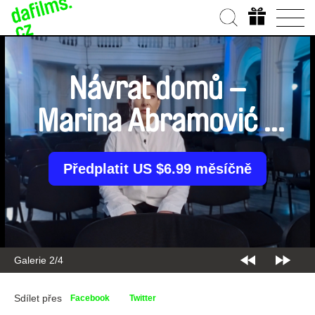
Návrat domů –
Marina Abramović a
její děti
Předplatit US $6.99 měsíčně
Galerie 2/4
Sdílet přes
Facebook
Twitter