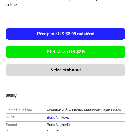
odkaz.
Předplatit US $6.99 měsíčně
Přehrát za US $2.5
Nelze stáhnout
Detaily
Originální název
Povratak kući – Marina Abramović i njena deca
Režie
Boris Miljković
Scénář
Boris Miljković