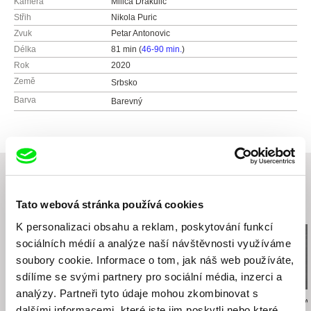
Kamera
Milica Drakulic
Střih
Nikola Puric
Zvuk
Petar Antonovic
Délka
81 min (
46-90 min.
)
Rok
2020
Země
Srbsko
Barva
Barevný
Tato webová stránka používá cookies
Související filmy (20)
K personalizaci obsahu a reklam, poskytování funkcí
sociálních médií a analýze naší návštěvnosti využíváme
soubory cookie. Informace o tom, jak náš web používáte,
sdílíme se svými partnery pro sociální média, inzerci a
analýzy. Partneři tyto údaje mohou zkombinovat s
Lucia Kašová
Marion Neumann
Barbora Sliepkov
dalšími informacemi, které jste jim poskytli nebo které