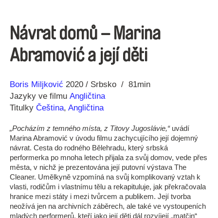
Návrat domů – Marina
Abramović a její děti
Režie
Rok
Boris Miljković
2020
Srbsko
81min
Jazyky ve filmu
Angličtina
Titulky
Čeština
,
Angličtina
„Pocházím z temného místa, z Titovy Jugoslávie,“
uvádí
Marina Abramović v úvodu filmu zachycujícího její dojemný
návrat. Cesta do rodného Bělehradu, který srbská
performerka po mnoha letech přijala za svůj domov, vede přes
města, v nichž je prezentována její putovní výstava The
Cleaner. Umělkyně vzpomíná na svůj komplikovaný vztah k
vlasti, rodičům i vlastnímu tělu a rekapituluje, jak překračovala
hranice mezi státy i mezi tvůrcem a publikem. Její tvorba
neožívá jen na archivních záběrech, ale také ve vystoupeních
mladých performerů, kteří jako její děti dál rozvíjejí „matčin“