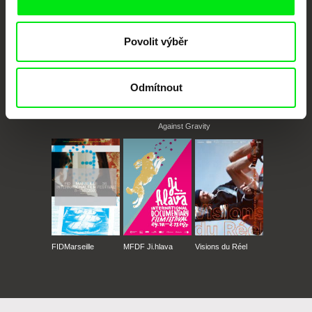
Povolit výběr
Odmítnout
CPH:DOX
Doclisboa
Millennium Docs
DOK Leipzig
Against Gravity
FIDMarseille
MFDF Ji.hlava
Visions du Réel