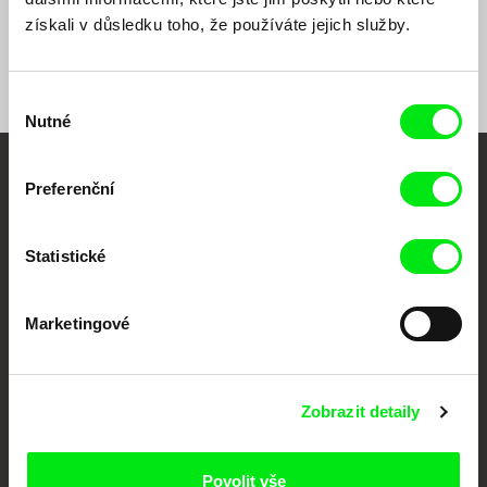
The Sailor
Houba mluví
Čiary
získali v důsledku toho, že používáte jejich služby.
Výběr
Nutné
souhlasu
Vaše online
Preferenční
dokumentární kino
Statistické
Nové festivalové filmy
každý týden
Marketingové
Portál DAFilms.cz je výsledkem tvůrčí spolupráce 7 klíčových evropských
festivalů dokumentárního filmu sdružených do Doc Alliance. Naším cílem je
Zobrazit detaily
posouvat hranice dokumentárního filmu, propagovat jeho rozmanitost a
podporovat kvalitní autorské filmy.
Členové Doc Alliance
Povolit vše