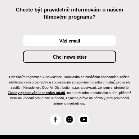
Chcete být pravidelně informováni o našem
filmovém programu?
Odesláním registrace k Newsletteru souhlasím se zasíláním obchodních sdělení
elektronickými prostředky a souvisejícím zpracováním osobních údajů pro účely
zasílání Newsletteru Doc-Air Distribution s.r.o. a potvrzuji, že jsem si přečetl(a)
Zásady zpracování osobních údajů
, textu rozumím a souhlasím s ním, přičemž
beru na vědomí práva zde uvedená, zejména právo na námitky proti provádění
přímého marketingu.
F
I
Y
a
n
o
c
s
u