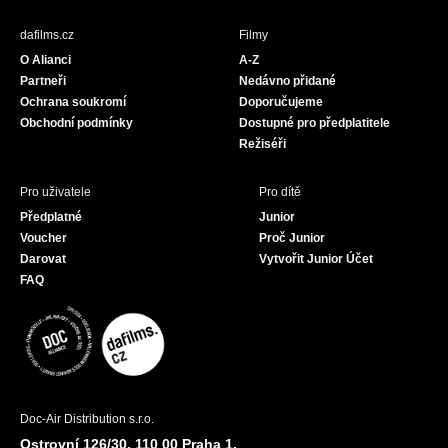
e
t
T
b
a
u
dafilms.cz
Filmy
o
g
b
O Alianci
A-Z
o
r
e
Partneři
Nedávno přidané
k
a
Ochrana soukromí
Doporučujeme
m
Obchodní podmínky
Dostupné pro předplatitele
Režiséři
Pro uživatele
Pro dítě
Předplatné
Junior
Voucher
Proč Junior
Darovat
Vytvořit Junior Účet
FAQ
Doc-Air Distribution s.r.o.
Ostrovní 126/30, 110 00 Praha 1,