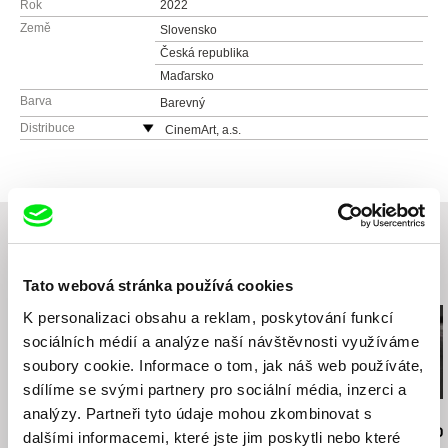
Rok
2022
Země
Slovensko
Česká republika
Maďarsko
Barva
Barevný
Distribuce
CinemArt, a.s.
Národní třída 28
111 21 Praha 1
Česká republika
web:
http://www.cinemart.cz
tel: +420 224 949 110
fax: +420 221 105 220
Související filmy (20)
Tato webová stránka používá cookies
e-mail:
info@cinemart.cz
K personalizaci obsahu a reklam, poskytování funkcí
sociálních médií a analýze naší návštěvnosti využíváme
soubory cookie. Informace o tom, jak náš web používáte,
sdílíme se svými partnery pro sociální média, inzerci a
analýzy. Partneři tyto údaje mohou zkombinovat s
Jiří Menzel
Nikolas Sand
Martin Hollý
Na samotě u lesa
léto09
Případ pro o
dalšími informacemi, které jste jim poskytli nebo které