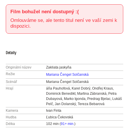
Film bohužel není dostupný :(
Omlouváme se, ale tento titul není ve vaší zemi k
dispozici.
Detaily
Originální název
Zakliata jaskyňa
Režie
Mariana Čengel Solčanská
Scénář
Mariana Čengel Solčanská
Hrají
áňa Pauhofová, Karel Dobrý, Ondřej Kraus,
Dominick Benedikt, Martina Zábranská, Petra
Dubayová, Marko Igonda, Predrag Bjelac, Lukáš
Pelč, Jan Dolanský, Tereza Bebarová
Kamera
Ivan Finta
Hudba
Ľubica Čekovská
Délka
102 min (
91+ min.
)