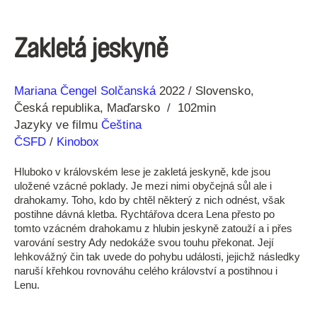
Zakletá jeskyně
Režie
Rok
Mariana Čengel Solčanská
2022
Slovensko
Česká republika
Maďarsko
102min
Jazyky ve filmu
Čeština
ČSFD
/
Kinobox
Hluboko v královském lese je zakletá jeskyně, kde jsou
uložené vzácné poklady. Je mezi nimi obyčejná sůl ale i
drahokamy. Toho, kdo by chtěl některý z nich odnést, však
postihne dávná kletba. Rychtářova dcera Lena přesto po
tomto vzácném drahokamu z hlubin jeskyně zatouží a i přes
varování sestry Ady nedokáže svou touhu překonat. Její
lehkovážný čin tak uvede do pohybu události, jejichž následky
naruší křehkou rovnováhu celého království a postihnou i
Lenu.