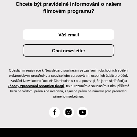
Chcete být pravidelně informováni o našem
filmovém programu?
Odesláním registrace k Newsletteru souhlasím se zasíláním obchodních sdělení
elektronickými prostředky a souvisejícím zpracováním osobních údajů pro účely
zasílání Newsletteru Doc-Air Distribution s.r.o. a potvrzuji, že jsem si přečetl(a)
Zásady zpracování osobních údajů
, textu rozumím a souhlasím s ním, přičemž
beru na vědomí práva zde uvedená, zejména právo na námitky proti provádění
přímého marketingu.
F
I
Y
a
n
o
c
s
u
e
t
T