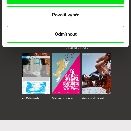
Povolit výběr
Odmítnout
CPH:DOX
Doclisboa
Millennium Docs
DOK Leipzig
Against Gravity
FIDMarseille
MFDF Ji.hlava
Visions du Réel