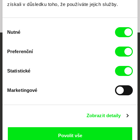
získali v důsledku toho, že používáte jejich služby.
Výběr
Nutné
souhlasu
Vaše online
Preferenční
dokumentární kino
Statistické
Nové festivalové filmy
každý týden
Marketingové
Portál DAFilms.cz je výsledkem tvůrčí spolupráce 7 klíčových evropských
festivalů dokumentárního filmu sdružených do Doc Alliance. Naším cílem je
posouvat hranice dokumentárního filmu, propagovat jeho rozmanitost a
Zobrazit detaily
podporovat kvalitní autorské filmy.
Členové Doc Alliance
Povolit vše