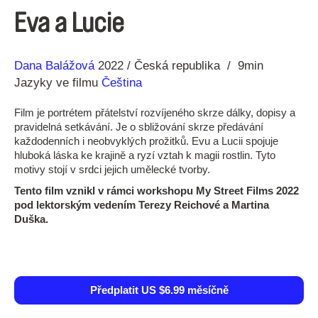
Eva a Lucie
Režie
Rok
Dana Balážová
2022
Česká republika
9min
Jazyky ve filmu
Čeština
Film je portrétem přátelství rozvíjeného skrze dálky, dopisy a
pravidelná setkávání. Je o sbližování skrze předávání
každodenních i neobvyklých prožitků. Evu a Lucii spojuje
hluboká láska ke krajině a ryzí vztah k magii rostlin. Tyto
motivy stojí v srdci jejich umělecké tvorby.
Tento film vznikl v rámci workshopu My Street Films 2022
pod lektorským vedením Terezy Reichové a Martina
Duška.
Předplatit US $6.99 měsíčně