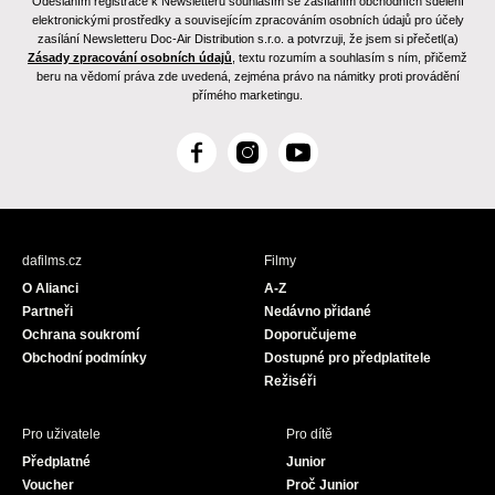
Odesláním registrace k Newsletteru souhlasím se zasíláním obchodních sdělení
elektronickými prostředky a souvisejícím zpracováním osobních údajů pro účely
zasílání Newsletteru Doc-Air Distribution s.r.o. a potvrzuji, že jsem si přečetl(a)
Zásady zpracování osobních údajů
, textu rozumím a souhlasím s ním, přičemž
beru na vědomí práva zde uvedená, zejména právo na námitky proti provádění
přímého marketingu.
F
I
Y
a
n
o
c
s
u
e
t
T
b
a
u
dafilms.cz
Filmy
o
g
b
O Alianci
A-Z
o
r
e
Partneři
Nedávno přidané
k
a
Ochrana soukromí
Doporučujeme
m
Obchodní podmínky
Dostupné pro předplatitele
Režiséři
Pro uživatele
Pro dítě
Předplatné
Junior
Voucher
Proč Junior