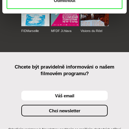
Odmítnout
FIDMarseille
MFDF Ji.hlava
Visions du Réel
Chcete být pravidelně informováni o našem
filmovém programu?