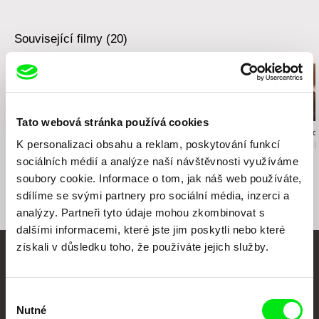
Související filmy (20)
Tato webová stránka používá cookies
Namiko Sakamoto
Anastasiia Nikitina
Karolína Strnado
Ukradl jsi mé srdce
K personalizaci obsahu a reklam, poskytování funkcí
Houska s máslem
Mezi vším a 
sociálních médií a analýze naší návštěvnosti využíváme
soubory cookie. Informace o tom, jak náš web používáte,
sdílíme se svými partnery pro sociální média, inzerci a
analýzy. Partneři tyto údaje mohou zkombinovat s
dalšími informacemi, které jste jim poskytli nebo které
získali v důsledku toho, že používáte jejich služby.
Vaše online
dokumentární kino
Výběr
Nutné
souhlasu