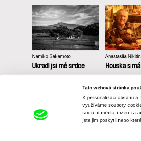
Namiko Sakamoto
Anastasiia Nikitin
i
Ukradl jsi mé srdce
Houska s má
Tato webová stránka použ
K personalizaci obsahu a 
využíváme soubory cookie.
sociální média, inzerci a 
jste jim poskytli nebo kter