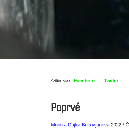
Facebook
Twitter
Sdílet přes
Poprvé
Režie
Rok
Monika Dujka Bukovjanová
2022
Č