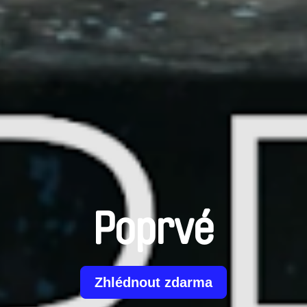
Poprvé
Zhlédnout zdarma