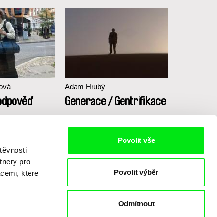
ková
Adam Hrubý
Marta Mach
 odpověď
Generace / Gentrifikace
Život za 
Povolit vše
těvnosti
tnery pro
Povolit výběr
acemi, které
Odmítnout