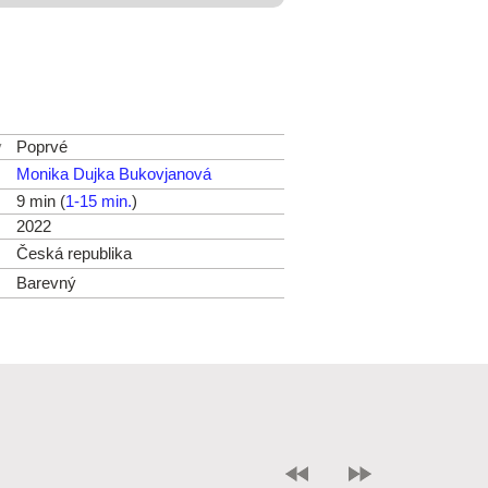
v
Poprvé
Monika Dujka Bukovjanová
9 min (
1-15 min.
)
2022
Česká republika
Barevný