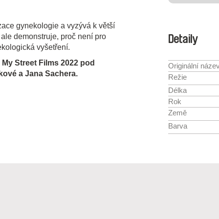
zace gynekologie a vyzývá k větší
 ale demonstruje, proč není pro
Detaily
ologická vyšetření.
u My Street Films 2022 pod
Originální náze
kové a Jana Sachera.
Režie
Délka
Rok
Země
Barva