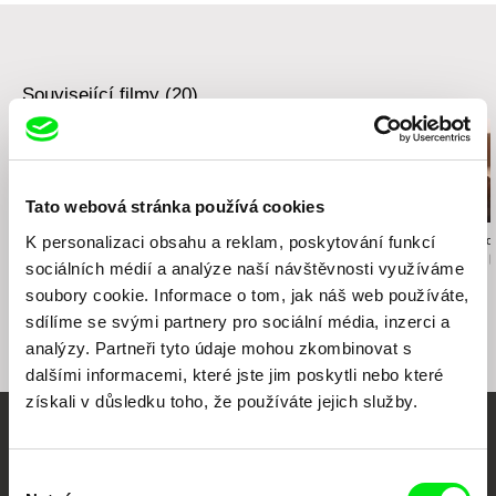
Související filmy (20)
Tato webová stránka používá cookies
K personalizaci obsahu a reklam, poskytování funkcí
Namiko Sakamoto
Anastasiia Nikitina
Karolína Strnado
Ukradl jsi mé srdce
Houska s máslem
Mezi vším a 
sociálních médií a analýze naší návštěvnosti využíváme
soubory cookie. Informace o tom, jak náš web používáte,
sdílíme se svými partnery pro sociální média, inzerci a
analýzy. Partneři tyto údaje mohou zkombinovat s
dalšími informacemi, které jste jim poskytli nebo které
získali v důsledku toho, že používáte jejich služby.
Vaše online
Výběr
dokumentární kino