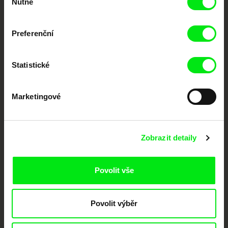
Nutné
souhlasu
Nové festivalové filmy
každý týden
Preferenční
Statistické
Portál DAFilms.cz je výsledkem tvůrčí spolupráce 7 klíčových evropských
festivalů dokumentárního filmu sdružených do Doc Alliance. Naším cílem je
posouvat hranice dokumentárního filmu, propagovat jeho rozmanitost a
podporovat kvalitní autorské filmy.
Marketingové
Členové Doc Alliance
Zobrazit detaily
Povolit vše
Povolit výběr
CPH:DOX
Doclisboa
Millennium Docs
DOK Leipzig
Against Gravity