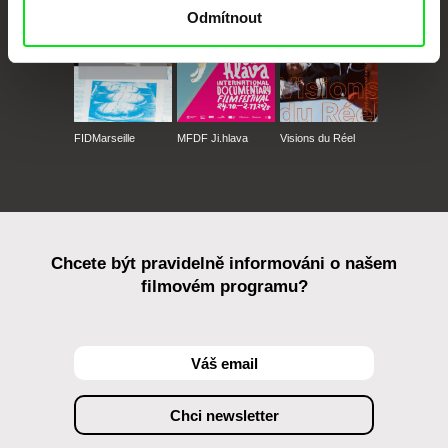
Odmítnout
FIDMarseille
MFDF Ji.hlava
Visions du Réel
Chcete být pravidelně informováni o našem
filmovém programu?