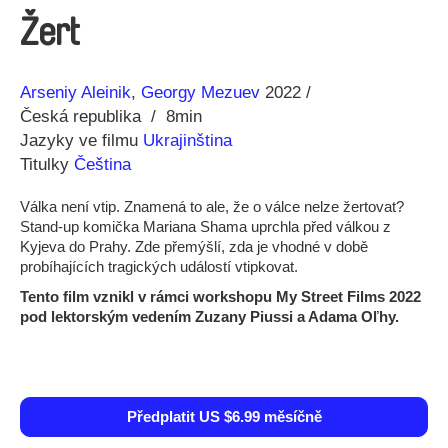
Žert
Režie
Rok
Arseniy Aleinik
Georgy Mezuev
2022
Česká republika
8min
Jazyky ve filmu
Ukrajinština
Titulky
Čeština
Válka není vtip. Znamená to ale, že o válce nelze žertovat?
Stand-up komička Mariana Shama uprchla před válkou z
Kyjeva do Prahy. Zde přemýšlí, zda je vhodné v době
probíhajících tragických událostí vtipkovat.
Tento film vznikl v rámci workshopu My Street Films 2022
pod lektorským vedením Zuzany Piussi a Adama Oľhy.
Předplatit US $6.99 měsíčně