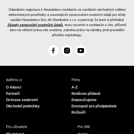
Odesláním registrace k Newsletteru souhlasím se zasíláním obchodních sdělení
elektronickými prostředky a souvisejícím zpracováním osobních údajů pro účely
zasílání Newsletteru Doc-Air Distribution s.r.o. a potvrzuji, že jsem si přečetl(a)
Zásady zpracování osobních údajů
, textu rozumím a souhlasím s ním, přičemž
beru na vědomí práva zde uvedená, zejména právo na námitky proti provádění
přímého marketingu.
F
I
Y
a
n
o
c
s
u
e
t
T
b
a
u
dafilms.cz
Filmy
o
g
b
O Alianci
A-Z
o
r
e
Partneři
Nedávno přidané
k
a
Ochrana soukromí
Doporučujeme
m
Obchodní podmínky
Dostupné pro předplatitele
Režiséři
Pro uživatele
Pro dítě