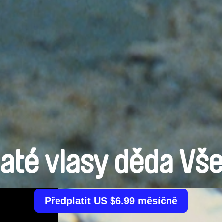
zlaté vlasy děda Vš
Předplatit US $6.99 měsíčně