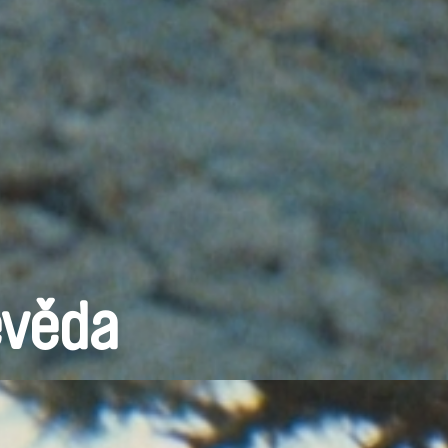
evěda